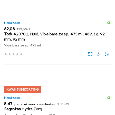
Handzeep
EUR
EUR
62,08
130,69
/
1l
Tork
420702, Huid, Vloeibare zeep, 475 ml, 489,3 g, 92
mm, 92 mm
Vloeibare zeep, 475 ml
KWANTUMKORTING
Handzeep
EUR
EUR
8,47
per stuk voor 2 eenheden
33,88
/
1l
Sagrotan
Hydra Zorg