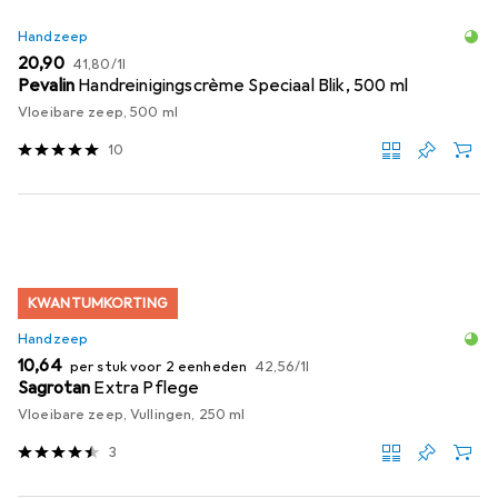
Handzeep
EUR
EUR
20,90
41,80
/
1l
Pevalin
Handreinigingscrème Speciaal Blik, 500 ml
Vloeibare zeep, 500 ml
10
KWANTUMKORTING
Handzeep
EUR
EUR
10,64
per stuk voor 2 eenheden
42,56
/
1l
Sagrotan
Extra Pflege
Vloeibare zeep, Vullingen, 250 ml
3