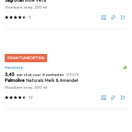
Sagrotan
Aloë Vera
Vloeibare zeep, 250 ml
5
KWANTUMKORTING
Handzeep
EUR
EUR
3,45
per stuk voor 4 eenheden
11,50
/
1l
Palmolive
Naturals Melk & Amandel
Vloeibare zeep, 300 ml
12