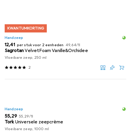
KWANTUMKORTING
Handzeep
EUR
EUR
12,41
per stuk voor 2 eenheden
49,64
/
1l
Sagrotan
VelvetFoam Vanille&Orchidee
Vloeibare zeep, 250 ml
2
Handzeep
EUR
EUR
55,29
55,29
/
1l
Tork
Universele zeepcrème
Vloeibare zeep, 1000 ml