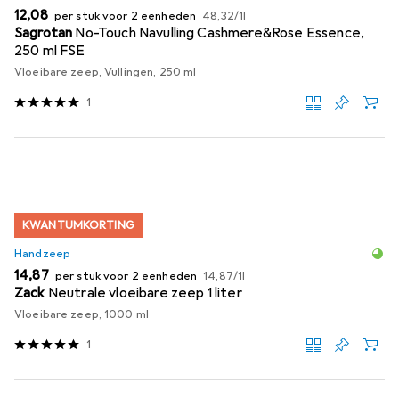
EUR
EUR
12,08
per stuk voor 2 eenheden
48,32
/
1l
Sagrotan
No-Touch Navulling Cashmere&Rose Essence,
250 ml FSE
Vloeibare zeep, Vullingen, 250 ml
1
KWANTUMKORTING
Handzeep
EUR
EUR
14,87
per stuk voor 2 eenheden
14,87
/
1l
Zack
Neutrale vloeibare zeep 1 liter
Vloeibare zeep, 1000 ml
1