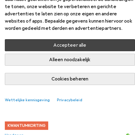
te tonen, onze website te verbeteren en gerichte
advertenties te laten zien op onze eigen en andere
websites of apps. Bepaalde gegevens kunnen hiervoor ook
worden gedeeld met derden en advertentiepartners.
Accessoires voor Creativ
Accepteer alle
Company Zeepdispenser
Alleen noodzakelijk
Vind bijpassende accessoires voor de Creativ Company
Zeepdispenser uit de categorie Handzeep.
Cookies beheren
Relevantie
Productlijst
Wettelijke kennisgeving
Privacybeleid
KWANTUMKORTING