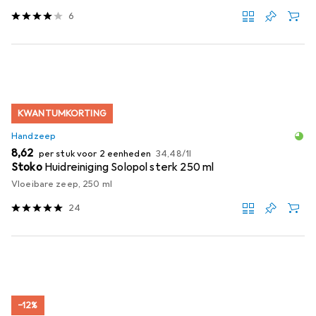
6
KWANTUMKORTING
Handzeep
EUR
EUR
8,62
per stuk voor 2 eenheden
34,48
/
1l
Stoko
Huidreiniging Solopol sterk 250 ml
Vloeibare zeep, 250 ml
24
−12%