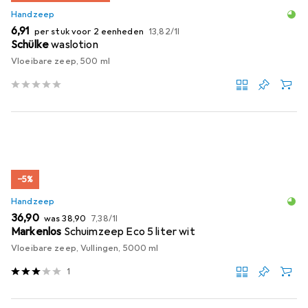
Handzeep
EUR
EUR
6,91
per stuk voor 2 eenheden
13,82
/
1l
Schülke
waslotion
Vloeibare zeep, 500 ml
−5%
Handzeep
EUR
EUR
EUR
36,90
was
38,90
7,38
/
1l
Markenlos
Schuimzeep Eco 5 liter wit
Vloeibare zeep, Vullingen, 5000 ml
1