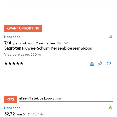
KWANTUMKORTING
Handzeep
EUR
EUR
7,14
per stuk voor 2 eenheden
28,56
/
1l
Sagrotan
FluweelSchuim Kersenbloesem&Roos
Vloeibare zeep, 250 ml
1
slechts 1 item
alleen 1 stuk
te koop zijn
te koop zijn
−37%
Handzeep
EUR
EUR
EUR
32,72
was
51,61
65,44
/
1l