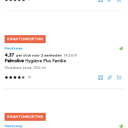
KWANTUMKORTING
Handzeep
EUR
EUR
4,37
per stuk voor 2 eenheden
14,56
/
1l
Palmolive
Hygiëne Plus Familie
Vloeibare zeep, 300 ml
11
KWANTUMKORTING
Handzeep