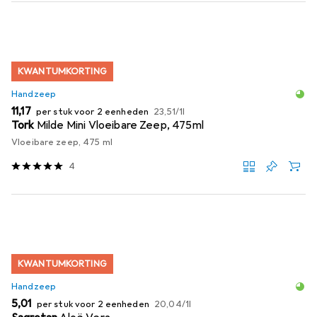
KWANTUMKORTING
Handzeep
EUR
EUR
11,17
per stuk voor 2 eenheden
23,51
/
1l
Tork
Milde Mini Vloeibare Zeep, 475ml
Vloeibare zeep, 475 ml
4
KWANTUMKORTING
Handzeep
EUR
EUR
5,01
per stuk voor 2 eenheden
20,04
/
1l