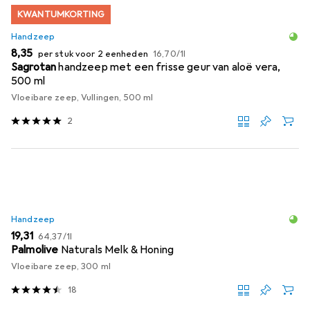
KWANTUMKORTING
Handzeep
EUR
EUR
8,35
per stuk voor 2 eenheden
16,70
/
1l
Sagrotan
handzeep met een frisse geur van aloë vera,
500 ml
Vloeibare zeep, Vullingen, 500 ml
2
Handzeep
EUR
EUR
19,31
64,37
/
1l
Palmolive
Naturals Melk & Honing
Vloeibare zeep, 300 ml
18