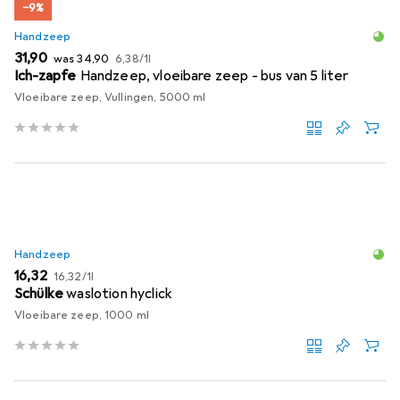
−9%
Handzeep
EUR
EUR
EUR
31,90
was
34,90
6,38
/
1l
Ich-zapfe
Handzeep, vloeibare zeep - bus van 5 liter
Vloeibare zeep, Vullingen, 5000 ml
Handzeep
EUR
EUR
16,32
16,32
/
1l
Schülke
waslotion hyclick
Vloeibare zeep, 1000 ml