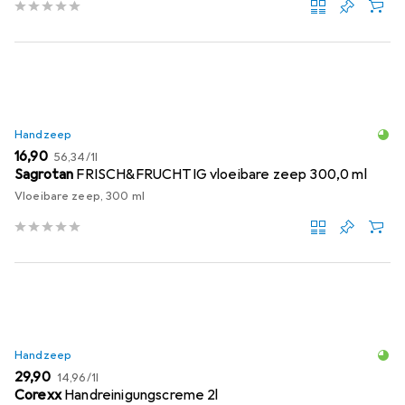
Handzeep
EUR
EUR
16,90
56,34
/
1l
Sagrotan
FRISCH&FRUCHTIG vloeibare zeep 300,0 ml
Vloeibare zeep, 300 ml
Handzeep
EUR
EUR
29,90
14,96
/
1l
Corexx
Handreinigungscreme 2l