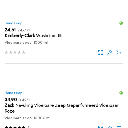
Handzeep
EUR
EUR
24,61
24,61
/
1l
Kimberly-Clark
Waslotion 1lt
Vloeibare zeep, 1000 ml
Handzeep
EUR
EUR
34,90
3,49
/
1l
Zack
Navulling Vloeibare Zeep Geparfumeerd Vloeibaar
Roze
Vloeibare zeep, 10000 ml
1