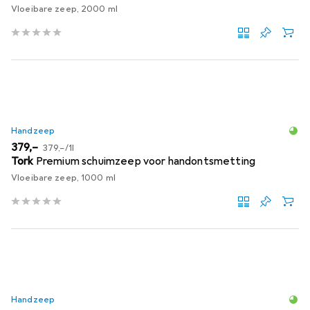
Vloeibare zeep, 2000 ml
Handzeep
EUR
EUR
379,–
379,–
/
1l
Tork
Premium schuimzeep voor handontsmetting
Vloeibare zeep, 1000 ml
Handzeep