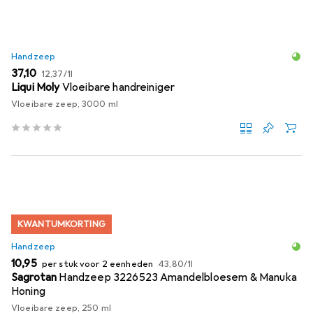
Handzeep
EUR
EUR
37,10
12,37
/
1l
Liqui Moly
Vloeibare handreiniger
Vloeibare zeep, 3000 ml
KWANTUMKORTING
Handzeep
EUR
EUR
10,95
per stuk voor 2 eenheden
43,80
/
1l
Sagrotan
Handzeep 3226523 Amandelbloesem & Manuka
Honing
Vloeibare zeep, 250 ml