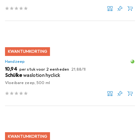
KWANTUMKORTING
Handzeep
EUR
EUR
10,94
per stuk voor 2 eenheden
21,88
/
1l
Schülke
waslotion hyclick
Vloeibare zeep, 500 ml
KWANTUMKORTING