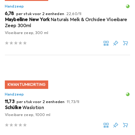
Handzeep
EUR
EUR
6,78
per stuk voor 2 eenheden
22,60
/
1l
Maybelline New York
Naturals Melk & Orchidee Vloeibare
Zeep 300ml
Vloeibare zeep, 300 ml
KWANTUMKORTING
Handzeep
EUR
EUR
11,73
per stuk voor 2 eenheden
11,73
/
1l
Schülke
Waslotion
Vloeibare zeep, 1000 ml