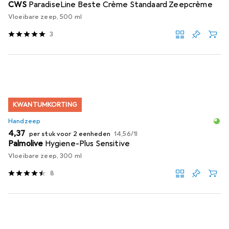
CWS
ParadiseLine Beste Crème Standaard Zeepcrème
Vloeibare zeep, 500 ml
3
KWANTUMKORTING
Handzeep
EUR
EUR
4,37
per stuk voor 2 eenheden
14,56
/
1l
Palmolive
Hygiene-Plus Sensitive
Vloeibare zeep, 300 ml
8