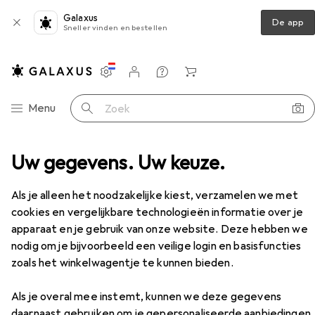
Galaxus
De app
Sneller vinden en bestellen
Instellingen
Klantenaccount
Produktvergelijking
Verlanglijstje
Winkelmandje
Categorie navigatie
Menu
Zoek op
ser + Zeepbakje
Uw gegevens. Uw keuze.
Creativ Company Zeepdispenser
Accessoires
Als je alleen het noodzakelijke kiest, verzamelen we met
cookies en vergelijkbare technologieën informatie over je
apparaat en je gebruik van onze website. Deze hebben we
nodig om je bijvoorbeeld een veilige login en basisfuncties
zoals het winkelwagentje te kunnen bieden.
EUR
6,58
per stuk voor 2 eenheden
Creativ Company
Zeepdispenser
Als je overal mee instemt, kunnen we deze gegevens
daarnaast gebruiken om je gepersonaliseerde aanbiedingen