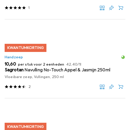
1
KWANTUMKORTING
Handzeep
EUR
EUR
10,60
per stuk voor 2 eenheden
42,40
/
1l
Sagrotan
Navulling No-Touch Appel & Jasmijn 250ml
Vloeibare zeep, Vullingen, 250 ml
2
KWANTUMKORTING