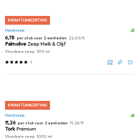
KWANTUMKORTING
Handzeep
EUR
EUR
6,78
per stuk voor 2 eenheden
22,60
/
1l
Palmolive
Zeep Melk & Olijf
Vloeibare zeep, 300 ml
1
KWANTUMKORTING
Handzeep
EUR
EUR
11,26
per stuk voor 2 eenheden
11,26
/
1l
Tork
Premium
Vloeibare zeep, 1000 ml