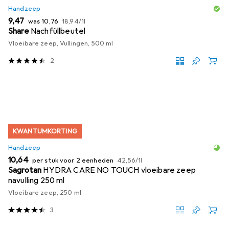
Handzeep
EUR
EUR
EUR
9,47
was
10,76
18,94
/
1l
Share
Nachfüllbeutel
Vloeibare zeep, Vullingen, 500 ml
2
KWANTUMKORTING
Handzeep
EUR
EUR
10,64
per stuk voor 2 eenheden
42,56
/
1l
Sagrotan
HYDRA CARE NO TOUCH vloeibare zeep
navulling 250 ml
Vloeibare zeep, 250 ml
3