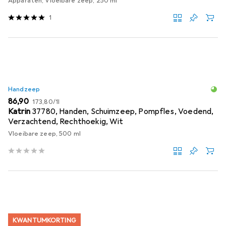
Apparaten, Vloeibare zeep, 250 ml
1
Handzeep
EUR
EUR
86,90
173,80
/
1l
Katrin
37780, Handen, Schuimzeep, Pompfles, Voedend,
Verzachtend, Rechthoekig, Wit
Vloeibare zeep, 500 ml
KWANTUMKORTING