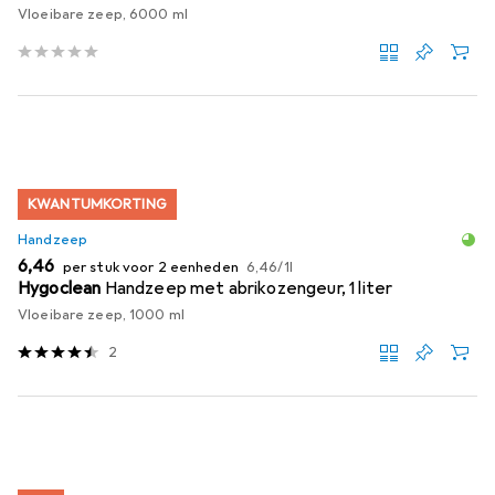
Vloeibare zeep, 6000 ml
KWANTUMKORTING
Handzeep
EUR
EUR
6,46
per stuk voor 2 eenheden
6,46
/
1l
Hygoclean
Handzeep met abrikozengeur, 1 liter
Vloeibare zeep, 1000 ml
2