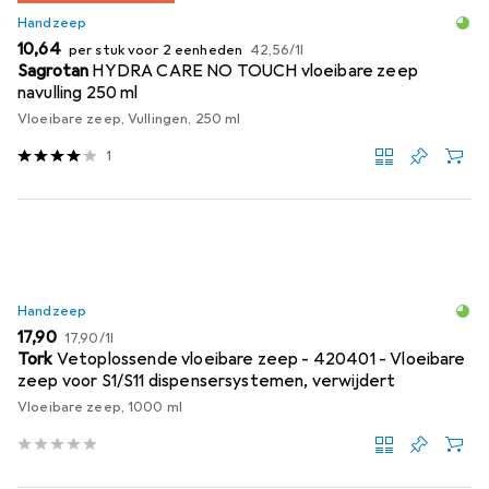
Handzeep
EUR
EUR
10,64
per stuk voor 2 eenheden
42,56
/
1l
Sagrotan
HYDRA CARE NO TOUCH vloeibare zeep
navulling 250 ml
Vloeibare zeep, Vullingen, 250 ml
1
Handzeep
EUR
EUR
17,90
17,90
/
1l
Tork
Vetoplossende vloeibare zeep - 420401 - Vloeibare
zeep voor S1/S11 dispensersystemen, verwijdert
Vloeibare zeep, 1000 ml