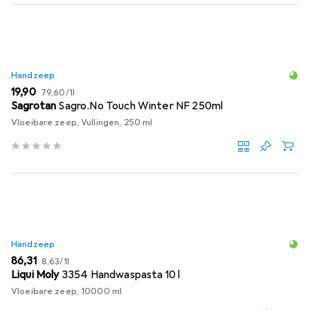
Handzeep
EUR
EUR
19,90
79,60
/
1l
Sagrotan
Sagro.No Touch Winter NF 250ml
Vloeibare zeep, Vullingen, 250 ml
Handzeep
EUR
EUR
86,31
8,63
/
1l
Liqui Moly
3354 Handwaspasta 10 l
Vloeibare zeep, 10000 ml