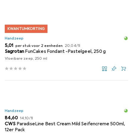
KWANTUMKORTING
Handzeep
EUR
EUR
5,01
per stuk voor 2 eenheden
20,04
/
1l
Sagrotan
FunCakes Fondant -Pastelgeel, 250 g
Vloeibare zeep, 250 ml
Handzeep
EUR
EUR
84,60
14,10
/
1l
CWS
ParadiseLine Best Cream Mild Seifencreme 500ml,
12er Pack