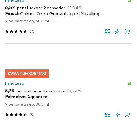
Handzeep
EUR
EUR
6,52
per stuk voor 2 eenheden
13,04
/
1l
Frosch
Crème Zeep Granaatappel Navulling
Vloeibare zeep, 500 ml
30
KWANTUMKORTING
Handzeep
EUR
EUR
5,78
per stuk voor 2 eenheden
19,26
/
1l
Palmolive
Aquarium
Vloeibare zeep, 300 ml
25