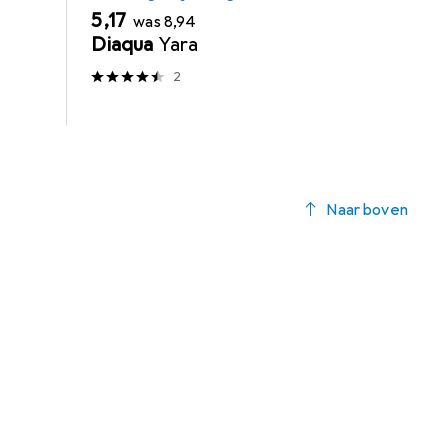
EUR
EUR
5,17
was
8,94
Diaqua
Yara
2
Naar boven