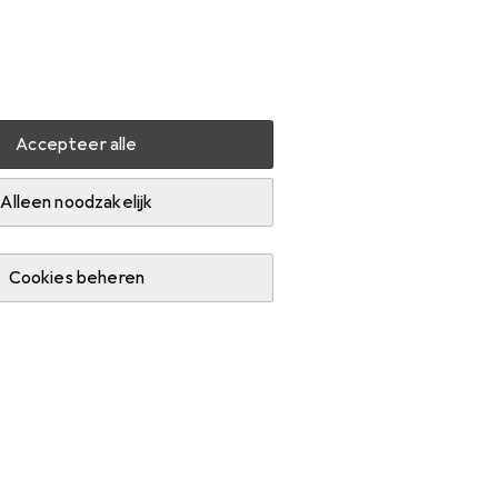
Instellingen
Klantenaccount
Produktvergelijking
Verlanglijstje
Winkelmandje
Inloggen
Accepteer alle
n
Diaqua Basis
Accessoires
Alleen noodzakelijk
Cookies beheren