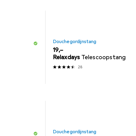
Douchegordijnstang
EUR
19,–
Relaxdays
Telescoopstang
28
Douchegordijnstang