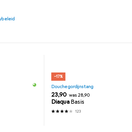
ybeleid
−17%
Douchegordijnstang
EUR
EUR
23,90
was
28,90
Diaqua
Basis
123