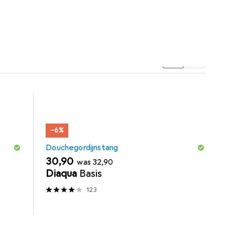
−6%
Douchegordijnstang
EUR
EUR
30,90
was
32,90
Diaqua
Basis
123