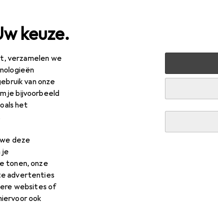
Uw keuze.
est, verzamelen we
onen
Woningtextiel
Badkamertextiel
Douchegordij
hnologieën
gebruik van onze
 je bijvoorbeeld
zoals het
aqua
Basis
.
 x 200 cm
n we deze
 je
e tonen, onze
te advertenties
 voor Diaqua Basis
dere websites of
hiervoor ook
es voor de Diaqua Basis uit de categorie Douchegordijnstang.