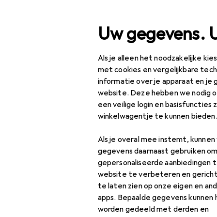
Zoek op
Uw gegevens. 
Als je alleen het noodzakelijke ki
Categorie navigatie
Productassortiment
W
Productassortiment
met cookies en vergelijkbare tec
informatie over je apparaat en je 
Wonen
website. Deze hebben we nodig om
een veilige login en basisfuncties 
Woningtextiel
Di
winkelwagentje te kunnen bieden
120
Badkamertextiel
Als je overal mee instemt, kunne
Badjas
gegevens daarnaast gebruiken om
gepersonaliseerde aanbiedingen t
Badkleed
website te verbeteren en gerich
Accessoires
te laten zien op onze eigen en an
Badponcho
apps. Bepaalde gegevens kunnen 
Badstof
worden gedeeld met derden en
Vind bijpassende accessoir