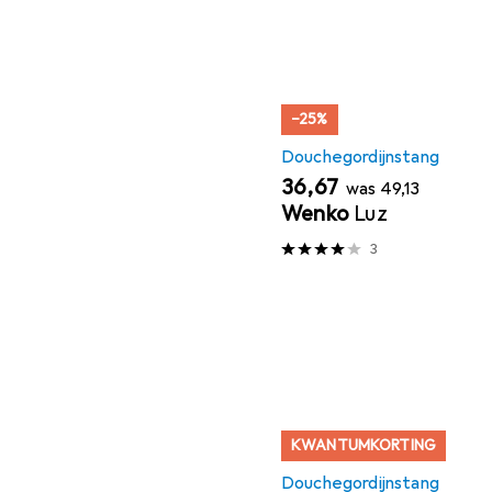
−25%
Douchegordijnstang
EUR
EUR
36,67
was
49,13
Wenko
Luz
3
KWANTUMKORTING
Douchegordijnstang