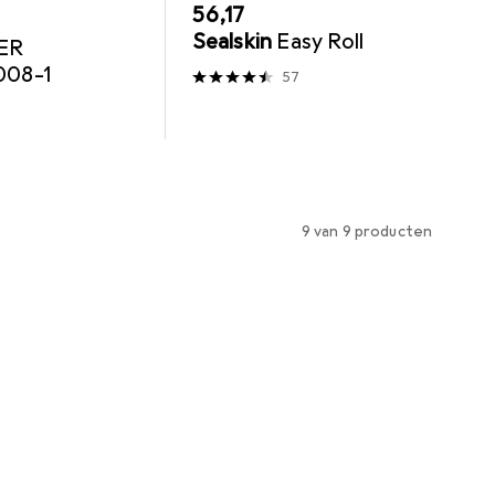
EUR
56,17
Sealskin
Easy Roll
ER
08-1
57
9 van 9 producten