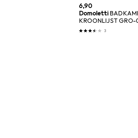
EUR
6,90
Domoletti
BADKAM
KROONLIJST GRO-0
3