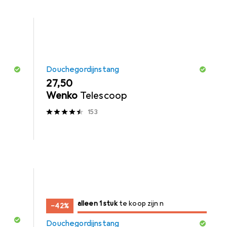
Douchegordijnstang
EUR
27,50
Wenko
Telescoop
153
slechts 1 item
alleen 1 stuk
te koop zijn
te koop zijn
−42%
Douchegordijnstang