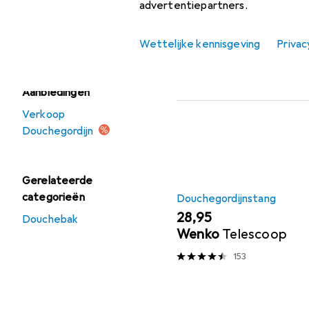
advertentiepartners.
Douchegordijn
Populair
Diaqua
Strandlakens
Wettelijke kennisgeving
Privac
Sorteren op
:
Relevantie
Aanbiedingen
Productlijst
Verkoop
Douchegordijn
Gerelateerde
categorieën
Douchegordijnstang
EUR
28,95
Douchebak
Wenko
Telescoop
153