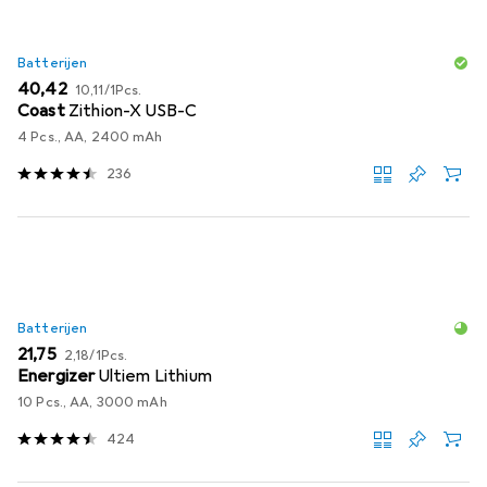
Batterijen
EUR
EUR
40,42
10,11
/
1Pcs.
Coast
Zithion-X USB-C
4 Pcs., AA, 2400 mAh
236
Batterijen
EUR
EUR
21,75
2,18
/
1Pcs.
Energizer
Ultiem Lithium
10 Pcs., AA, 3000 mAh
424