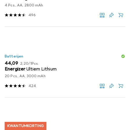
4 Pcs., AA, 2800 mAh
496
Batterijen
EUR
EUR
44,09
2,20
/
1Pcs.
Energizer
Ultiem Lithium
20 Pcs., AA, 3000 mAh
424
KWANTUMKORTING