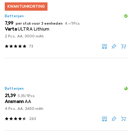
KWANTUMKORTING
Batterijen
EUR
EUR
7,99
per stuk voor 3 eenheden
4,–
/
1Pcs.
Varta
ULTRA Lithium
2 Pcs., AA, 3000 mAh
73
Batterijen
EUR
EUR
21,39
5,35
/
1Pcs.
Ansmann
AA
4 Pcs., AA, 2650 mAh
263