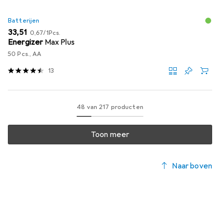
Batterijen
EUR
EUR
33,51
0,67
/
1Pcs.
Energizer
Max Plus
50 Pcs., AA
13
48 van 217 producten
Toon meer
Naar boven