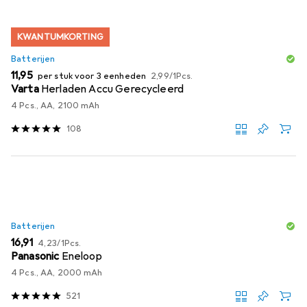
KWANTUMKORTING
Batterijen
EUR
EUR
11,95
per stuk voor 3 eenheden
2,99
/
1Pcs.
Varta
Herladen Accu Gerecycleerd
4 Pcs., AA, 2100 mAh
108
Batterijen
EUR
EUR
16,91
4,23
/
1Pcs.
Panasonic
Eneloop
4 Pcs., AA, 2000 mAh
521