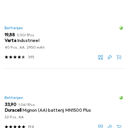
Batterijen
EUR
EUR
19,88
0,50
/
1Pcs.
Varta
Industrieel
40 Pcs., AA, 2950 mAh
395
Batterijen
EUR
EUR
33,90
1,06
/
1Pcs.
Duracell
Mignon (AA) batterij MN1500 Plus
32 Pcs., AA
194