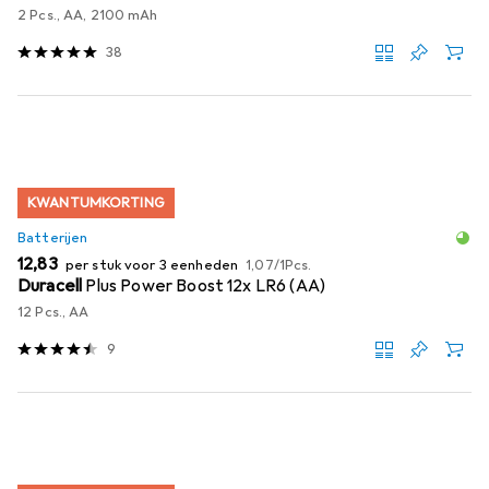
2 Pcs., AA, 2100 mAh
38
KWANTUMKORTING
Batterijen
EUR
EUR
12,83
per stuk voor 3 eenheden
1,07
/
1Pcs.
Duracell
Plus Power Boost 12x LR6 (AA)
12 Pcs., AA
9