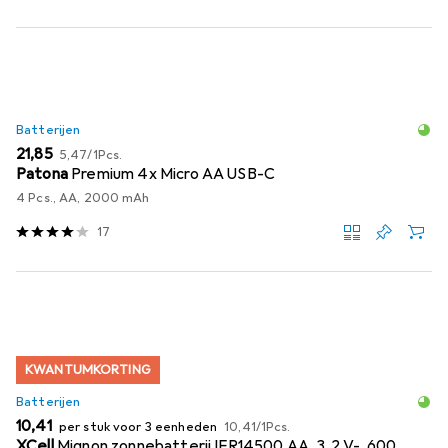
Batterijen
EUR
EUR
21,85
5,47
/
1Pcs.
Patona
Premium 4x Micro AA USB-C
4 Pcs., AA, 2000 mAh
17
KWANTUMKORTING
Batterijen
EUR
EUR
10,41
per stuk voor 3 eenheden
10,41
/
1Pcs.
XCell
Mignon zonnebatterij IFR14500 AA, 3,2 V-, 600