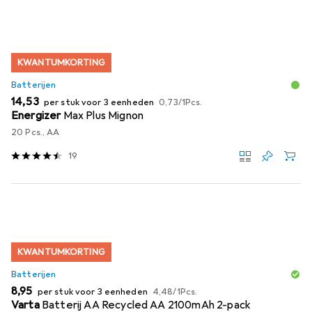
KWANTUMKORTING
Batterijen
EUR
EUR
14,53
per stuk voor 3 eenheden
0,73
/
1Pcs.
Energizer
Max Plus Mignon
20 Pcs., AA
19
KWANTUMKORTING
Batterijen
EUR
EUR
8,95
per stuk voor 3 eenheden
4,48
/
1Pcs.
Varta
Batterij AA Recycled AA 2100mAh 2-pack