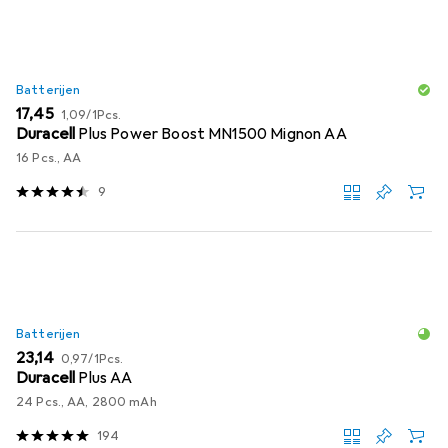
Batterijen
EUR
EUR
17,45
1,09
/
1Pcs.
Duracell
Plus Power Boost MN1500 Mignon AA
16 Pcs., AA
9
Batterijen
EUR
EUR
23,14
0,97
/
1Pcs.
Duracell
Plus AA
24 Pcs., AA, 2800 mAh
194