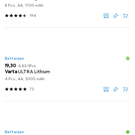
8 Pcs., AA, 1700 mAh
194
Batterijen
EUR
EUR
19,30
4,83
/
1Pcs.
Varta
ULTRA Lithium
4 Pcs., AA, 3000 mAh
73
Batterijen