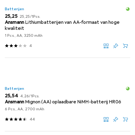
Batterijen
EUR
EUR
25,25
25,25
/
1Pcs.
Ansmann
Lithiumbatterijen van AA-formaat van hoge
kwaliteit
1 Pcs., AA, 3250 mAh
4
Batterijen
EUR
EUR
25,54
4,26
/
1Pcs.
Ansmann
Mignon (AA) oplaadbare NiMH-batterij HR06
6 Pcs., AA, 2700 mAh
44