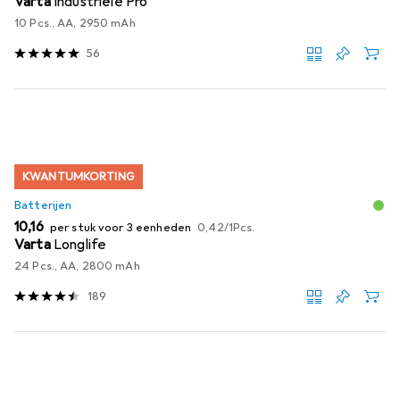
Varta
Industriële Pro
10 Pcs., AA, 2950 mAh
56
KWANTUMKORTING
Batterijen
EUR
EUR
10,16
per stuk voor 3 eenheden
0,42
/
1Pcs.
Varta
Longlife
24 Pcs., AA, 2800 mAh
189