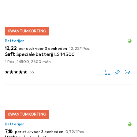
KWANTUMKORTING
Batterijen
EUR
EUR
12,22
per stuk voor 3 eenheden
12,22
/
1Pcs.
Saft
Speciale batterij LS 14500
1 Pcs., 14500, 2600 mAh
55
KWANTUMKORTING
Batterijen
EUR
EUR
7,18
per stuk voor 3 eenheden
0,72
/
1Pcs.