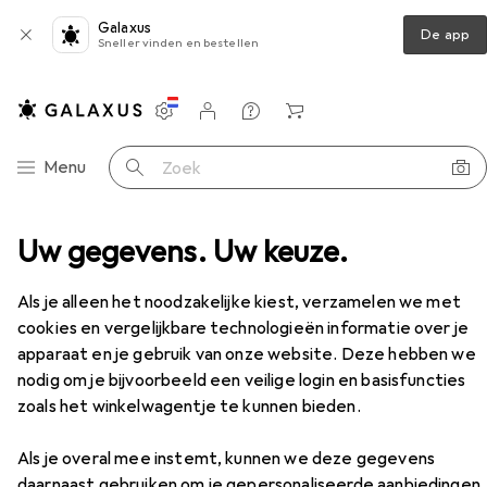
Galaxus
De app
Sneller vinden en bestellen
Instellingen
Klantenaccount
Produktvergelijking
Verlanglijstje
Winkelmandje
Categorie navigatie
Menu
Zoek op
Nextime Wandklok Modern Gear Ø 36 cm, Blauw/Wit
Uw gegevens. Uw keuze.
Accessoires
Als je alleen het noodzakelijke kiest, verzamelen we met
EUR
105,33
cookies en vergelijkbare technologieën informatie over je
Nextime
Wandklok Modern Gear Ø 36
cm, Blauw/Wit
apparaat en je gebruik van onze website. Deze hebben we
36 cm
nodig om je bijvoorbeeld een veilige login en basisfuncties
zoals het winkelwagentje te kunnen bieden.
Als je overal mee instemt, kunnen we deze gegevens
daarnaast gebruiken om je gepersonaliseerde aanbiedingen