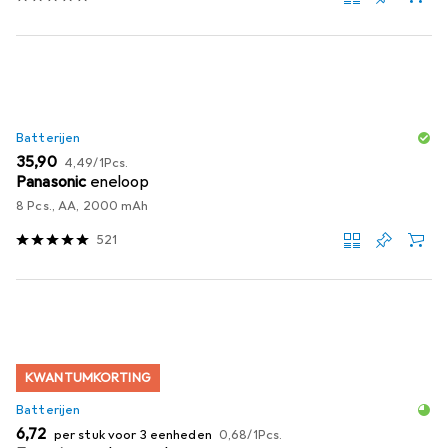
Batterijen
EUR
EUR
35,90
4,49
/
1Pcs.
Panasonic
eneloop
8 Pcs., AA, 2000 mAh
521
KWANTUMKORTING
Batterijen
EUR
EUR
6,72
per stuk voor 3 eenheden
0,68
/
1Pcs.