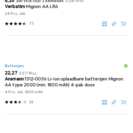
EUR
8,26
per stuk voor 3 eenheden
0,34
/
1Pcs.
Verbatim
Mignon AA LR6
24 Pcs., AA
77
Batterijen
EUR
EUR
22,27
5,57
/
1Pcs.
Ansmann
1312-0036 Li-Ion oplaadbare batterijen Mignon
AA type 2000 (min. 1800 mAh) 4-pak doos
4 Pcs., AA, 1800 mAh
33