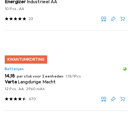
Energizer
Industrieel AA
10 Pcs., AA
23
KWANTUMKORTING
Batterijen
EUR
EUR
14,18
per stuk voor 3 eenheden
1,18
/
1Pcs.
Varta
Langdurige Macht
12 Pcs., AA, 2960 mAh
670