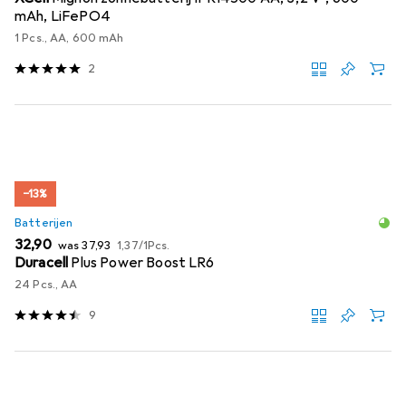
mAh, LiFePO4
1 Pcs., AA, 600 mAh
2
−13%
Batterijen
EUR
EUR
EUR
32,90
was
37,93
1,37
/
1Pcs.
Duracell
Plus Power Boost LR6
24 Pcs., AA
9