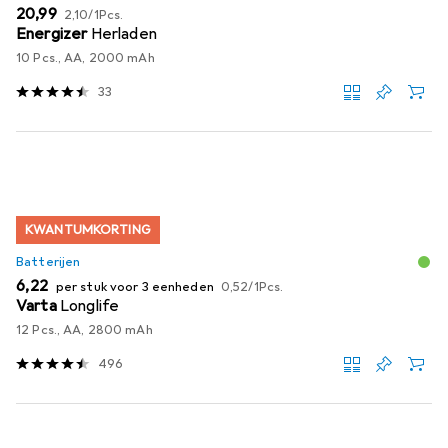
EUR
EUR
20,99
2,10
/
1Pcs.
Energizer
Herladen
10 Pcs., AA, 2000 mAh
33
KWANTUMKORTING
Batterijen
EUR
EUR
6,22
per stuk voor 3 eenheden
0,52
/
1Pcs.
Varta
Longlife
12 Pcs., AA, 2800 mAh
496