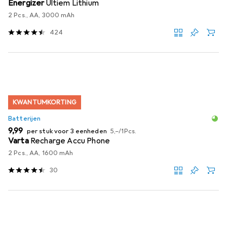
Energizer
Ultiem Lithium
2 Pcs., AA, 3000 mAh
424
KWANTUMKORTING
Batterijen
EUR
EUR
9,99
per stuk voor 3 eenheden
5,–
/
1Pcs.
Varta
Recharge Accu Phone
2 Pcs., AA, 1600 mAh
30