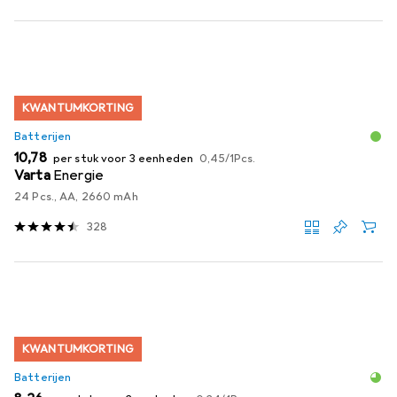
KWANTUMKORTING
Batterijen
EUR
EUR
10,78
per stuk voor 3 eenheden
0,45
/
1Pcs.
Varta
Energie
24 Pcs., AA, 2660 mAh
328
KWANTUMKORTING
Batterijen
EUR