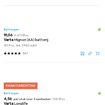
Batterijen
EUR
EUR
19,06
0,47
/
1Pcs.
Varta
Mignon (AA) batterij
40 Pcs., AA, 2960 mAh
567
KWANTUMKORTING
Batterijen
EUR
EUR
4,56
per stuk voor 3 eenheden
1,14
/
1Pcs.
Varta
Longlife