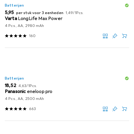
Batterijen
EUR
EUR
5,95
per stuk voor 3 eenheden
1,49
/
1Pcs.
Varta
LongLife Max Power
4 Pcs., AA, 2980 mAh
160
Batterijen
EUR
EUR
18,52
4,63
/
1Pcs.
Panasonic
eneloop pro
4 Pcs., AA, 2500 mAh
663