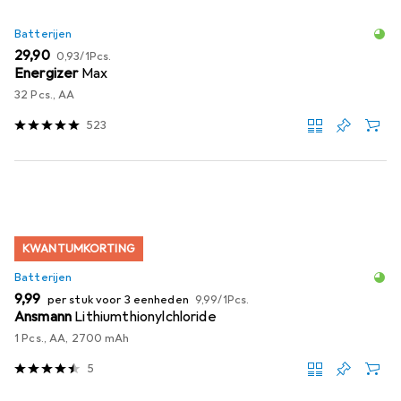
Batterijen
EUR
EUR
29,90
0,93
/
1Pcs.
Energizer
Max
32 Pcs., AA
523
KWANTUMKORTING
Batterijen
EUR
EUR
9,99
per stuk voor 3 eenheden
9,99
/
1Pcs.
Ansmann
Lithiumthionylchloride
1 Pcs., AA, 2700 mAh
5