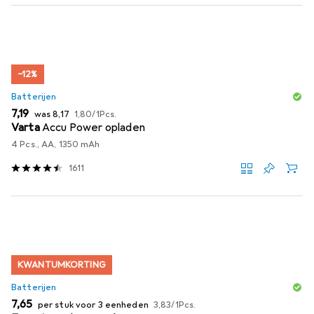
−12%
Batterijen
EUR
EUR
EUR
7,19
was
8,17
1,80
/
1Pcs.
Varta
Accu Power opladen
4 Pcs., AA, 1350 mAh
1611
KWANTUMKORTING
Batterijen
EUR
EUR
7,65
per stuk voor 3 eenheden
3,83
/
1Pcs.