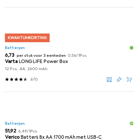
KWANTUMKORTING
Batterijen
EUR
EUR
6,73
per stuk voor 3 eenheden
0,56
/
1Pcs.
Varta
LONGLIFE Power Box
12 Pcs., AA, 2600 mAh
670
Batterijen
EUR
EUR
51,92
6,49
/
1Pcs.
Verico
Batterij 8x AA 1700 mAh met USB-C