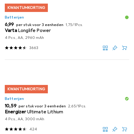
KWANTUMKORTING
Batterijen
EUR
EUR
6,99
per stuk voor 3 eenheden
1,75
/
1Pcs.
Varta
Longlife Power
4 Pcs., AA, 2960 mAh
3663
KWANTUMKORTING
Batterijen
EUR
EUR
10,59
per stuk voor 3 eenheden
2,65
/
1Pcs.
Energizer
Ultimate Lithium
4 Pcs., AA, 3000 mAh
424