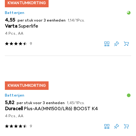
KWANTUMKORTING
Batterijen
EUR
EUR
4,55
per stuk voor 3 eenheden
1,14
/
1Pcs.
Varta
Superlife
4 Pcs., AA
9
KWANTUMKORTING
Batterijen
EUR
EUR
5,82
per stuk voor 3 eenheden
1,45
/
1Pcs.
Duracell
Plus-AA(MN1500/LR6) BOOST K4
4 Pcs., AA
9