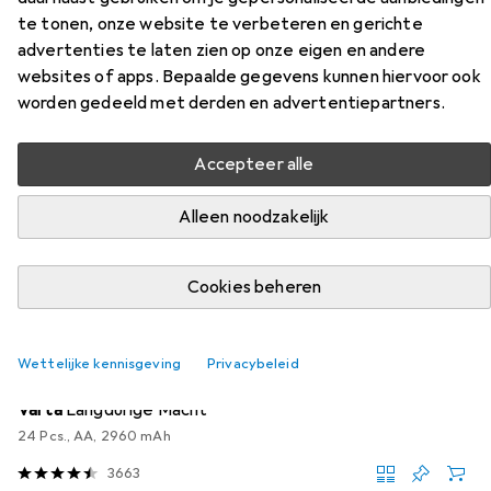
Accessoires voor Nextime
te tonen, onze website te verbeteren en gerichte
Wandklok Modern Gear Ø 36 cm,
advertenties te laten zien op onze eigen en andere
Blauw/Wit
websites of apps. Bepaalde gegevens kunnen hiervoor ook
worden gedeeld met derden en advertentiepartners.
Vind bijpassende accessoires voor de Nextime Wandklok
Modern Gear Ø 36 cm, Blauw/Wit uit de categorie
Accepteer alle
Batterijen.
Alleen noodzakelijk
Relevantie
Productlijst
Cookies beheren
Batterijen
Wettelijke kennisgeving
Privacybeleid
EUR
EUR
17,73
0,74
/
1Pcs.
Varta
Langdurige Macht
24 Pcs., AA, 2960 mAh
3663