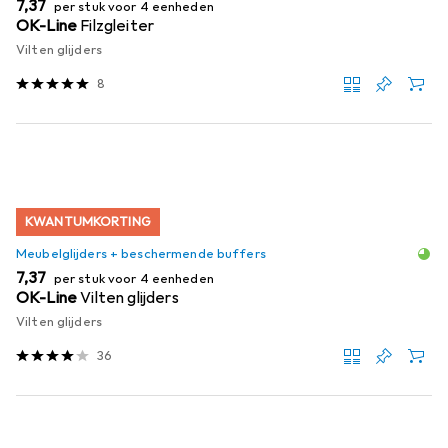
EUR
7,37
per stuk voor 4 eenheden
OK-Line
Filzgleiter
Vilten glijders
8
KWANTUMKORTING
Meubelglijders + beschermende buffers
EUR
7,37
per stuk voor 4 eenheden
OK-Line
Vilten glijders
Vilten glijders
36