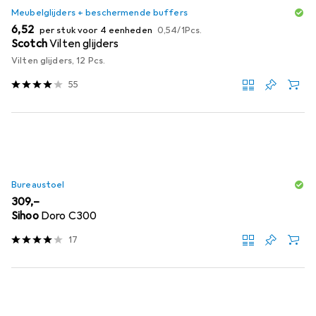
Meubelglijders + beschermende buffers
EUR
EUR
6,52
per stuk voor 4 eenheden
0,54
/
1Pcs.
Scotch
Vilten glijders
Vilten glijders, 12 Pcs.
55
Bureaustoel
EUR
309,–
Sihoo
Doro C300
17