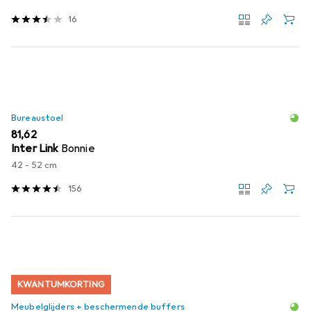
16
Bureaustoel
EUR
81,62
Inter Link
Bonnie
42 - 52 cm
156
KWANTUMKORTING
Meubelglijders + beschermende buffers