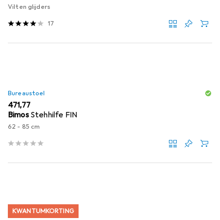
Vilten glijders
17
Bureaustoel
EUR
471,77
Bimos
Stehhilfe FIN
62 - 85 cm
KWANTUMKORTING