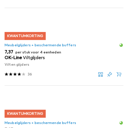
KWANTUMKORTING
Meubelglijders + beschermende buffers
EUR
7,37
per stuk voor 4 eenheden
OK-Line
Viltglijders
Vilten glijders
36
KWANTUMKORTING
Meubelglijders + beschermende buffers