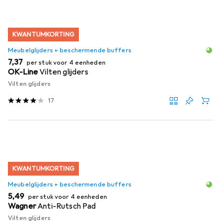
KWANTUMKORTING
Meubelglijders + beschermende buffers
EUR
7,37
per stuk voor 4 eenheden
OK-Line
Vilten glijders
Vilten glijders
17
KWANTUMKORTING
Meubelglijders + beschermende buffers
EUR
5,49
per stuk voor 4 eenheden
Wagner
Anti-Rutsch Pad
Vilten glijders