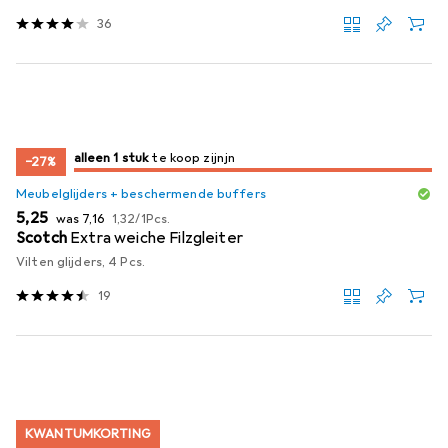
36
slechts 1 item
alleen 1 stuk
te koop zijn
te koop zijn
−27%
Meubelglijders + beschermende buffers
EUR
EUR
EUR
5,25
was
7,16
1,32
/
1Pcs.
Scotch
Extra weiche Filzgleiter
Vilten glijders, 4 Pcs.
19
KWANTUMKORTING