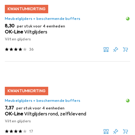
KWANTUMKORTING
Meubelglijders + beschermende buffers
EUR
8,30
per stuk voor 4 eenheden
OK-Line
Viltglijders
Vilten glijders
36
KWANTUMKORTING
Meubelglijders + beschermende buffers
EUR
7,37
per stuk voor 4 eenheden
OK-Line
Viltglijders rond, zelfklevend
Vilten glijders
17