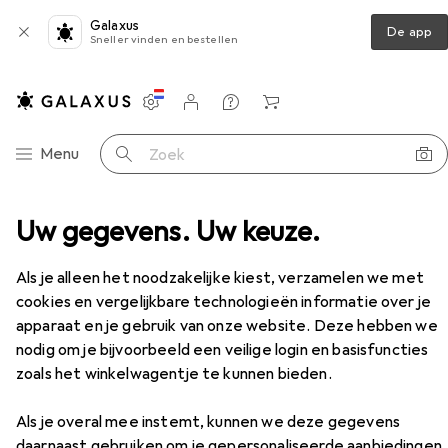
Galaxus
De app
Sneller vinden en bestellen
Instellingen
Klantenaccount
Produktvergelijking
Verlanglijstje
Winkelmandje
Categorie navigatie
Menu
Zoek op
Meubels
Uw gegevens. Uw keuze.
Studie
Bureau
Relaxdays Karlo
Accessoires
Als je alleen het noodzakelijke kiest, verzamelen we met
cookies en vergelijkbare technologieën informatie over je
EUR
77,02
apparaat en je gebruik van onze website. Deze hebben we
Relaxdays
Karlo
nodig om je bijvoorbeeld een veilige login en basisfuncties
80 x 45 x 74.50 cm
zoals het winkelwagentje te kunnen bieden.
Als je overal mee instemt, kunnen we deze gegevens
daarnaast gebruiken om je gepersonaliseerde aanbiedingen