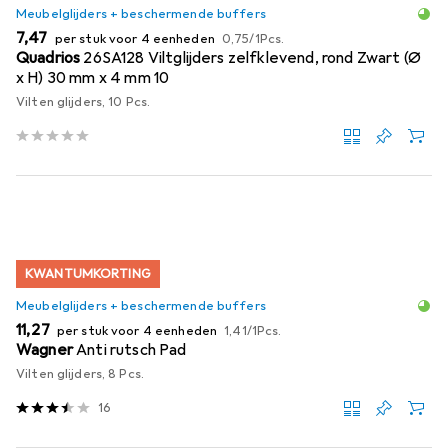
Meubelglijders + beschermende buffers
EUR
EUR
7,47
per stuk voor 4 eenheden
0,75
/
1Pcs.
Quadrios
26SA128 Viltglijders zelfklevend, rond Zwart (Ø
x H) 30 mm x 4 mm 10
Vilten glijders, 10 Pcs.
KWANTUMKORTING
Meubelglijders + beschermende buffers
EUR
EUR
11,27
per stuk voor 4 eenheden
1,41
/
1Pcs.
Wagner
Anti rutsch Pad
Vilten glijders, 8 Pcs.
16