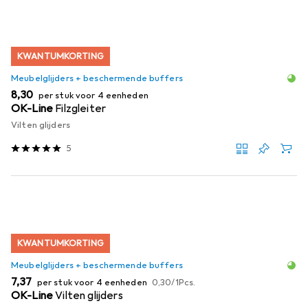
KWANTUMKORTING
Meubelglijders + beschermende buffers
EUR
8,30
per stuk voor 4 eenheden
OK-Line
Filzgleiter
Vilten glijders
5
KWANTUMKORTING
Meubelglijders + beschermende buffers
EUR
EUR
7,37
per stuk voor 4 eenheden
0,30
/
1Pcs.
OK-Line
Vilten glijders