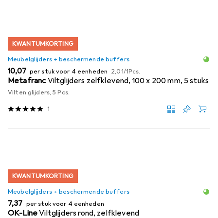
KWANTUMKORTING
Meubelglijders + beschermende buffers
EUR
EUR
10,07
per stuk voor 4 eenheden
2,01
/
1Pcs.
Metafranc
Viltglijders zelfklevend, 100 x 200 mm, 5 stuks
Vilten glijders, 5 Pcs.
1
KWANTUMKORTING
Meubelglijders + beschermende buffers
EUR
7,37
per stuk voor 4 eenheden
OK-Line
Viltglijders rond, zelfklevend