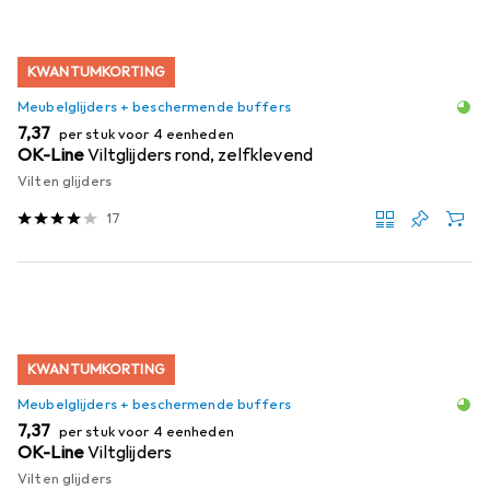
KWANTUMKORTING
Meubelglijders + beschermende buffers
EUR
7,37
per stuk voor 4 eenheden
OK-Line
Viltglijders rond, zelfklevend
Vilten glijders
17
KWANTUMKORTING
Meubelglijders + beschermende buffers
EUR
7,37
per stuk voor 4 eenheden
OK-Line
Viltglijders
Vilten glijders