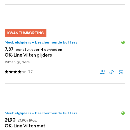
KWANTUMKORTING
Meubelglijders + beschermende buffers
EUR
7,37
per stuk voor 4 eenheden
OK-Line
Vilten glijders
Vilten glijders
77
Meubelglijders + beschermende buffers
EUR
EUR
21,90
21,90
/
1Pcs.
OK-Line
Vilten mat