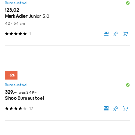
Bureaustoel
EUR
123,02
MarkAdler
Junior 5.0
42 - 54 cm
1
−6%
Bureaustoel
EUR
EUR
329,–
was
349,–
Sihoo
Bureaustoel
17