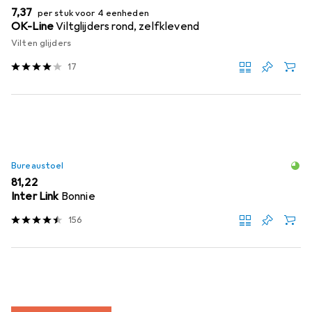
EUR
7,37
per stuk voor 4 eenheden
OK-Line
Viltglijders rond, zelfklevend
Vilten glijders
17
Bureaustoel
EUR
81,22
Inter Link
Bonnie
156