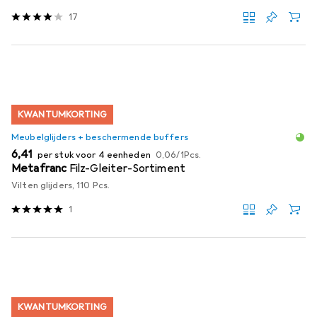
17
KWANTUMKORTING
Meubelglijders + beschermende buffers
EUR
EUR
6,41
per stuk voor 4 eenheden
0,06
/
1Pcs.
Metafranc
Filz-Gleiter-Sortiment
Vilten glijders, 110 Pcs.
1
KWANTUMKORTING