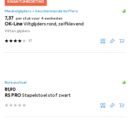
KWANTUMKORTING
Meubelglijders + beschermende buffers
EUR
7,37
per stuk voor 4 eenheden
OK-Line
Viltglijders rond, zelfklevend
Vilten glijders
17
Bureaustoel
EUR
81,90
RS PRO
Stapelstoel stof zwart