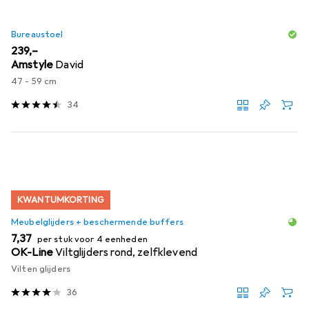
Bureaustoel
EUR
239,–
Amstyle
David
47 - 59 cm
34
KWANTUMKORTING
Meubelglijders + beschermende buffers
EUR
7,37
per stuk voor 4 eenheden
OK-Line
Viltglijders rond, zelfklevend
Vilten glijders
36