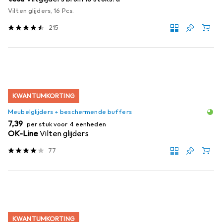
Vilten glijders, 16 Pcs.
215
KWANTUMKORTING
Meubelglijders + beschermende buffers
EUR
7,39
per stuk voor 4 eenheden
OK-Line
Vilten glijders
77
KWANTUMKORTING