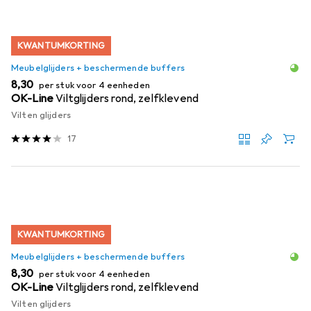
KWANTUMKORTING
Meubelglijders + beschermende buffers
EUR
8,30
per stuk voor 4 eenheden
OK-Line
Viltglijders rond, zelfklevend
Vilten glijders
17
KWANTUMKORTING
Meubelglijders + beschermende buffers
EUR
8,30
per stuk voor 4 eenheden
OK-Line
Viltglijders rond, zelfklevend
Vilten glijders