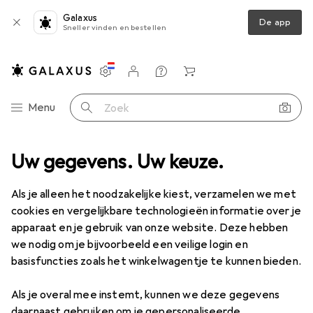
Galaxus
De app
Sneller vinden en bestellen
Instellingen
Klantenaccount
Produktvergelijking
Verlanglijstje
Winkelmandje
Categorie navigatie
Menu
Zoek op
n decoratie
Uw gegevens. Uw keuze.
Kerstboomdecoraties
Creativ Company Kerstbal
Als je alleen het noodzakelijke kiest, verzamelen we met
cookies en vergelijkbare technologieën informatie over je
9 afbeeldingen
apparaat en je gebruik van onze website. Deze hebben
we nodig om je bijvoorbeeld een veilige login en
KWANTUMKORTING
basisfuncties zoals het winkelwagentje te kunnen bieden.
EUR
8,92
Sla
EUR
5,76
Als je overal mee instemt, kunnen we deze gegevens
Creativ Company
Kerstbal
daarnaast gebruiken om je gepersonaliseerde