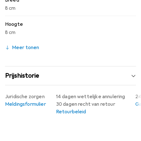
Breed
8 cm
Hoogte
8 cm
Meer tonen
Prijshistorie
Juridische zorgen
14 dagen wettelijke annulering
24
Meldingsformulier
30 dagen recht van retour
Ga
Retourbeleid