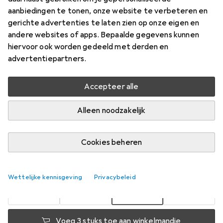
aanbiedingen te tonen, onze website te verbeteren en
Prijs in EUR inclusief BTW
gerichte advertenties te laten zien op onze eigen en
andere websites of apps. Bepaalde gegevens kunnen
Merk
Waarderingscijfers
hiervoor ook worden gedeeld met derden en
Meer van Creativ
27
advertentiepartners.
Company
Accepteer alle
Levering tussen do, 20-8 en do, 27-8
Alleen noodzakelijk
Meer dan 10 stuk op voorraad bij leverancier
Laat me weten als dit product eerder beschikbaar is
Cookies beheren
1 Koop
2 Koop
3 Koop
4 Koop
EUR
10,84
EUR
9,53
EUR
8,92
EUR
8,26
Wettelijke kennisgeving
Privacybeleid
per eenheid
per eenheid
per eenheid
per eenheid
−
12
%
−
18
%
−
24
%
Voeg 3 stuks toe aan winkelmandje