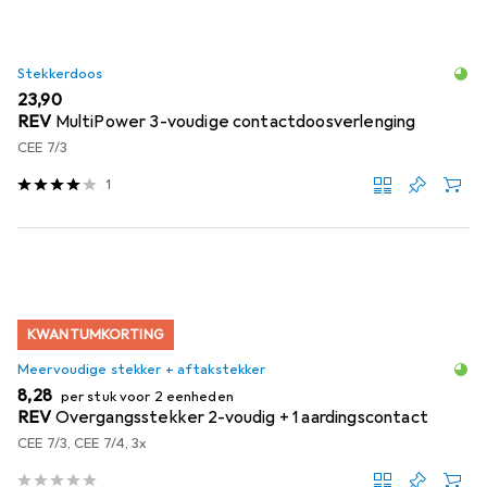
Stekkerdoos
EUR
23,90
REV
MultiPower 3-voudige contactdoosverlenging
CEE 7/3
1
KWANTUMKORTING
Meervoudige stekker + aftakstekker
EUR
8,28
per stuk voor 2 eenheden
REV
Overgangsstekker 2-voudig + 1 aardingscontact
CEE 7/3, CEE 7/4, 3x