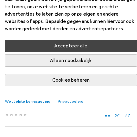
te tonen, onze website te verbeteren en gerichte
Vind passende accessoires voor de Unold Chocolatier uit
advertenties te laten zien op onze eigen en andere
de categorieën Stekkerdoos en Meervoudige stekker +
websites of apps. Bepaalde gegevens kunnen hiervoor ook
aftakstekker.
worden gedeeld met derden en advertentiepartners.
Relevantie
Accepteer alle
Productlijst
Alleen noodzakelijk
Stekkerdoos
Cookies beheren
EUR
62,15
Brennenstuhl
estilo Duplex bureaucontactdoosstrip, 1x
USB C, 1x USB A, 10x contactdozen met
Wettelijke kennisgeving
Privacybeleid
beschermcontact
10x, CEE 7/3, USB-A, USB-C, 2 m