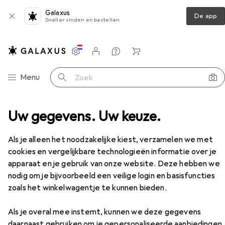
Galaxus
De app
Sneller vinden en bestellen
Instellingen
Klantenaccount
Produktvergelijking
Verlanglijstje
Winkelmandje
Categorie navigatie
Menu
Zoek op
oken aan tafel
Uw gegevens. Uw keuze.
Fondue Set
Unold Chocolatier
Accessoires
EUR
38,90
Als je alleen het noodzakelijke kiest, verzamelen we met
Unold
Chocolatier
cookies en vergelijkbare technologieën informatie over je
Chocoladefondue
apparaat en je gebruik van onze website. Deze hebben we
nodig om je bijvoorbeeld een veilige login en basisfuncties
zoals het winkelwagentje te kunnen bieden.
Accessoires voor Unold
Als je overal mee instemt, kunnen we deze gegevens
Chocolatier
daarnaast gebruiken om je gepersonaliseerde aanbiedingen