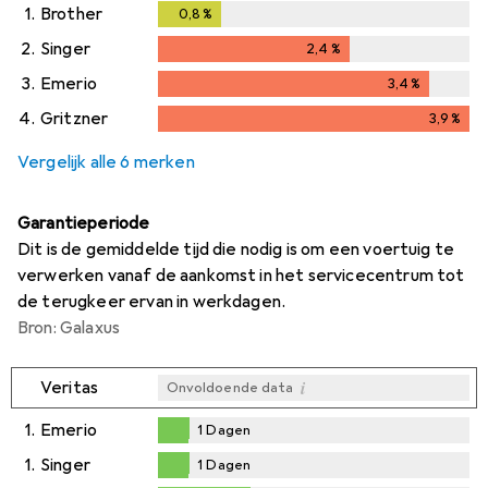
1.
Brother
0,8
%
0,8
%
2.
Singer
2,4
%
2,4
%
3.
Emerio
3,4
%
3,4
%
4.
Gritzner
3,9
%
3,9
%
Vergelijk alle 6 merken
Garantieperiode
Dit is de gemiddelde tijd die nodig is om een voertuig te
verwerken vanaf de aankomst in het servicecentrum tot
de terugkeer ervan in werkdagen.
Bron: Galaxus
i
Veritas
Onvoldoende data
1.
Emerio
1
Dagen
1
Dagen
1.
Singer
1
Dagen