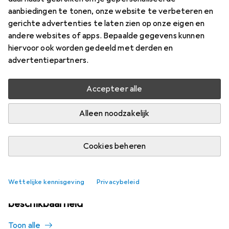
Meer van Veritas
5
aanbiedingen te tonen, onze website te verbeteren en
gerichte advertenties te laten zien op onze eigen en
andere websites of apps. Bepaalde gegevens kunnen
Momenteel niet op voorraad
hiervoor ook worden gedeeld met derden en
Laat me weten wanneer dit product beschikbaar is
advertentiepartners.
Accepteer alle
Vergelijk
In verlanglijstje
Alleen noodzakelijk
i
Gratis verzending vanaf 30,–
Cookies beheren
Wettelijke kennisgeving
Privacybeleid
Vergelijkbare producten met betere
beschikbaarheid
Toon alle