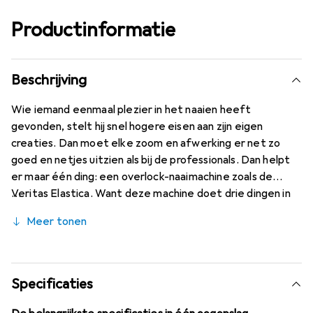
Productinformatie
Beschrijving
Wie iemand eenmaal plezier in het naaien heeft
gevonden, stelt hij snel hogere eisen aan zijn eigen
creaties. Dan moet elke zoom en afwerking er net zo
goed en netjes uitzien als bij de professionals. Dan helpt
er maar één ding: een overlock-naaimachine zoals de
Veritas Elastica. Want deze machine doet drie dingen in
één werkgang: snijden, naaien en afwerken. Daarmee is
Meer tonen
het de perfecte aanvulling op een Veritas naaimachine en
zorgt het voor nog meer plezier met de beste
resultaten.
Specificaties