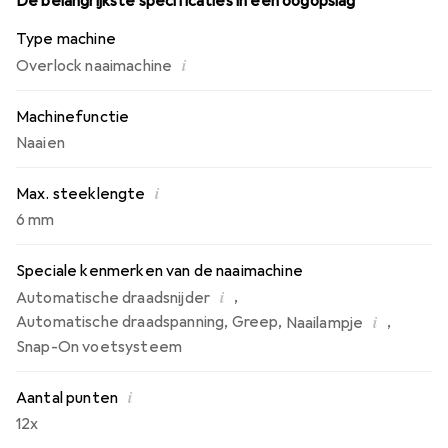
De belangrijkste specificaties in één oogopslag
Type machine
i
Overlock naaimachine
Machinefunctie
Naaien
i
Max. steeklengte
6 mm
Speciale kenmerken van de naaimachine
i
,
Automatische draadsnijder
i
Automatische draadspanning
,
Greep
,
,
Naailampje
Snap-On voetsysteem
i
Aantal punten
12x