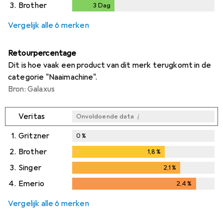
1
Dagen
3.
Brother
3
Dag
3
Dag
i
Onvoldoende data
Vergelijk alle 6 merken
Retourpercentage
Dit is hoe vaak een product van dit merk terugkomt in de
categorie "Naaimachine".
Bron: Galaxus
i
Veritas
Onvoldoende data
1.
Gritzner
0
%
2.
Brother
1,8
%
1,8
%
3.
Singer
2,1
%
2,1
%
4.
Emerio
2,4
%
2,4
%
Vergelijk alle 6 merken