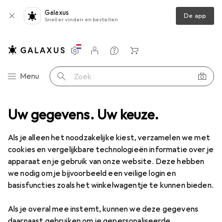
Galaxus
De app
Sneller vinden en bestellen
Instellingen
Klantenaccount
Produktvergelijking
Verlanglijstje
Winkelmandje
Categorie navigatie
Menu
Zoek op
nt
Uw gegevens. Uw keuze.
Huishouden
Handwerk
Naaimachine
Veritas Elastica
Als je alleen het noodzakelijke kiest, verzamelen we met
cookies en vergelijkbare technologieën informatie over je
apparaat en je gebruik van onze website. Deze hebben
16 afbeeldingen
4 Video's
we nodig om je bijvoorbeeld een veilige login en
Veritas
Elastica
basisfuncties zoals het winkelwagentje te kunnen bieden.
Als je overal mee instemt, kunnen we deze gegevens
Merk
Waarderingscijfers
daarnaast gebruiken om je gepersonaliseerde