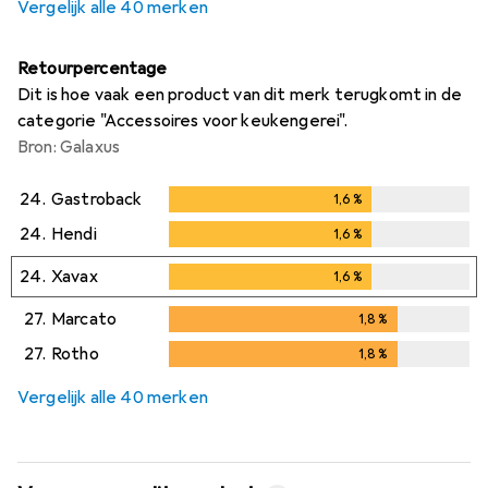
Vergelijk alle 40 merken
Retourpercentage
Dit is hoe vaak een product van dit merk terugkomt in de
categorie "Accessoires voor keukengerei".
Bron: Galaxus
24.
Gastroback
1,6
%
1,6
%
24.
Hendi
1,6
%
1,6
%
24.
Xavax
1,6
%
1,6
%
27.
Marcato
1,8
%
1,8
%
27.
Rotho
1,8
%
1,8
%
Vergelijk alle 40 merken