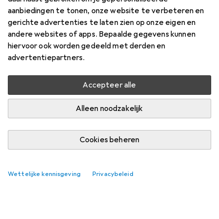
aanbiedingen te tonen, onze website te verbeteren en
Prijs in EUR inclusief BTW
gerichte advertenties te laten zien op onze eigen en
andere websites of apps. Bepaalde gegevens kunnen
Waarderingscijfers
hiervoor ook worden gedeeld met derden en
95
advertentiepartners.
Accepteer alle
Geleverd do, 13-8
Slechts 2 stuk op voorraad
Alleen noodzakelijk
In winkelmandje
Cookies beheren
Vergelijk
In verlanglijstje
Wettelijke kennisgeving
Privacybeleid
i
Gratis verzending vanaf 30,–