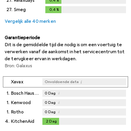
27.
Relaxdays
0,4
%
0,4
%
27.
Smeg
0,4
%
0,4
%
Vergelijk alle 40 merken
Garantieperiode
Dit is de gemiddelde tijd die nodig is om een voertuig te
verwerken vanaf de aankomst in het servicecentrum tot
de terugkeer ervan in werkdagen.
Bron: Galaxus
i
Xavax
Onvoldoende data
1.
Bosch Hausgeräte
i
0
Dag
1.
Kenwood
i
0
Dag
1.
Rotho
i
0
Dag
4.
KitchenAid
2
Dag
2
Dag