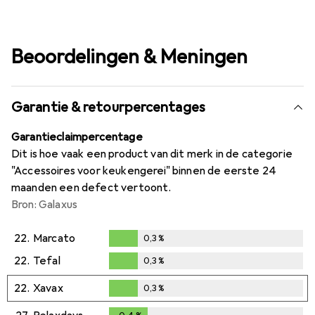
Beoordelingen & Meningen
Garantie & retourpercentages
Garantieclaimpercentage
Dit is hoe vaak een product van dit merk in de categorie
"Accessoires voor keukengerei" binnen de eerste 24
maanden een defect vertoont.
Bron: Galaxus
22.
Marcato
0,3
%
0,3
%
22.
Tefal
0,3
%
0,3
%
22.
Xavax
0,3
%
0,3
%