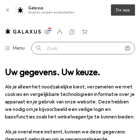
Galaxus
De app
Sneller vinden en bestellen
Instellingen
Klantenaccount
Produktvergelijking
Verlanglijstje
Winkelmandje
Categorie navigatie
Menu
Zoek op
tuur
Uw gegevens. Uw keuze.
Accessoires voor keukengerei
Xavax Microgolfoven Basic
Als je alleen het noodzakelijke kiest, verzamelen we met
cookies en vergelijkbare technologieën informatie over je
1 Afbeelding
apparaat en je gebruik van onze website. Deze hebben
we nodig om je bijvoorbeeld een veilige login en
2
2
slechts 2
/ 2
/ 2 te koop zijn
van 2 die nog te koop zijn
−30%
basisfuncties zoals het winkelwagentje te kunnen bieden.
EUR
6,10
was
EUR
8,72
Als je overal mee instemt, kunnen we deze gegevens
Xavax
Microgolfoven Basic
daarnaast gebruiken om je gepersonaliseerde