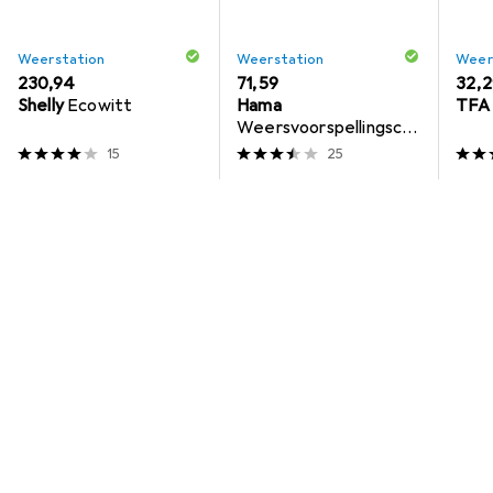
Weerstation
Weerstation
Weer
EUR
230,94
EUR
71,59
EUR
32,2
Shelly
Ecowitt
Hama
TFA
Weersvoorspellingsce
ntrum Meteotime
15
25