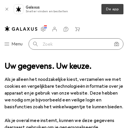
Galaxus
De app
Sneller vinden en bestellen
Instellingen
Klantenaccount
Produktvergelijking
Verlanglijstje
Winkelmandje
Categorie navigatie
Menu
Zoek op
Uw gegevens. Uw keuze.
Binnenklimaat
Thermische meetinstrumenten
Weerstation
Verkoop Weerstation
Als je alleen het noodzakelijke kiest, verzamelen we met
cookies en vergelijkbare technologieën informatie over je
apparaat en je gebruik van onze website. Deze hebben
we nodig om je bijvoorbeeld een veilige login en
basisfuncties zoals het winkelwagentje te kunnen bieden.
Als je overal mee instemt, kunnen we deze gegevens
daarnaast gebruiken om je gepersonaliseerde