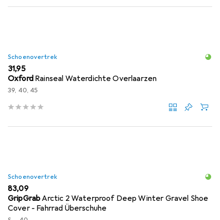
Schoenovertrek
EUR
31,95
Oxford
Rainseal Waterdichte Overlaarzen
39, 40, 45
Schoenovertrek
EUR
83,09
GripGrab
Arctic 2 Waterproof Deep Winter Gravel Shoe
Cover - Fahrrad Überschuhe