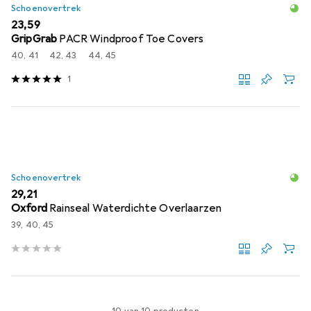
Schoenovertrek
EUR
23,59
GripGrab
PACR Windproof Toe Covers
40, 41
42, 43
44, 45
1
Schoenovertrek
EUR
29,21
Oxford
Rainseal Waterdichte Overlaarzen
39, 40, 45