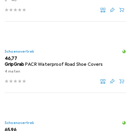
S
40
Schoenovertrek
EUR
46,77
GripGrab
PACR Waterproof Road Shoe Covers
4 maten
Schoenovertrek
EUR
65,96