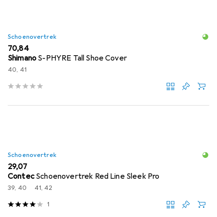
Schoenovertrek
EUR
70,84
Shimano
S-PHYRE Tall Shoe Cover
40, 41
Schoenovertrek
EUR
29,07
Contec
Schoenovertrek Red Line Sleek Pro
39, 40
41, 42
1