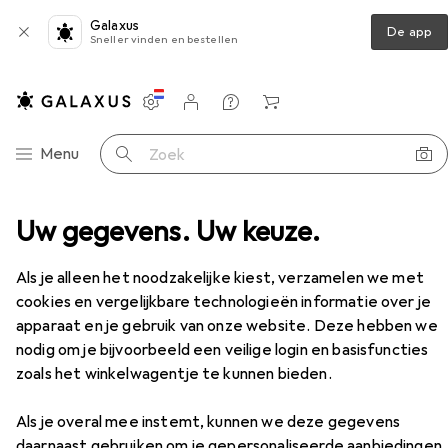
Galaxus
De app
Sneller vinden en bestellen
Instellingen
Klantenaccount
Produktvergelijking
Verlanglijstje
Winkelmandje
Categorie navigatie
Menu
Zoek op
accessoires
Uw gegevens. Uw keuze.
Fietsschoenen
Adidas Hellcat Pro
Accessoires
Als je alleen het noodzakelijke kiest, verzamelen we met
EUR
113,71
cookies en vergelijkbare technologieën informatie over je
Adidas
Hellcat Pro
apparaat en je gebruik van onze website. Deze hebben we
38
38.5, 40
nodig om je bijvoorbeeld een veilige login en basisfuncties
zoals het winkelwagentje te kunnen bieden.
Als je overal mee instemt, kunnen we deze gegevens
Accessoires voor Adidas Hellcat
daarnaast gebruiken om je gepersonaliseerde aanbiedingen