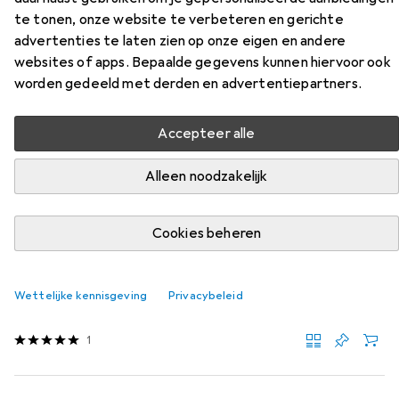
Pro
te tonen, onze website te verbeteren en gerichte
advertenties te laten zien op onze eigen en andere
Vind bijpassende accessoires voor de Adidas Hellcat Pro
websites of apps. Bepaalde gegevens kunnen hiervoor ook
uit de categorie Schoenovertrek.
worden gedeeld met derden en advertentiepartners.
Relevantie
Accepteer alle
Productlijst
Alleen noodzakelijk
slechts 1 item
alleen 1 stuk
te koop zijn
te koop zijn
−49%
Cookies beheren
Schoenovertrek
EUR
EUR
19,37
was
37,64
Shimano
Unisex Dual Fit Thermische Schoenovertrek
Wettelijke kennisgeving
Privacybeleid
5 maten
1