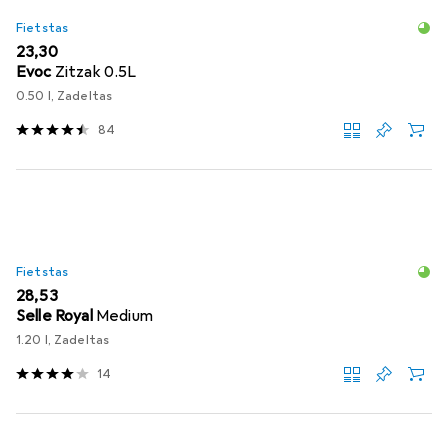
Fietstas
EUR
23,30
Evoc
Zitzak 0.5L
0.50 l, Zadeltas
84
Fietstas
EUR
28,53
Selle Royal
Medium
1.20 l, Zadeltas
14