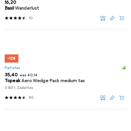
EUR
16,20
Basil
Wanderlust
10
−12%
Fietstas
EUR
EUR
35,40
was
40,14
Topeak
Aero Wedge Pack medium tas
0.80 l, Zadeltas
90