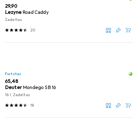
EUR
29,90
Lezyne
Road Caddy
Zadeltas
20
Fietstas
EUR
65,48
Deuter
Mondego SB 16
16 l, Zadeltas
18