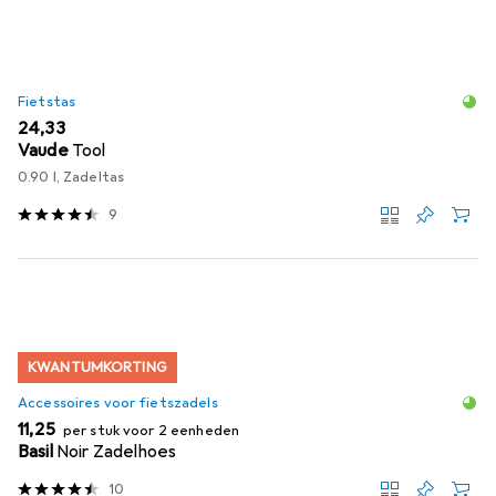
Fietstas
EUR
24,33
Vaude
Tool
0.90 l, Zadeltas
9
KWANTUMKORTING
Accessoires voor fietszadels
EUR
11,25
per stuk voor 2 eenheden
Basil
Noir Zadelhoes
10