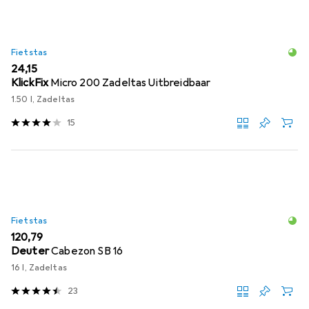
Fietstas
EUR
24,15
KlickFix
Micro 200 Zadeltas Uitbreidbaar
1.50 l, Zadeltas
15
Fietstas
EUR
120,79
Deuter
Cabezon SB 16
16 l, Zadeltas
23