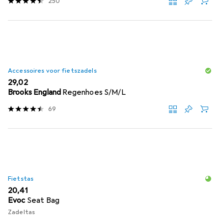
250
Accessoires voor fietszadels
EUR
29,02
Brooks England
Regenhoes S/M/L
69
Fietstas
EUR
20,41
Evoc
Seat Bag
Zadeltas