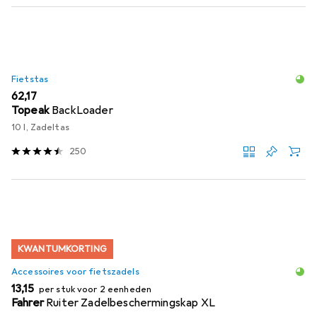
Fietstas
EUR
62,17
Topeak
BackLoader
10 l, Zadeltas
250
KWANTUMKORTING
Accessoires voor fietszadels
EUR
13,15
per stuk voor 2 eenheden
Fahrer
Ruiter Zadelbeschermingskap XL