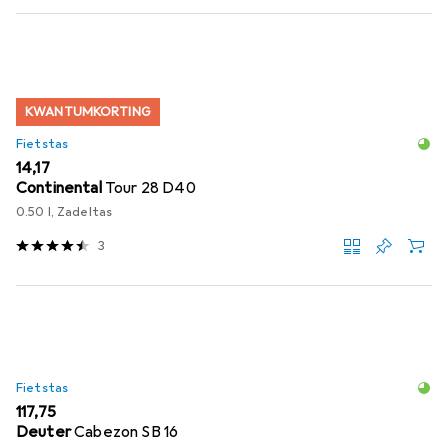
KWANTUMKORTING
Fietstas
EUR
14,17
Continental
Tour 28 D40
0.50 l, Zadeltas
3
Fietstas
EUR
117,75
Deuter
Cabezon SB 16