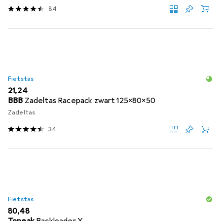
84
Fietstas
EUR
21,24
BBB
Zadeltas Racepack zwart 125x80x50
Zadeltas
34
Fietstas
EUR
80,48