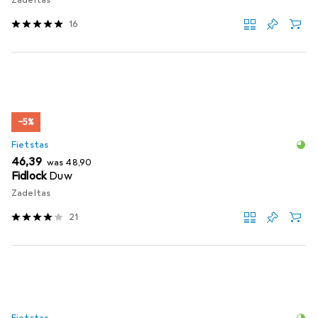
Zadeltas
16
−5%
Fietstas
EUR
EUR
46,39
was
48,90
Fidlock
Duw
Zadeltas
21