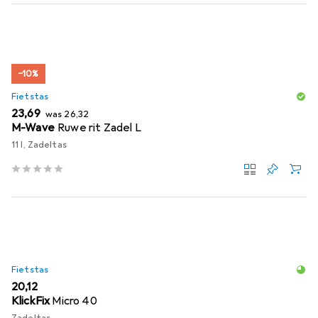
−10%
Fietstas
EUR
EUR
23,69
was
26,32
M-Wave
Ruwe rit Zadel L
11 l, Zadeltas
Fietstas
EUR
20,12
KlickFix
Micro 40