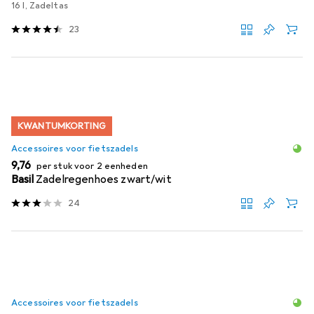
16 l, Zadeltas
23
KWANTUMKORTING
Accessoires voor fietszadels
EUR
9,76
per stuk voor 2 eenheden
Basil
Zadelregenhoes zwart/wit
24
Accessoires voor fietszadels