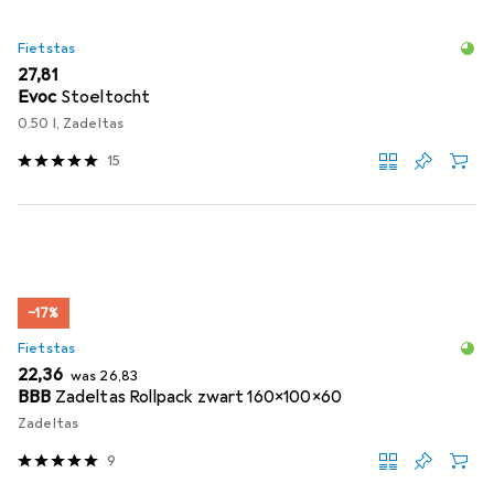
Fietstas
EUR
27,81
Evoc
Stoeltocht
0.50 l, Zadeltas
15
−17%
Fietstas
EUR
EUR
22,36
was
26,83
BBB
Zadeltas Rollpack zwart 160x100x60
Zadeltas
9