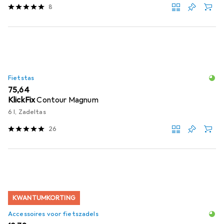
8
Fietstas
EUR
75,64
KlickFix
Contour Magnum
6 l, Zadeltas
26
KWANTUMKORTING
Accessoires voor fietszadels