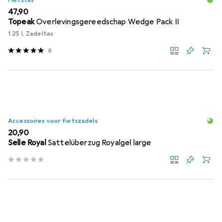
Fietstas
EUR
47,90
Topeak
Overlevingsgereedschap Wedge Pack II
1.25 l, Zadeltas
6
Accessoires voor fietszadels
EUR
20,90
Selle Royal
Sattelüberzug Royalgel large