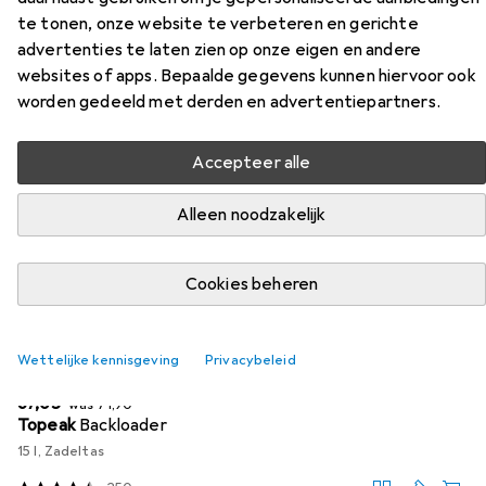
Vind passende accessoires voor de Brooks England
te tonen, onze website te verbeteren en gerichte
Cambium C17 uit de categorieën Fietstas en Accessoires
advertenties te laten zien op onze eigen en andere
voor fietszadels.
websites of apps. Bepaalde gegevens kunnen hiervoor ook
worden gedeeld met derden en advertentiepartners.
Populair
Fietstas
Accessoires Voor Fietszadels
Brook
Accepteer alle
Relevantie
Alleen noodzakelijk
Productlijst
Cookies beheren
−7%
Wettelijke kennisgeving
Privacybeleid
Fietstas
EUR
EUR
67,05
was
71,90
Topeak
Backloader
15 l, Zadeltas