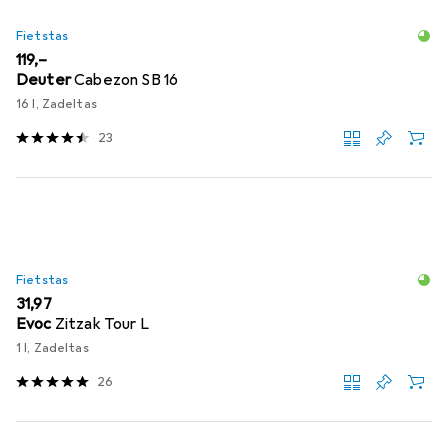
Fietstas
EUR
119,–
Deuter
Cabezon SB 16
16 l, Zadeltas
23
Fietstas
EUR
31,97
Evoc
Zitzak Tour L
1 l, Zadeltas
26