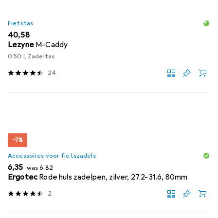
Fietstas
EUR
40,58
Lezyne
M-Caddy
0.50 l, Zadeltas
24
−7%
Accessoires voor fietszadels
EUR
EUR
6,35
was
6,82
Ergotec
Rode huls zadelpen, zilver, 27.2-31.6, 80mm
2