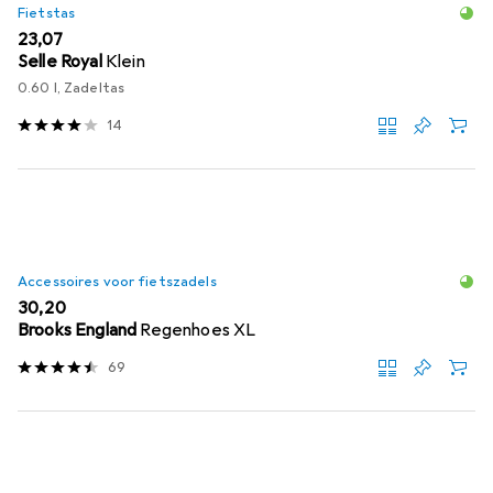
Fietstas
EUR
23,07
Selle Royal
Klein
0.60 l, Zadeltas
14
Accessoires voor fietszadels
EUR
30,20
Brooks England
Regenhoes XL
69