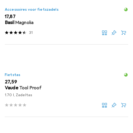
Accessoires voor fietszadels
EUR
17,87
Basil
Magnolia
31
Fietstas
EUR
27,59
Vaude
Tool Proof
1.70 l, Zadeltas