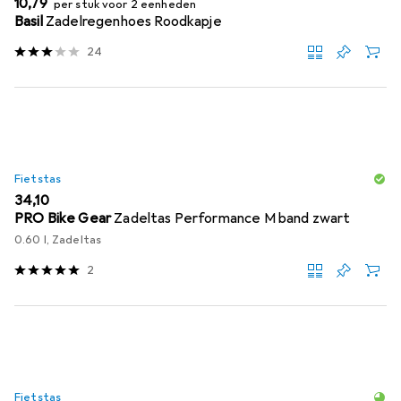
EUR
10,79
per stuk voor 2 eenheden
Basil
Zadelregenhoes Roodkapje
24
Fietstas
EUR
34,10
PRO Bike Gear
Zadeltas Performance M band zwart
0.60 l, Zadeltas
2
Fietstas