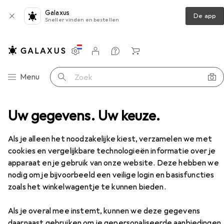
Galaxus
De app
Sneller vinden en bestellen
Instellingen
Klantenaccount
Produktvergelijking
Verlanglijstje
Winkelmandje
Categorie navigatie
Menu
Zoek op
oires
Uw gegevens. Uw keuze.
Fietszadel
Brooks England Cambium C17
Accessoires
EUR
177,89
Als je alleen het noodzakelijke kiest, verzamelen we met
Brooks England
Cambium C17
cookies en vergelijkbare technologieën informatie over je
apparaat en je gebruik van onze website. Deze hebben we
nodig om je bijvoorbeeld een veilige login en basisfuncties
zoals het winkelwagentje te kunnen bieden.
Accessoires voor Brooks England
Cambium C17
Als je overal mee instemt, kunnen we deze gegevens
daarnaast gebruiken om je gepersonaliseerde aanbiedingen