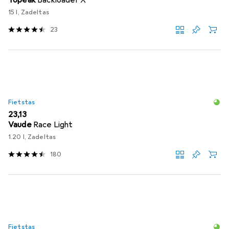
Topeak
Backloader X
15 l, Zadeltas
23
Fietstas
EUR
23,13
Vaude
Race Light
1.20 l, Zadeltas
180
Fietstas