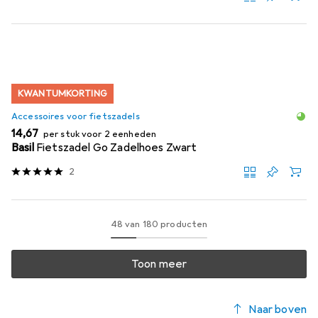
KWANTUMKORTING
Accessoires voor fietszadels
EUR
14,67
per stuk voor 2 eenheden
Basil
Fietszadel Go Zadelhoes Zwart
2
48 van 180 producten
Toon meer
Naar boven