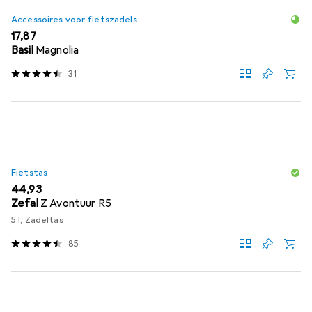
Accessoires voor fietszadels
EUR
17,87
Basil
Magnolia
31
Fietstas
EUR
44,93
Zefal
Z Avontuur R5
5 l, Zadeltas
85