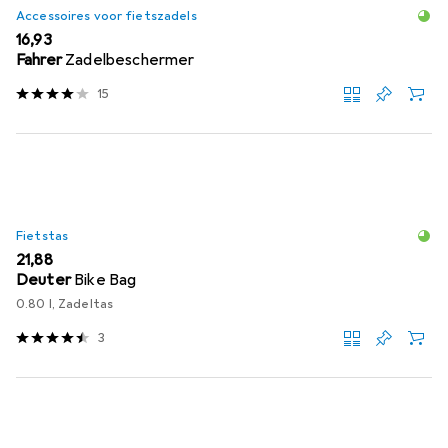
Accessoires voor fietszadels
EUR
16,93
Fahrer
Zadelbeschermer
15
Fietstas
EUR
21,88
Deuter
Bike Bag
0.80 l, Zadeltas
3