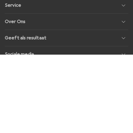
Service
Over Ons
Geeft als resultaat
Sociale media
Banen
Prijzen
Alle prijzen in EUR incl. BTW, plus
transportkosten
voor
bestellingen onder
30,–
Shop Version
master-20260806-0908-31079744427-1
Onze online winkels
digitec.ch
galaxus.ch
galaxus.de
galaxus.at
galaxus.fr
galaxus.it
galaxus.be