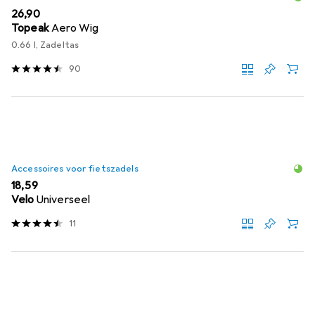
EUR
26,90
Topeak
Aero Wig
0.66 l, Zadeltas
90
Accessoires voor fietszadels
EUR
18,59
Velo
Universeel
11