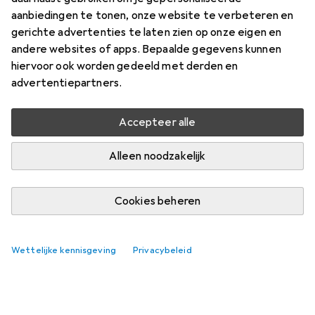
Vind bijpassende accessoires voor de Easy Camp Spirit
aanbiedingen te tonen, onze website te verbeteren en
200 Tent.
gerichte advertenties te laten zien op onze eigen en
andere websites of apps. Bepaalde gegevens kunnen
Relevantie
hiervoor ook worden gedeeld met derden en
Productlijst
advertentiepartners.
Geen producten gevonden
Accepteer alle
Alleen noodzakelijk
Cookies beheren
Wettelijke kennisgeving
Privacybeleid