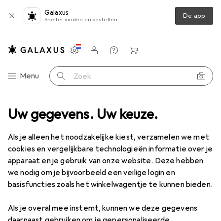
Galaxus
De app
Sneller vinden en bestellen
Instellingen
Klantenaccount
Produktvergelijking
Verlanglijstje
Winkelmandje
Categorie navigatie
Menu
Zoek op
Uw gegevens. Uw keuze.
Camping
Tent
Easy Camp Spirit 200 Tent
Accessoires
Easy Camp
Spirit 200 Tent
Als je alleen het noodzakelijke kiest, verzamelen we met
Tunnel tent, 2.90 kg, 2 personen
cookies en vergelijkbare technologieën informatie over je
apparaat en je gebruik van onze website. Deze hebben
we nodig om je bijvoorbeeld een veilige login en
basisfuncties zoals het winkelwagentje te kunnen bieden.
Accessoires voor Easy Camp
Spirit 200 Tent
Als je overal mee instemt, kunnen we deze gegevens
daarnaast gebruiken om je gepersonaliseerde