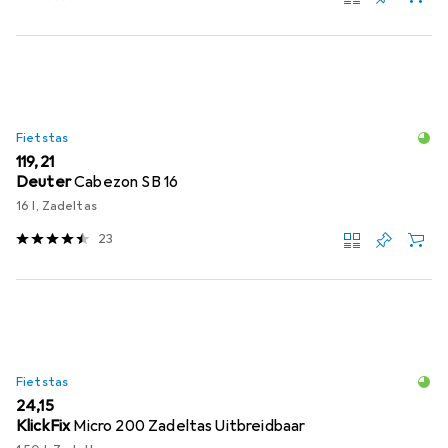
Fietstas
EUR
119,21
Deuter
Cabezon SB 16
16 l, Zadeltas
23
Fietstas
EUR
24,15
KlickFix
Micro 200 Zadeltas Uitbreidbaar