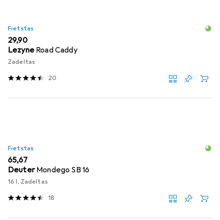
Fietstas
EUR
29,90
Lezyne
Road Caddy
Zadeltas
20
Fietstas
EUR
65,67
Deuter
Mondego SB 16
16 l, Zadeltas
18