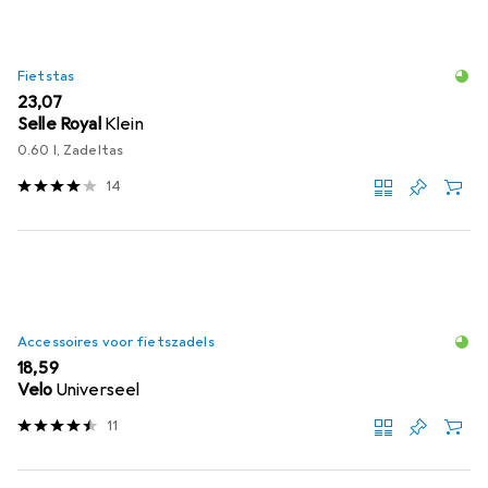
Fietstas
EUR
23,07
Selle Royal
Klein
0.60 l, Zadeltas
14
Accessoires voor fietszadels
EUR
18,59
Velo
Universeel
11