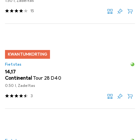
1.50 l, Zadeltas
15
KWANTUMKORTING
Fietstas
EUR
14,17
Continental
Tour 28 D40
0.50 l, Zadeltas
3