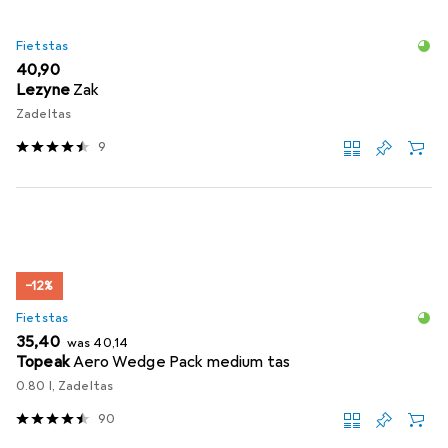
Fietstas
EUR
40,90
Lezyne
Zak
Zadeltas
9
−12%
Fietstas
EUR
EUR
35,40
was
40,14
Topeak
Aero Wedge Pack medium tas
0.80 l, Zadeltas
90