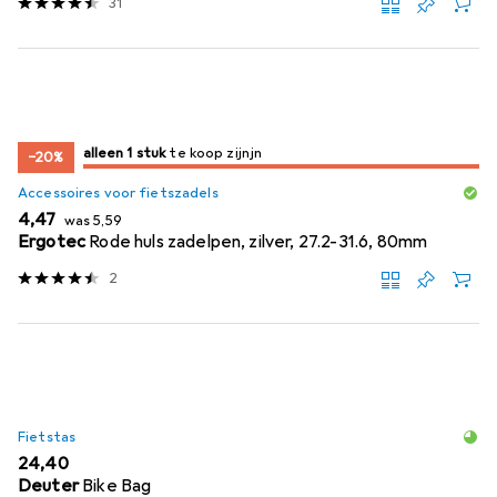
31
slechts 1 item
alleen 1 stuk
te koop zijn
te koop zijn
−20%
Accessoires voor fietszadels
EUR
EUR
4,47
was
5,59
Ergotec
Rode huls zadelpen, zilver, 27.2-31.6, 80mm
2
Fietstas
EUR
24,40
Deuter
Bike Bag