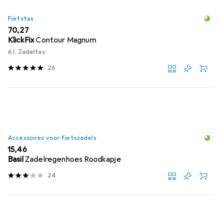
Fietstas
EUR
70,27
KlickFix
Contour Magnum
6 l, Zadeltas
26
Accessoires voor fietszadels
EUR
15,46
Basil
Zadelregenhoes Roodkapje
24