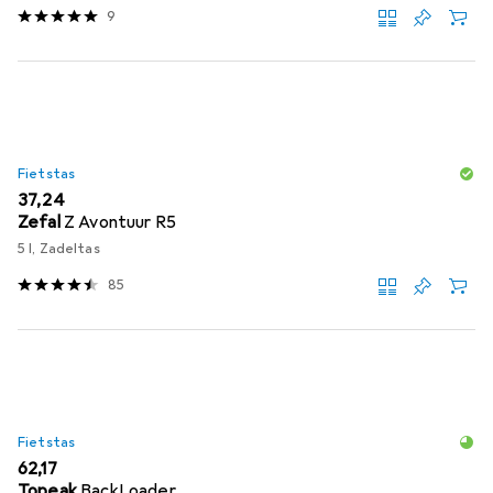
9
Fietstas
EUR
37,24
Zefal
Z Avontuur R5
5 l, Zadeltas
85
Fietstas
EUR
62,17
Topeak
BackLoader