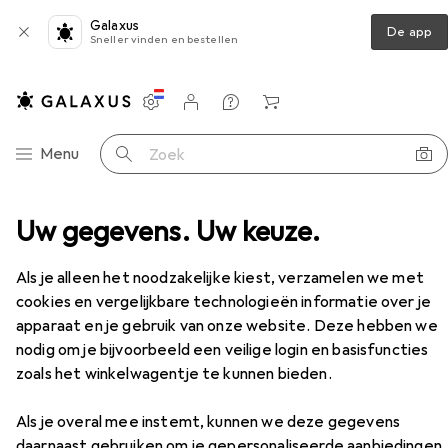
Galaxus
De app
Sneller vinden en bestellen
Instellingen
Klantenaccount
Produktvergelijking
Verlanglijstje
Winkelmandje
Categorie navigatie
Menu
Zoek op
es
Uw gegevens. Uw keuze.
Fietszadel
Ergon ST Core Evo Dames Zadel
Accessoires
Als je alleen het noodzakelijke kiest, verzamelen we met
EUR
139,–
cookies en vergelijkbare technologieën informatie over je
Ergon
ST Core Evo Dames Zadel
apparaat en je gebruik van onze website. Deze hebben we
nodig om je bijvoorbeeld een veilige login en basisfuncties
zoals het winkelwagentje te kunnen bieden.
Accessoires voor Ergon ST Core
Als je overal mee instemt, kunnen we deze gegevens
daarnaast gebruiken om je gepersonaliseerde aanbiedingen