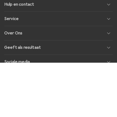
Hulp en contact
Service
Over Ons
Geeft als resultaat
Sociale media
Banen
Prijzen
Alle prijzen in EUR incl. BTW, plus
transportkosten
voor
bestellingen onder
30,–
Shop Version
master-20260807-2039-31207921115-1