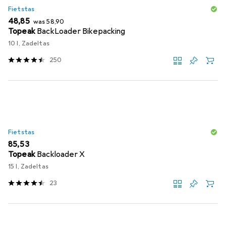
Fietstas
EUR
EUR
48,85
was
58,90
Topeak
BackLoader Bikepacking
10 l, Zadeltas
250
Fietstas
EUR
85,53
Topeak
Backloader X
15 l, Zadeltas
23