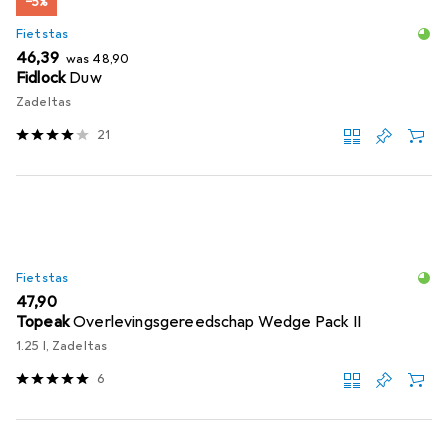
−5%
Fietstas
EUR
EUR
46,39
was
48,90
Fidlock
Duw
Zadeltas
21
Fietstas
EUR
47,90
Topeak
Overlevingsgereedschap Wedge Pack II
1.25 l, Zadeltas
6