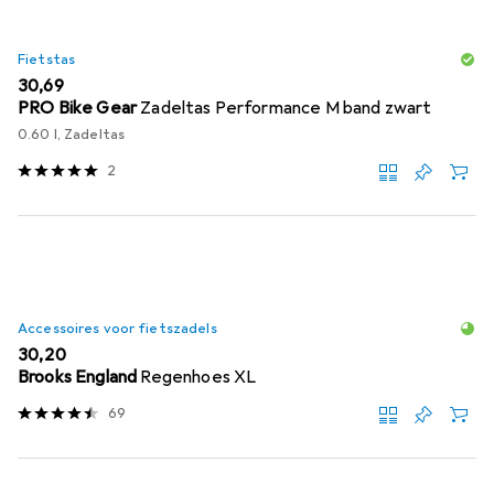
Fietstas
EUR
30,69
PRO Bike Gear
Zadeltas Performance M band zwart
0.60 l, Zadeltas
2
Accessoires voor fietszadels
EUR
30,20
Brooks England
Regenhoes XL
69