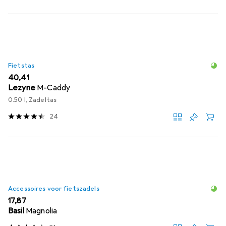
Fietstas
EUR
40,41
Lezyne
M-Caddy
0.50 l, Zadeltas
24
Accessoires voor fietszadels
EUR
17,87
Basil
Magnolia