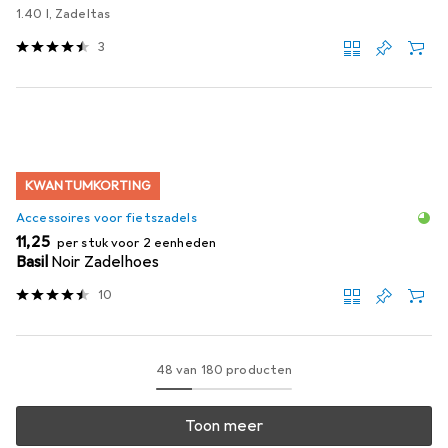
1.40 l, Zadeltas
3
KWANTUMKORTING
Accessoires voor fietszadels
EUR
11,25
per stuk voor 2 eenheden
Basil
Noir Zadelhoes
10
48 van 180 producten
Toon meer