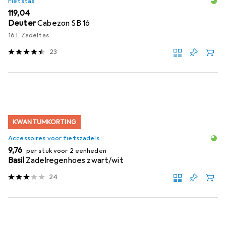
Fietstas
EUR
119,04
Deuter
Cabezon SB 16
16 l, Zadeltas
23
KWANTUMKORTING
Accessoires voor fietszadels
EUR
9,76
per stuk voor 2 eenheden
Basil
Zadelregenhoes zwart/wit
24