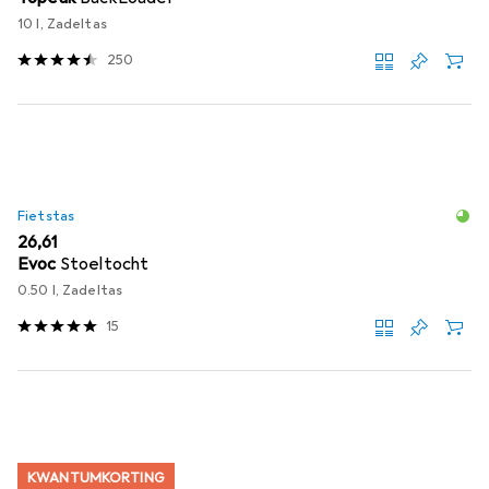
10 l, Zadeltas
250
Fietstas
EUR
26,61
Evoc
Stoeltocht
0.50 l, Zadeltas
15
KWANTUMKORTING