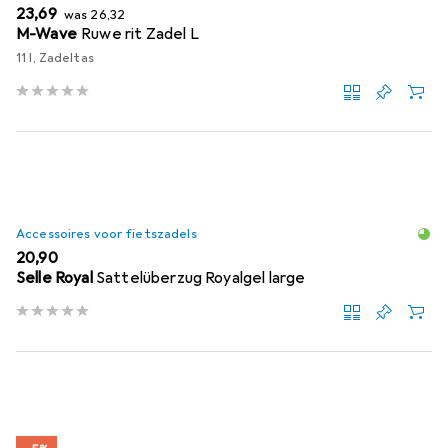
EUR
EUR
23,69
was
26,32
M-Wave
Ruwe rit Zadel L
11 l, Zadeltas
Accessoires voor fietszadels
EUR
20,90
Selle Royal
Sattelüberzug Royalgel large