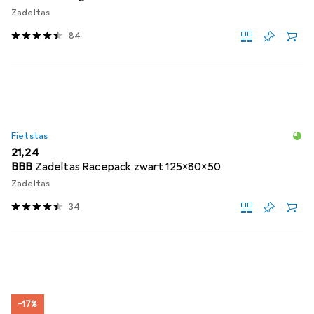
Zadeltas
84
Fietstas
EUR
21,24
BBB
Zadeltas Racepack zwart 125x80x50
Zadeltas
34
−17%