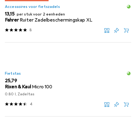
Accessoires voor fietszadels
EUR
13,15
per stuk voor 2 eenheden
Fahrer
Ruiter Zadelbeschermingskap XL
8
Fietstas
EUR
25,79
Rixen & Kaul
Micro 100
0.80 l, Zadeltas
4