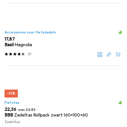
Accessoires voor fietszadels
EUR
17,87
Basil
Magnolia
31
−17%
Fietstas
EUR
EUR
22,36
was
26,83
BBB
Zadeltas Rollpack zwart 160x100x60
Zadeltas