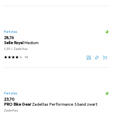
Fietstas
EUR
28,76
Selle Royal
Medium
1.20 l, Zadeltas
14
Fietstas
EUR
23,70
PRO Bike Gear
Zadeltas Performance S band zwart
Zadeltas