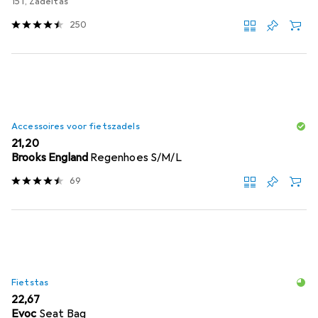
15 l, Zadeltas
250
Accessoires voor fietszadels
EUR
21,20
Brooks England
Regenhoes S/M/L
69
Fietstas
EUR
22,67
Evoc
Seat Bag