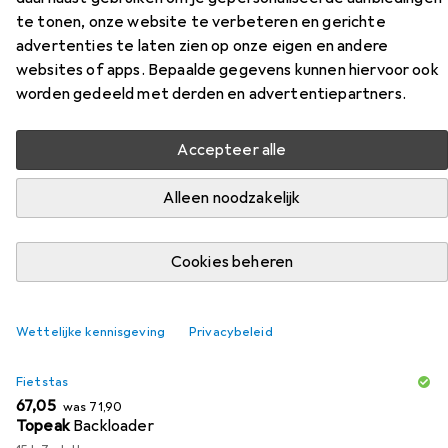
Evo Dames Zadel
te tonen, onze website te verbeteren en gerichte
advertenties te laten zien op onze eigen en andere
Vind passende accessoires voor de Ergon ST Core Evo
websites of apps. Bepaalde gegevens kunnen hiervoor ook
Dames Zadel uit de categorieën Fietstas en Accessoires
worden gedeeld met derden en advertentiepartners.
voor fietszadels.
Accepteer alle
Populair
Fietstas
Accessoires Voor Fietszadels
Alleen noodzakelijk
Relevantie
Cookies beheren
Productlijst
Wettelijke kennisgeving
Privacybeleid
−7%
Fietstas
EUR
EUR
67,05
was
71,90
Topeak
Backloader