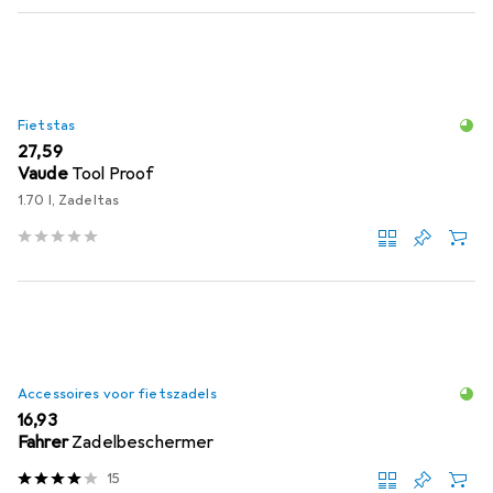
Fietstas
EUR
27,59
Vaude
Tool Proof
1.70 l, Zadeltas
Accessoires voor fietszadels
EUR
16,93
Fahrer
Zadelbeschermer
15