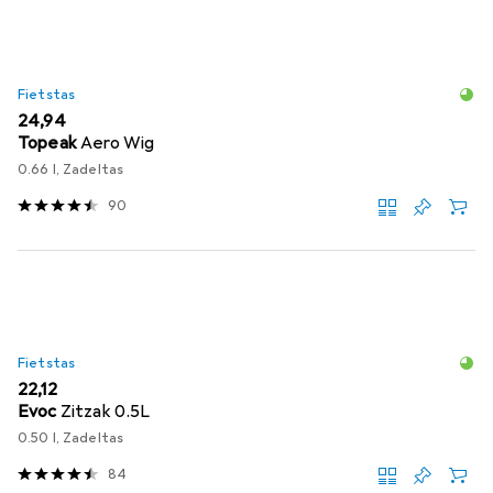
Fietstas
EUR
24,94
Topeak
Aero Wig
0.66 l, Zadeltas
90
Fietstas
EUR
22,12
Evoc
Zitzak 0.5L
0.50 l, Zadeltas
84