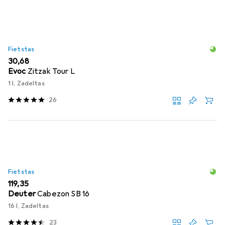
Fietstas
EUR
30,68
Evoc
Zitzak Tour L
1 l, Zadeltas
26
Fietstas
EUR
119,35
Deuter
Cabezon SB 16
16 l, Zadeltas
23