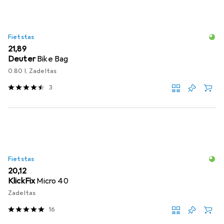
Fietstas
EUR
21,89
Deuter
Bike Bag
0.80 l, Zadeltas
3
Fietstas
EUR
20,12
KlickFix
Micro 40
Zadeltas
16