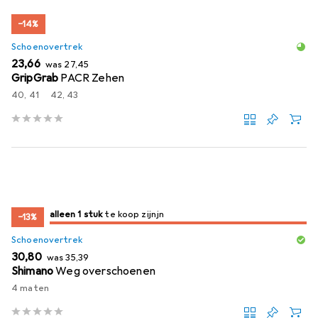
−14%
Schoenovertrek
EUR
EUR
23,66
was
27,45
GripGrab
PACR Zehen
40, 41
42, 43
slechts 1 item
alleen 1 stuk
te koop zijn
te koop zijn
−13%
Schoenovertrek
EUR
EUR
30,80
was
35,39
Shimano
Weg overschoenen
4 maten