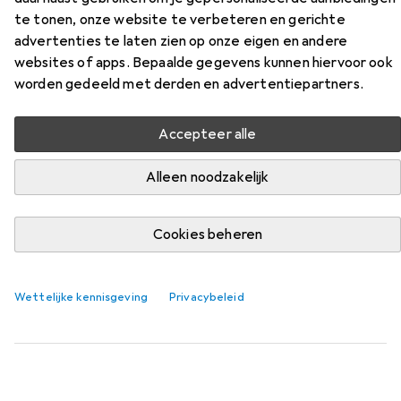
te tonen, onze website te verbeteren en gerichte
Vind bijpassende accessoires voor de Giro Stylus uit de
advertenties te laten zien op onze eigen en andere
categorie Schoenovertrek.
websites of apps. Bepaalde gegevens kunnen hiervoor ook
worden gedeeld met derden en advertentiepartners.
Relevantie
Productlijst
Accepteer alle
Alleen noodzakelijk
Schoenovertrek
EUR
65,84
Cookies beheren
GripGrab
Flandrien waterdichte gebreide overschoenen
voor op de weg
42, 43, 44
Wettelijke kennisgeving
Privacybeleid