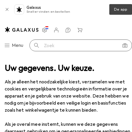
Galaxus
De app
Sneller vinden en bestellen
Instellingen
Klantenaccount
Produktvergelijking
Verlanglijstje
Winkelmandje
Categorie navigatie
Menu
Zoek op
enen + accessoires
Uw gegevens. Uw keuze.
Fietsschoenen
Giro Stylus
Accessoires
Als je alleen het noodzakelijke kiest, verzamelen we met
EUR
119,–
cookies en vergelijkbare technologieën informatie over je
Giro
Stylus
apparaat en je gebruik van onze website. Deze hebben we
5 maten
nodig om je bijvoorbeeld een veilige login en basisfuncties
zoals het winkelwagentje te kunnen bieden.
Als je overal mee instemt, kunnen we deze gegevens
Accessoires voor Giro Stylus
daarnaast gebruiken om je gepersonaliseerde aanbiedingen