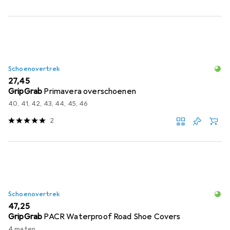
Schoenovertrek
EUR
27,45
GripGrab
Primavera overschoenen
40, 41, 42, 43, 44, 45, 46
2
Schoenovertrek
EUR
47,25
GripGrab
PACR Waterproof Road Shoe Covers
4 maten