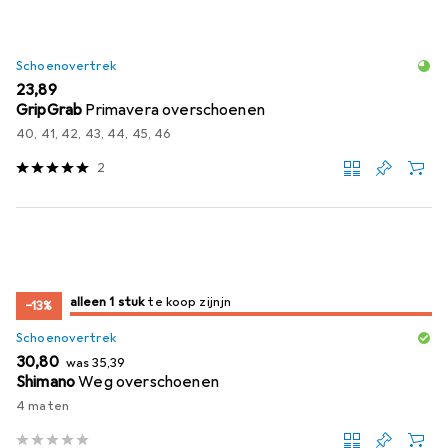
Schoenovertrek
EUR
23,89
GripGrab
Primavera overschoenen
40, 41, 42, 43, 44, 45, 46
2
slechts 1 item
alleen 1 stuk
te koop zijn
te koop zijn
−13%
Schoenovertrek
EUR
EUR
30,80
was
35,39
Shimano
Weg overschoenen
4 maten