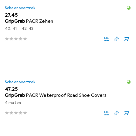
Schoenovertrek
EUR
27,45
GripGrab
PACR Zehen
40, 41
42, 43
Schoenovertrek
EUR
47,25
GripGrab
PACR Waterproof Road Shoe Covers
4 maten