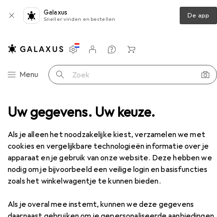
Galaxus
De app
Sneller vinden en bestellen
Instellingen
Klantenaccount
Produktvergelijking
Verlanglijstje
Winkelmandje
Categorie navigatie
Menu
Zoek op
accessoires
Uw gegevens. Uw keuze.
Fietsschoenen
Northwave Kern 2
Accessoires
EUR
89,47
Als je alleen het noodzakelijke kiest, verzamelen we met
Northwave
Kern 2
cookies en vergelijkbare technologieën informatie over je
42
apparaat en je gebruik van onze website. Deze hebben we
nodig om je bijvoorbeeld een veilige login en basisfuncties
zoals het winkelwagentje te kunnen bieden.
Accessoires voor Northwave
Kern 2
Als je overal mee instemt, kunnen we deze gegevens
daarnaast gebruiken om je gepersonaliseerde aanbiedingen