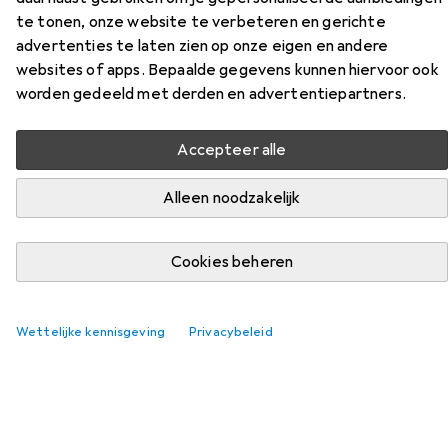
te tonen, onze website te verbeteren en gerichte
Vind bijpassende accessoires voor de Northwave Kern 2
advertenties te laten zien op onze eigen en andere
uit de categorie Schoenovertrek.
websites of apps. Bepaalde gegevens kunnen hiervoor ook
Relevantie
worden gedeeld met derden en advertentiepartners.
Productlijst
Accepteer alle
Alleen noodzakelijk
Schoenovertrek
EUR
65,84
GripGrab
Flandrien waterdichte gebreide overschoenen
Cookies beheren
voor op de weg
42, 43, 44
Wettelijke kennisgeving
Privacybeleid