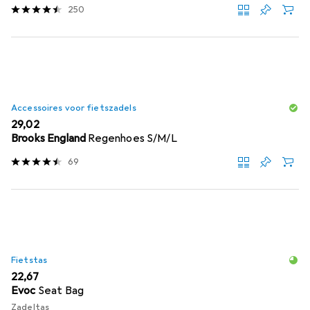
250
Accessoires voor fietszadels
EUR
29,02
Brooks England
Regenhoes S/M/L
69
Fietstas
EUR
22,67
Evoc
Seat Bag
Zadeltas