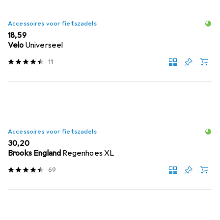
Accessoires voor fietszadels
EUR
18,59
Velo
Universeel
11
Accessoires voor fietszadels
EUR
30,20
Brooks England
Regenhoes XL
69