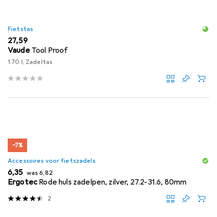
Fietstas
EUR
27,59
Vaude
Tool Proof
1.70 l, Zadeltas
−7%
Accessoires voor fietszadels
EUR
EUR
6,35
was
6,82
Ergotec
Rode huls zadelpen, zilver, 27.2-31.6, 80mm
2