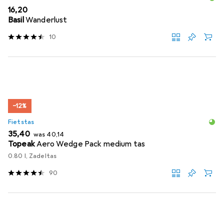
EUR
16,20
Basil
Wanderlust
10
−12%
Fietstas
EUR
EUR
35,40
was
40,14
Topeak
Aero Wedge Pack medium tas
0.80 l, Zadeltas
90