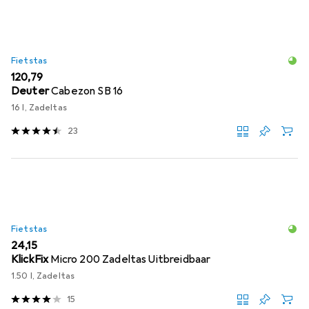
Fietstas
EUR
120,79
Deuter
Cabezon SB 16
16 l, Zadeltas
23
Fietstas
EUR
24,15
KlickFix
Micro 200 Zadeltas Uitbreidbaar
1.50 l, Zadeltas
15