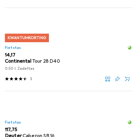
KWANTUMKORTING
Fietstas
EUR
14,17
Continental
Tour 28 D40
0.50 l, Zadeltas
3
Fietstas
EUR
117,75
Deuter
Cabezon SB 16