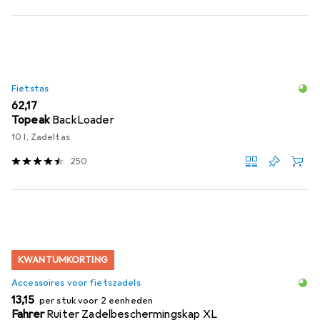
Fietstas
EUR
62,17
Topeak
BackLoader
10 l, Zadeltas
250
KWANTUMKORTING
Accessoires voor fietszadels
EUR
13,15
per stuk voor 2 eenheden
Fahrer
Ruiter Zadelbeschermingskap XL