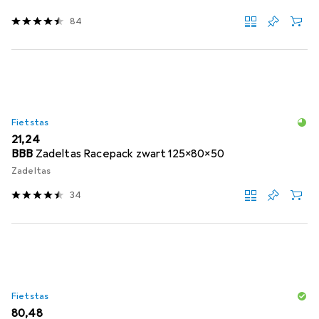
84
Fietstas
EUR
21,24
BBB
Zadeltas Racepack zwart 125x80x50
Zadeltas
34
Fietstas
EUR
80,48