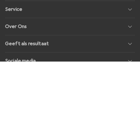
Service
Over Ons
Geeft als resultaat
Sociale media
Banen
Prijzen
Alle prijzen in EUR incl. BTW, plus
transportkosten
voor
bestellingen onder
30,–
Shop Version
master-20260806-1707-31113322752-1
Onze online winkels
digitec.ch
galaxus.ch
galaxus.de
galaxus.at
galaxus.fr