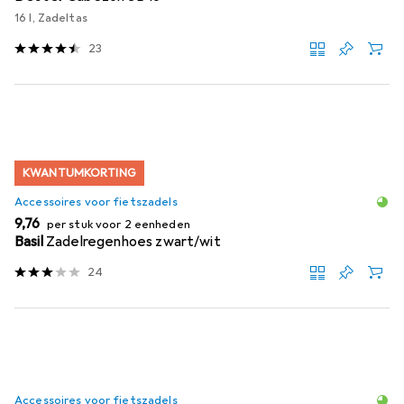
16 l, Zadeltas
23
KWANTUMKORTING
Accessoires voor fietszadels
EUR
9,76
per stuk voor 2 eenheden
Basil
Zadelregenhoes zwart/wit
24
Accessoires voor fietszadels