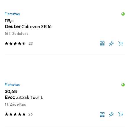
Fietstas
EUR
119,–
Deuter
Cabezon SB 16
16 l, Zadeltas
23
Fietstas
EUR
30,68
Evoc
Zitzak Tour L
1 l, Zadeltas
26