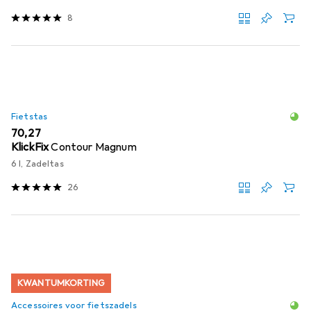
8
Fietstas
EUR
70,27
KlickFix
Contour Magnum
6 l, Zadeltas
26
KWANTUMKORTING
Accessoires voor fietszadels