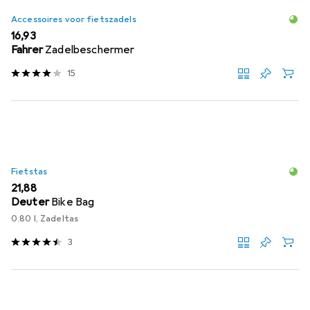
Accessoires voor fietszadels
EUR
16,93
Fahrer
Zadelbeschermer
15
Fietstas
EUR
21,88
Deuter
Bike Bag
0.80 l, Zadeltas
3