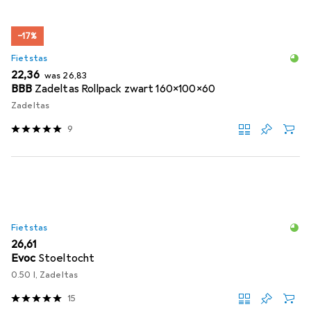
−17%
Fietstas
EUR
EUR
22,36
was
26,83
BBB
Zadeltas Rollpack zwart 160x100x60
Zadeltas
9
Fietstas
EUR
26,61
Evoc
Stoeltocht
0.50 l, Zadeltas
15