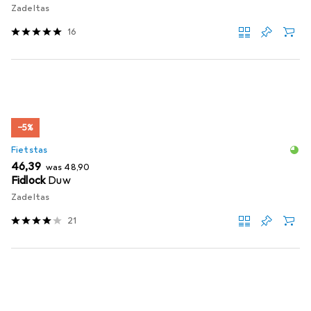
Zadeltas
16
−5%
Fietstas
EUR
EUR
46,39
was
48,90
Fidlock
Duw
Zadeltas
21