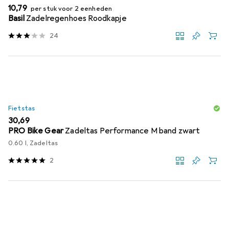
EUR
10,79
per stuk voor 2 eenheden
Basil
Zadelregenhoes Roodkapje
24
Fietstas
EUR
30,69
PRO Bike Gear
Zadeltas Performance M band zwart
0.60 l, Zadeltas
2