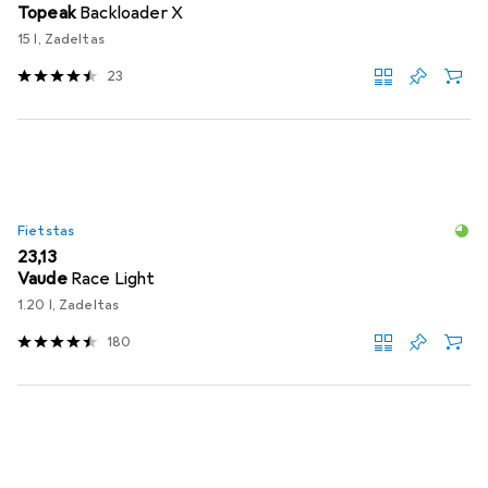
Topeak
Backloader X
15 l, Zadeltas
23
Fietstas
EUR
23,13
Vaude
Race Light
1.20 l, Zadeltas
180