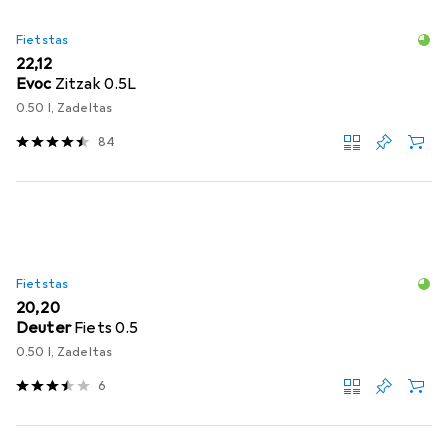
Fietstas
EUR
22,12
Evoc
Zitzak 0.5L
0.50 l, Zadeltas
84
Fietstas
EUR
20,20
Deuter
Fiets 0.5
0.50 l, Zadeltas
6