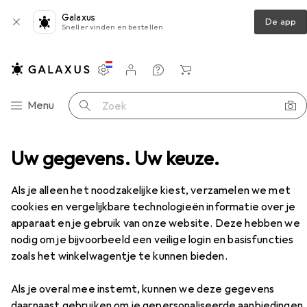
Galaxus
De app
Sneller vinden en bestellen
Instellingen
Klantenaccount
Produktvergelijking
Verlanglijstje
Winkelmandje
Categorie navigatie
Menu
Zoek op
s
Uw gegevens. Uw keuze.
Fietszadel
PRO Bike Gear Griffioen Team AF
Accessoires
EUR
207,79
Als je alleen het noodzakelijke kiest, verzamelen we met
PRO Bike Gear
Griffioen Team AF
cookies en vergelijkbare technologieën informatie over je
apparaat en je gebruik van onze website. Deze hebben we
nodig om je bijvoorbeeld een veilige login en basisfuncties
zoals het winkelwagentje te kunnen bieden.
Accessoires voor PRO Bike Gear
Als je overal mee instemt, kunnen we deze gegevens
Griffioen Team AF
daarnaast gebruiken om je gepersonaliseerde aanbiedingen