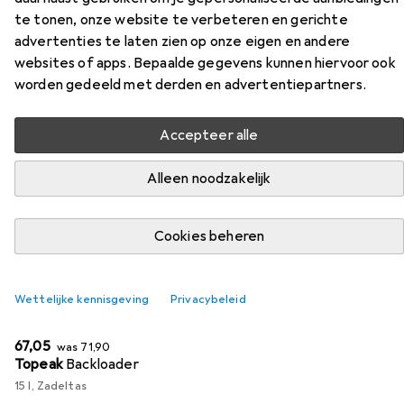
te tonen, onze website te verbeteren en gerichte
Vind passende accessoires voor de PRO Bike Gear
advertenties te laten zien op onze eigen en andere
Griffioen Team AF uit de categorieën Fietstas en
websites of apps. Bepaalde gegevens kunnen hiervoor ook
Accessoires voor fietszadels.
worden gedeeld met derden en advertentiepartners.
Populair
Fietstas
Accessoires Voor Fietszadels
PRO B
Accepteer alle
Alleen noodzakelijk
Relevantie
Productlijst
Cookies beheren
−7%
Wettelijke kennisgeving
Privacybeleid
Fietstas
EUR
EUR
67,05
was
71,90
Topeak
Backloader
15 l, Zadeltas