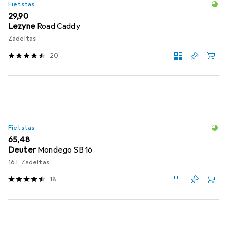
Fietstas
EUR
29,90
Lezyne
Road Caddy
Zadeltas
20
Fietstas
EUR
65,48
Deuter
Mondego SB 16
16 l, Zadeltas
18