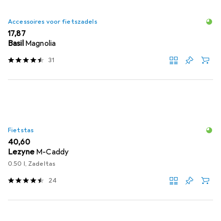
Accessoires voor fietszadels
EUR
17,87
Basil
Magnolia
31
Fietstas
EUR
40,60
Lezyne
M-Caddy
0.50 l, Zadeltas
24