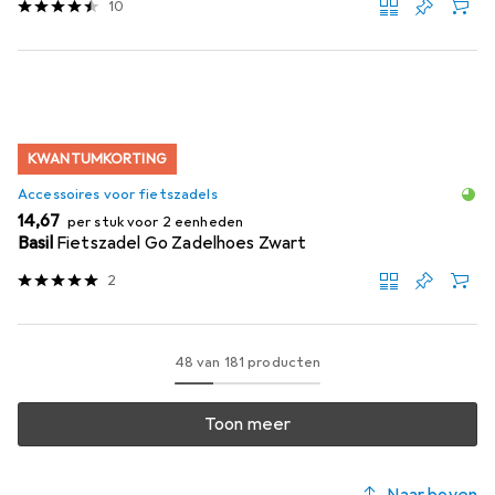
10
KWANTUMKORTING
Accessoires voor fietszadels
EUR
14,67
per stuk voor 2 eenheden
Basil
Fietszadel Go Zadelhoes Zwart
2
48 van 181 producten
Toon meer