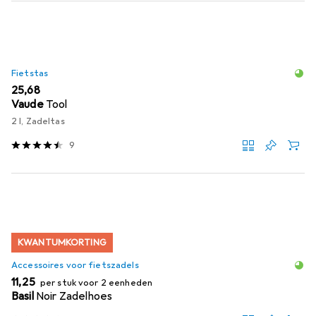
Fietstas
EUR
25,68
Vaude
Tool
2 l, Zadeltas
9
KWANTUMKORTING
Accessoires voor fietszadels
EUR
11,25
per stuk voor 2 eenheden
Basil
Noir Zadelhoes