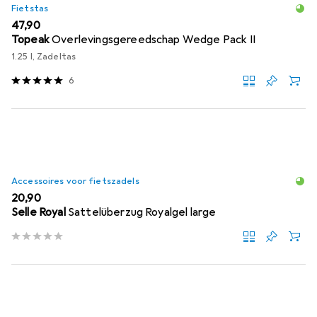
Fietstas
EUR
47,90
Topeak
Overlevingsgereedschap Wedge Pack II
1.25 l, Zadeltas
6
Accessoires voor fietszadels
EUR
20,90
Selle Royal
Sattelüberzug Royalgel large