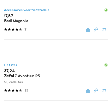
Accessoires voor fietszadels
EUR
17,87
Basil
Magnolia
31
Fietstas
EUR
37,24
Zefal
Z Avontuur R5
5 l, Zadeltas
85