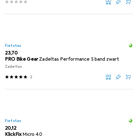
Fietstas
EUR
23,70
PRO Bike Gear
Zadeltas Performance S band zwart
Zadeltas
2
Fietstas
EUR
20,12
KlickFix
Micro 40