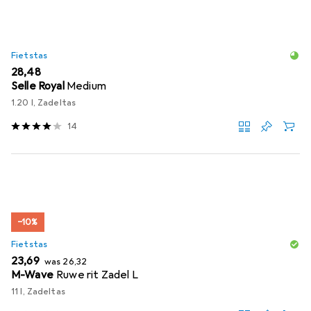
Fietstas
EUR
28,48
Selle Royal
Medium
1.20 l, Zadeltas
14
−10%
Fietstas
EUR
EUR
23,69
was
26,32
M-Wave
Ruwe rit Zadel L
11 l, Zadeltas