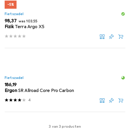
−5%
Fietszadel
EUR
EUR
98,37
was
103,55
Fizik
Terra Argo X5
Fietszadel
EUR
186,19
Ergon
SR Allroad Core Pro Carbon
4
3 van 3 producten