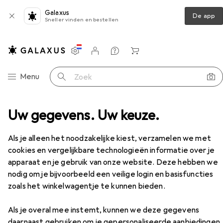
Galaxus
De app
Sneller vinden en bestellen
Instellingen
Klantenaccount
Produktvergelijking
Verlanglijstje
Winkelmandje
Categorie navigatie
Menu
Zoek op
l + Accessoires
Uw gegevens. Uw keuze.
Zadelpen
PRO Bike Gear Vibe
Accessoires
Als je alleen het noodzakelijke kiest, verzamelen we met
EUR
106,01
cookies en vergelijkbare technologieën informatie over je
PRO Bike Gear
Vibe
31.60 mm
apparaat en je gebruik van onze website. Deze hebben we
nodig om je bijvoorbeeld een veilige login en basisfuncties
zoals het winkelwagentje te kunnen bieden.
Accessoires voor PRO Bike Gear
Als je overal mee instemt, kunnen we deze gegevens
daarnaast gebruiken om je gepersonaliseerde aanbiedingen