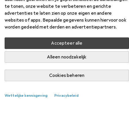
Vibe
te tonen, onze website te verbeteren en gerichte
advertenties te laten zien op onze eigen en andere
Vind bijpassende accessoires voor de PRO Bike Gear Vibe
websites of apps. Bepaalde gegevens kunnen hiervoor ook
uit de categorie Fietszadel.
worden gedeeld met derden en advertentiepartners.
Relevantie
Accepteer alle
Productlijst
Alleen noodzakelijk
Fietszadel
Cookies beheren
EUR
203,14
Selle Italia
SLR Boost Grind Superflow L3/S3
4
Wettelijke kennisgeving
Privacybeleid