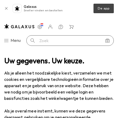
Galaxus
De app
Sneller vinden en bestellen
Instellingen
Klantenaccount
Produktvergelijking
Verlanglijstje
Winkelmandje
Categorie navigatie
Menu
Zoek op
Uw gegevens. Uw keuze.
Als je alleen het noodzakelijke kiest, verzamelen we met
cookies en vergelijkbare technologieën informatie over je
apparaat en je gebruik van onze website. Deze hebben
we nodig om je bijvoorbeeld een veilige login en
basisfuncties zoals het winkelwagentje te kunnen bieden.
Als je overal mee instemt, kunnen we deze gegevens
daarnaast gebruiken om je gepersonaliseerde