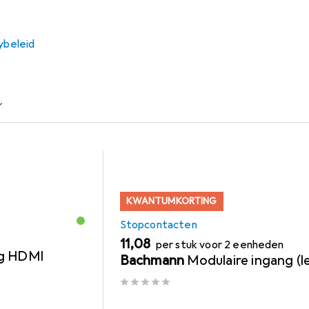
ybeleid
Stopcontacten
Netwerk Accessoires
USB-Kabel
KWANTUMKORTING
Stopcontacten
EUR
11,08
per stuk voor 2 eenheden
ng HDMI
Bachmann
Modulaire ingang (l