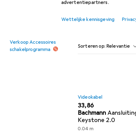
advertentiepartners.
accessoires.
Stopcontacten
Wettelijke kennisgeving
Privac
Populair
Videokabel
Aanbiedingen
Verkoop Accessoires
Sorteren op
:
Relevantie
schakelprogramma
Productlijst
Videokabel
EUR
33,86
Bachmann
Aansluiti
Keystone 2.0
0.04 m