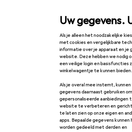
Zoek op
Uw gegevens. 
Als je alleen het noodzakelijke ki
Categorie navigatie
ment
Klussen + Tuin
Elektrische benodigdheden
Scha
Productassortiment
met cookies en vergelijkbare tec
informatie over je apparaat en je 
Klussen + Tuin
website. Deze hebben we nodig om
een veilige login en basisfuncties 
Elektrische
EU
20
winkelwagentje te kunnen bieden
benodigdheden
Ba
Als je overal mee instemt, kunne
Schakelaars +
gegevens daarnaast gebruiken om
stopcontacten
gepersonaliseerde aanbiedingen t
Accessoires
website te verbeteren en gerich
schakelprogramma
Accessoires
te laten zien op onze eigen en an
apps. Bepaalde gegevens kunnen 
Lichtschakelaars +
worden gedeeld met derden en
Stopcontacten
Vind passende accessoire