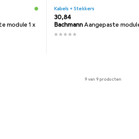
Kabels + Stekkers
EUR
30,84
e module 1 x
Bachmann
Aangepaste modul
9 van 9 producten