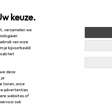
Uw keuze.
est, verzamelen we
kelaars + stopcontacten
Accessoires schakelprogramma
hnologieën
gebruik van onze
 je bijvoorbeeld
zoals het
R
,18
.
chmann
Muurplaat/schakelaarsdeksel
n we deze
 je
e tonen, onze
te advertenties
 voor Bachmann Muurplaat/s
dere websites of
hiervoor ook
s voor de Bachmann Muurplaat/schakelaarsdeksel uit de categ