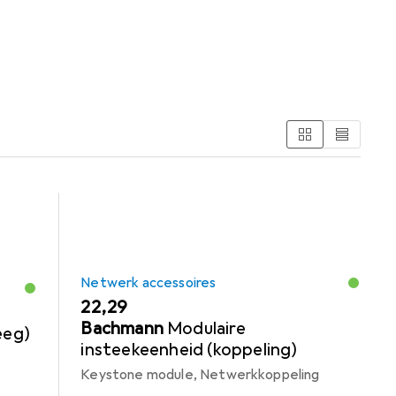
Kabels + Stekkers
Netwerk accessoires
EUR
22,29
Bachmann
Modulaire
eeg)
insteekeenheid (koppeling)
Keystone module, Netwerkkoppeling