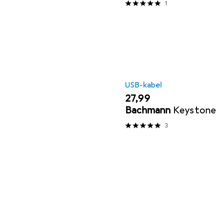
1
USB-kabel
EUR
27,99
Bachmann
Keystone
3