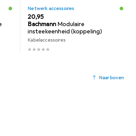
Netwerk accessoires
EUR
20,95
e
Bachmann
Modulaire
insteekeenheid (koppeling)
Kabelaccessoires
Naar boven