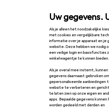
Zoek op
Uw gegevens. 
Als je alleen het noodzakelijke ki
Categorie navigatie
Productassortiment
Klu
Productassortiment
met cookies en vergelijkbare tec
informatie over je apparaat en je 
Klussen + Tuin
website. Deze hebben we nodig om
EU
85
een veilige login en basisfuncties 
Do
Tuingereedschap
winkelwagentje te kunnen bieden
2 m
Bescherming tegen
Als je overal mee instemt, kunne
zon en weer
gegevens daarnaast gebruiken om
Accessoires voor
gepersonaliseerde aanbiedingen t
Accessoires
paviljoens
website te verbeteren en gerich
te laten zien op onze eigen en an
Kussen dozen
apps. Bepaalde gegevens kunnen 
Vind bijpassende accessoir
worden gedeeld met derden en
Luifel
Sorteren op
:
Relevantie