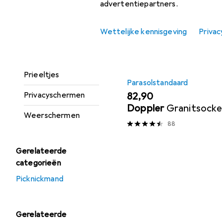
advertentiepartners.
Luifel
Productlijst
Wettelijke kennisgeving
Privac
Parasol
Parasolstandaard
Prieeltjes
Parasolstandaard
EUR
82,90
Privacyschermen
Doppler
Granitsocke
Weerschermen
88
Gerelateerde
categorieën
Picknickmand
Gerelateerde