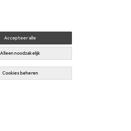
Instellingen
Klantenaccount
Produktvergelijking
Verlanglijstje
Winkelmandje
Inloggen
Accepteer alle
 weer
Parasol
Doppler Sunline Neo
Accessoires
Alleen noodzakelijk
Cookies beheren
ard.