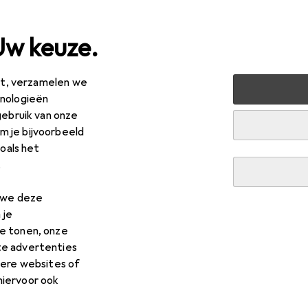
Uw keuze.
est, verzamelen we
ssen + Tuin
Tuingereedschap
Bescherming tegen zon en
hnologieën
gebruik van onze
 je bijvoorbeeld
R
,90
zoals het
ppler
Sunline Neo
.
n we deze
 je
e tonen, onze
 voor Doppler Sunline Neo
te advertenties
dere websites of
hiervoor ook
es voor de Doppler Sunline Neo uit de categorie Parasolstanda