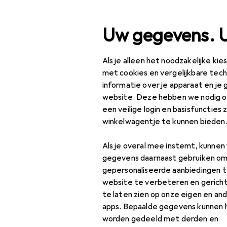
Zoek op
Uw gegevens. 
Als je alleen het noodzakelijke ki
Categorie navigatie
Productassortiment
Kl
Productassortiment
met cookies en vergelijkbare tec
informatie over je apparaat en je 
Klussen + Tuin
website. Deze hebben we nodig om
een veilige login en basisfuncties 
Tuin
EU
66
winkelwagentje te kunnen bieden
Me
Tuinmachines
Opl
Als je overal mee instemt, kunne
Accessoires
gegevens daarnaast gebruiken om
tuinmachines
gepersonaliseerde aanbiedingen t
website te verbeteren en gerich
Bladzuiger +
te laten zien op onze eigen en an
bladblazer
apps. Bepaalde gegevens kunnen 
Accessoires
worden gedeeld met derden en
Gereedschap