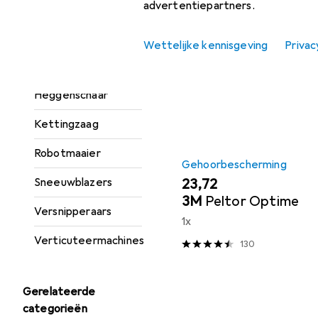
advertentiepartners.
batterijen + laders
Vind passende accessoires
Grasmaaier
Wettelijke kennisgeving
Privac
Sorteren op
:
Relevantie
Grastrimmer
Productlijst
Heggenschaar
Kettingzaag
Robotmaaier
Gehoorbescherming
Sneeuwblazers
EUR
23,72
3M
Peltor Optime
Versnipperaars
1x
Verticuteermachines
130
Gerelateerde
categorieën