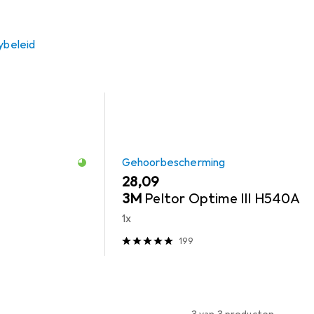
 voor de Metabo RM 36-18 LTX BL 46 Kit uit de categorieën 
ybeleid
Gehoorbescherming
EUR
28,09
3M
Peltor Optime III H540A
1x
199