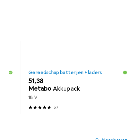
Gehoorbescherming en Gereedschap batterijen + laders.
Gereedschap batterijen + laders
EUR
51,38
Metabo
Akkupack
18 V
57