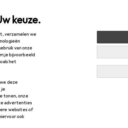
Uw keuze.
est, verzamelen we
ussen + Tuin
Tuin
Tuinmachines
Grasmaaier
Metab
hnologieën
gebruik van onze
 je bijvoorbeeld
zoals het
R
9,92
.
tabo
RM 36-18 LTX BL 46 Kit
aadbare batterij
n we deze
 je
e tonen, onze
te advertenties
dere websites of
hiervoor ook
 voor Metabo RM 36-18 LTX 