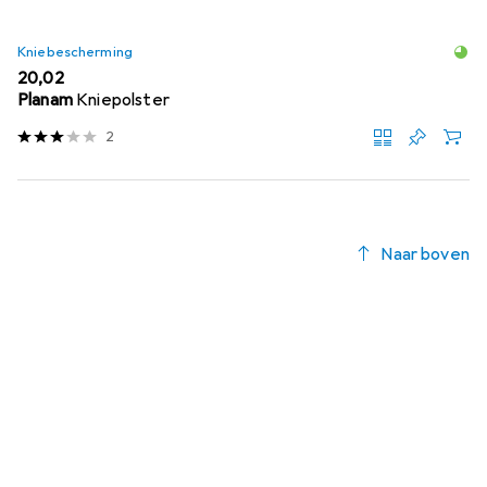
Kniebescherming
EUR
20,02
Planam
Kniepolster
2
Naar boven