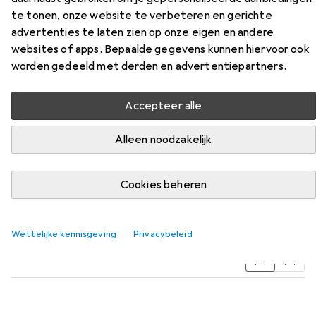
te tonen, onze website te verbeteren en gerichte
advertenties te laten zien op onze eigen en andere
websites of apps. Bepaalde gegevens kunnen hiervoor ook
worden gedeeld met derden en advertentiepartners.
Accepteer alle
Alleen noodzakelijk
Accessoires voor Planam Broek
met hoge zichtbaarheid
Cookies beheren
Vind bijpassende accessoires voor de Planam Broek met
hoge zichtbaarheid uit de categorie Kniebescherming.
Wettelijke kennisgeving
Privacybeleid
Relevantie
Productlijst