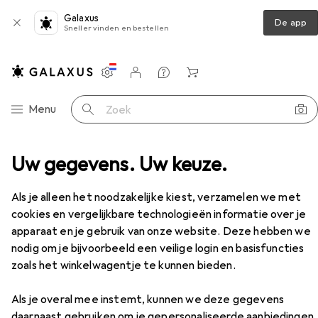
Galaxus
De app
Sneller vinden en bestellen
Instellingen
Klantenaccount
Produktvergelijking
Verlanglijstje
Winkelmandje
Categorie navigatie
Menu
Zoek op
Werkbroek
Uw gegevens. Uw keuze.
Planam Broek met hoge zichtbaarheid
Accessoires
Als je alleen het noodzakelijke kiest, verzamelen we met
cookies en vergelijkbare technologieën informatie over je
apparaat en je gebruik van onze website. Deze hebben we
nodig om je bijvoorbeeld een veilige login en basisfuncties
zoals het winkelwagentje te kunnen bieden.
EUR
69,35
Als je overal mee instemt, kunnen we deze gegevens
Planam
Broek met hoge zichtbaarheid
daarnaast gebruiken om je gepersonaliseerde aanbiedingen
8 maten