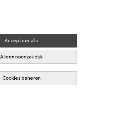
Instellingen
Klantenaccount
Produktvergelijking
Verlanglijstje
Winkelmandje
Inloggen
Accepteer alle
uig gereedschap
Super-Ego Riemtang
Accessoires
Alleen noodzakelijk
Cookies beheren
reedschap.