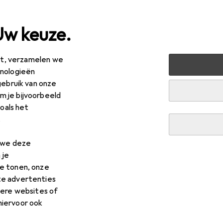
Uw keuze.
est, verzamelen we
n
Machines + Werkplaats
Voertuig werkplaats
Voert
hnologieën
gebruik van onze
R
,55
 je bijvoorbeeld
per-Ego
Riemtang
zoals het
.
 voor Super-Ego Riemtang
n we deze
 je
e tonen, onze
res voor de Super-Ego Riemtang uit de categorie Voertuig ge
te advertenties
dere websites of
hiervoor ook