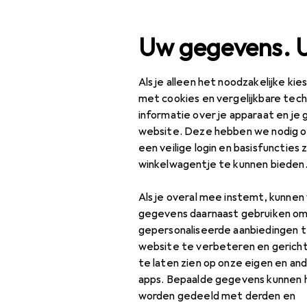
Zoek op
Uw gegevens. 
Als je alleen het noodzakelijke ki
Categorie navigatie
Productassortiment
Klussen + Tui
Productassortiment
met cookies en vergelijkbare tec
informatie over je apparaat en je 
EU
74
Klussen + Tuin
website. Deze hebben we nodig om
Su
een veilige login en basisfuncties 
Machines +
winkelwagentje te kunnen bieden
Werkplaats
Accessoires
Als je overal mee instemt, kunne
Voertuig werkplaats
gegevens daarnaast gebruiken om
Boorddiagnostiek
gepersonaliseerde aanbiedingen t
Vind bijpassende accessoi
website te verbeteren en gerich
Garage-uitrusting
te laten zien op onze eigen en an
Sorteren op
:
Relevantie
apps. Bepaalde gegevens kunnen 
Jacks
Productlijst
worden gedeeld met derden en