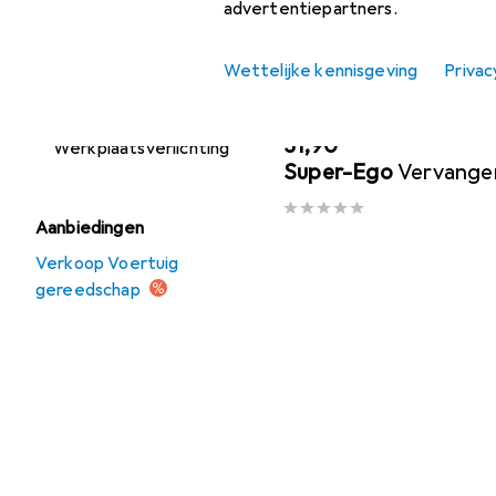
Patroonpistool +
advertentiepartners.
vetspuit
Wettelijke kennisgeving
Privac
Voertuig
gereedschap
Voertuig gereedschap
EUR
31,90
Werkplaatsverlichting
Super-Ego
Vervange
Aanbiedingen
Verkoop Voertuig
gereedschap