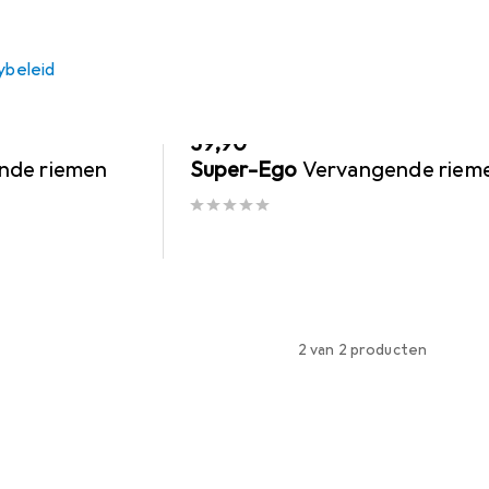
ybeleid
Voertuig gereedschap
EUR
39,90
nde riemen
Super-Ego
Vervangende riem
2 van 2 producten