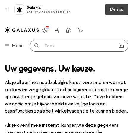
Galaxus
De app
Sneller vinden en bestellen
Instellingen
Klantenaccount
Produktvergelijking
Verlanglijstje
Winkelmandje
Categorie navigatie
Menu
Zoek op
g + Ongediertebestrijding
Uw gegevens. Uw keuze.
Planten Winterbescherming + Tuinvlies
Planten Winterbescherming +
Als je alleen het noodzakelijke kiest, verzamelen we met
Tuinvlies
cookies en vergelijkbare technologieën informatie over je
apparaat en je gebruik van onze website. Deze hebben
we nodig om je bijvoorbeeld een veilige login en
basisfuncties zoals het winkelwagentje te kunnen bieden.
Producten
Forum
Als je overal mee instemt, kunnen we deze gegevens
Discussies in Planten Winterbescherming + Tuinvlies
daarnaast gebruiken om je gepersonaliseerde