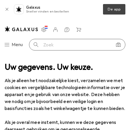
Galaxus
De app
Sneller vinden en bestellen
Instellingen
Klantenaccount
Produktvergelijking
Verlanglijstje
Winkelmandje
Categorie navigatie
Menu
Zoek op
Productassortiment
Uw gegevens. Uw keuze.
Klussen + Tuin
Grill
Grill accessoires
Grill accessoires
Als je alleen het noodzakelijke kiest, verzamelen we met
cookies en vergelijkbare technologieën informatie over je
apparaat en je gebruik van onze website. Deze hebben
Ontdek
Forum
we nodig om je bijvoorbeeld een veilige login en
basisfuncties zoals het winkelwagentje te kunnen bieden.
Discussies in Grill accessoires
Als je overal mee instemt, kunnen we deze gegevens
Begin discussie
daarnaast gebruiken om je gepersonaliseerde