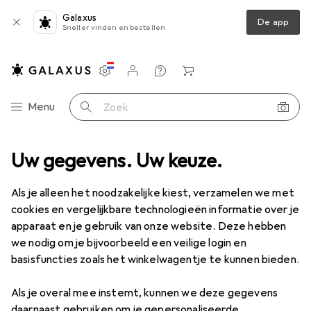
Galaxus
De app
Sneller vinden en bestellen
Instellingen
Klantenaccount
Produktvergelijking
Verlanglijstje
Winkelmandje
Categorie navigatie
Menu
Zoek op
Klussen + Tuin
Uw gegevens. Uw keuze.
Bouwen + Renoveren
Kleur + houtbehandeling
Kleur + houtbehandeling
Als je alleen het noodzakelijke kiest, verzamelen we met
cookies en vergelijkbare technologieën informatie over je
apparaat en je gebruik van onze website. Deze hebben
Ontdek
Forum
we nodig om je bijvoorbeeld een veilige login en
basisfuncties zoals het winkelwagentje te kunnen bieden.
Als je overal mee instemt, kunnen we deze gegevens
daarnaast gebruiken om je gepersonaliseerde