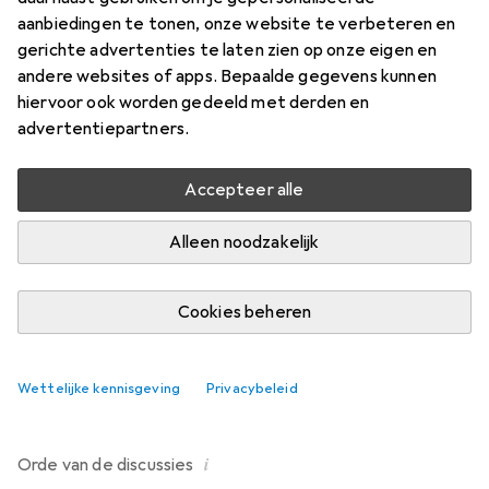
aanbiedingen te tonen, onze website te verbeteren en
1 Discussie voor in Kleur + houtbehandeling
gerichte advertenties te laten zien op onze eigen en
Begin discussie
andere websites of apps. Bepaalde gegevens kunnen
hiervoor ook worden gedeeld met derden en
advertentiepartners.
Recent actief
Accepteer alle
Nonsensical Pony
2 jaren geleden
in
Kleur + houtbehandeling
Voedselveilige houtolie/beits/coatings?
Alleen noodzakelijk
Hallo, Ik heb Galaxus en de websites van Bauhaus en
Hornbach bekeken, maar ik kon niets vinden dat me niet
Cookies beheren
zou afschrikken met de veiligheidsbladen... Zijn er
voedselveilige houtbeitsen/olie verkrijgbaar op Galaxus?
2
Iemand suggesties? Bij voorbaat dank.
Wettelijke kennisgeving
Privacybeleid
i
Orde van de
discussies