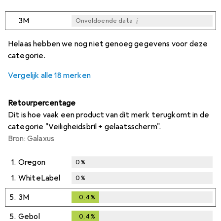
i
3M
Onvoldoende data
i
i
i
i
Onvoldoende data
Onvoldoende data
Onvoldoende data
Onvoldoende data
Helaas hebben we nog niet genoeg gegevens voor deze
categorie.
Vergelijk alle 18 merken
Retourpercentage
Dit is hoe vaak een product van dit merk terugkomt in de
categorie "Veiligheidsbril + gelaatsscherm".
Bron: Galaxus
1.
Oregon
0
%
1.
WhiteLabel
0
%
5.
3M
0,4
%
0,4
%
5.
Gebol
0,4
%
0,4
%