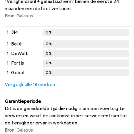
"Veiligheidsbril + gelaatsscherm" binnen de eerste 24
maanden een defect vertoont.
Bron: Galaxus
1.
3M
0
%
1.
Bollé
0
%
1.
DeWalt
0
%
1.
Fortis
0
%
1.
Gebol
0
%
Vergelijk alle 18 merken
Garantieperiode
Dit is de gemiddelde tijd die nodig is om een voertuig te
verwerken vanaf de aankomst in het servicecentrum tot
de terugkeer ervan in werkdagen.
Bron: Galaxus