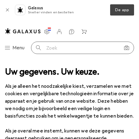
Galaxus
De app
Sneller vinden en bestellen
Instellingen
Klantenaccount
Produktvergelijking
Verlanglijstje
Winkelmandje
Categorie navigatie
Menu
Zoek op
gheidsbril + gelaatsscherm
Uw gegevens. Uw keuze.
3M Peltor geïntegreerde veiligheidsbril
Als je alleen het noodzakelijke kiest, verzamelen we met
cookies en vergelijkbare technologieën informatie over je
1 Afbeelding
apparaat en je gebruik van onze website. Deze hebben
EUR
19,90
we nodig om je bijvoorbeeld een veilige login en
3M
Peltor geïntegreerde
basisfuncties zoals het winkelwagentje te kunnen bieden.
veiligheidsbril
Als je overal mee instemt, kunnen we deze gegevens
daarnaast gebruiken om je gepersonaliseerde