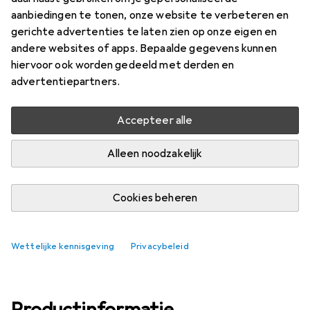
Prijs in EUR inclusief BTW
aanbiedingen te tonen, onze website te verbeteren en
gerichte advertenties te laten zien op onze eigen en
Waarderingscijfers
andere websites of apps. Bepaalde gegevens kunnen
2
hiervoor ook worden gedeeld met derden en
advertentiepartners.
Levering tussen vr, 14-8 en za, 15-8
Accepteer alle
Meer dan 10 stuk op voorraad bij leverancier
Alleen noodzakelijk
In winkelmandje
Vergelijk
In verlanglijstje
Cookies beheren
i
Gratis verzending vanaf 30,–
Wettelijke kennisgeving
Privacybeleid
Productinformatie