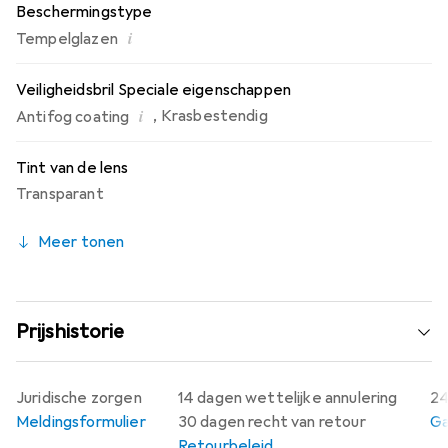
Beschermingstype
i
Tempelglazen
Veiligheidsbril Speciale eigenschappen
i
,
Krasbestendig
Antifog coating
Tint van de lens
Transparant
Meer tonen
Prijshistorie
Juridische zorgen
14 dagen wettelijke annulering
24
Meldingsformulier
30 dagen recht van retour
Ga
Retourbeleid