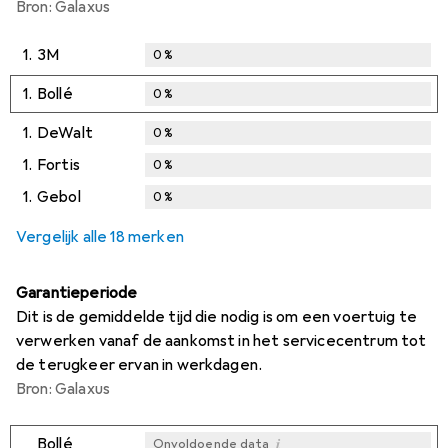
Bron: Galaxus
1.
3M
0
%
1.
Bollé
0
%
1.
DeWalt
0
%
1.
Fortis
0
%
1.
Gebol
0
%
Vergelijk alle 18 merken
Garantieperiode
Dit is de gemiddelde tijd die nodig is om een voertuig te
verwerken vanaf de aankomst in het servicecentrum tot
de terugkeer ervan in werkdagen.
Bron: Galaxus
i
Bollé
Onvoldoende data