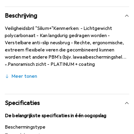
Beschrijving
Veiligheidsbril "Silium+"Kenmerken: - Lichtgewicht
polycarbonaat - Kan langdurig gedragen worden -
Verstelbare anti-slip neusbrug - Rechte, ergonomische,
extreem flexibele veren die gecombineerd kunnen
worden met andere PBM's (bijv. lawaaibeschermingshelm)
- Panoramisch zicht - PLATINUM + coating
Toepassingsgebieden: Geschikt voor alle activiteiten,
Meer tonen
geschikt voor extreem koude of warme temperaturen,
mechanische (F) stralingsrisico's (2) (5) Goedkeuring/norm:
EN 166, EN 170 (helder), EN 172 (getint) Materiaal:
Polycarbonaat lens Kleur montuur: zwart
Specificaties
De belangrijkste specificaties in één oogopslag
Beschermingstype