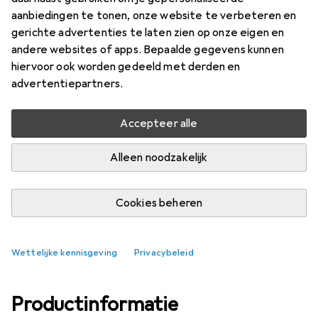
aanbiedingen te tonen, onze website te verbeteren en
Merk
Waarderingscijfers
gerichte advertenties te laten zien op onze eigen en
Meer van Bollé
andere websites of apps. Bepaalde gegevens kunnen
hiervoor ook worden gedeeld met derden en
advertentiepartners.
Levering tussen za, 15-8 en di, 18-8
Meer dan 10 stuk op voorraad bij leverancier
Accepteer alle
In winkelmandje
Alleen noodzakelijk
Vergelijk
In verlanglijstje
Cookies beheren
i
Gratis verzending vanaf 30,–
Wettelijke kennisgeving
Privacybeleid
Productinformatie