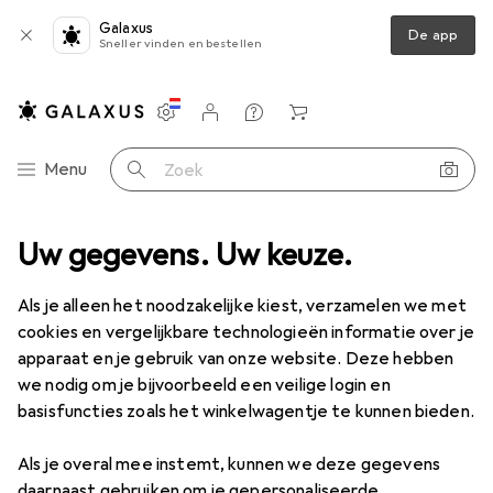
Galaxus
De app
Sneller vinden en bestellen
Instellingen
Klantenaccount
Produktvergelijking
Verlanglijstje
Winkelmandje
Categorie navigatie
Menu
Zoek op
eiligheidsbril + gelaatsscherm
Uw gegevens. Uw keuze.
Bollé Silium Plus Clear veiligheidsbril
Als je alleen het noodzakelijke kiest, verzamelen we met
cookies en vergelijkbare technologieën informatie over je
2 afbeeldingen
apparaat en je gebruik van onze website. Deze hebben
we nodig om je bijvoorbeeld een veilige login en
EUR
18,–
basisfuncties zoals het winkelwagentje te kunnen bieden.
Bollé
Silium Plus Clear veiligheidsbril
Als je overal mee instemt, kunnen we deze gegevens
Prijs in EUR inclusief BTW
daarnaast gebruiken om je gepersonaliseerde