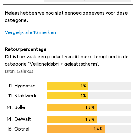
i
i
i
i
Onvoldoende data
Onvoldoende data
Onvoldoende data
Onvoldoende data
Helaas hebben we nog niet genoeg gegevens voor deze
categorie.
Vergelijk alle 18 merken
Retourpercentage
Dit is hoe vaak een product van dit merk terugkomt in de
categorie "Veiligheidsbril + gelaatsscherm".
Bron: Galaxus
11.
Hygostar
1
%
1
%
11.
Stahlwerk
1
%
1
%
14.
Bollé
1,2
%
1,2
%
14.
DeWalt
1,2
%
1,2
%
16.
Optrel
1,4
%
1,4
%