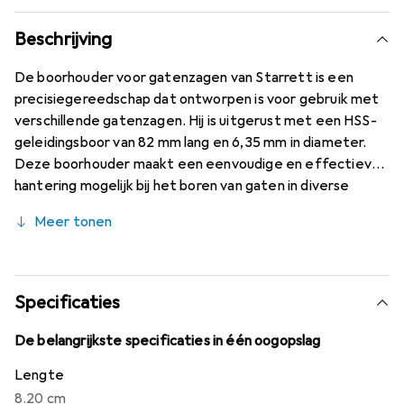
Beschrijving
De boorhouder voor gatenzagen van Starrett is een
precisiegereedschap dat ontworpen is voor gebruik met
verschillende gatenzagen. Hij is uitgerust met een HSS-
geleidingsboor van 82 mm lang en 6,35 mm in diameter.
Deze boorhouder maakt een eenvoudige en effectieve
hantering mogelijk bij het boren van gaten in diverse
materialen. Hij is geschikt voor frezen met een diameter
Meer tonen
van 14 tot 30 mm en biedt betrouwbare prestaties bij
verschillende toepassingen. De robuuste constructie
zorgt voor duurzaamheid en hoge efficiëntie, terwijl de
1/4"-schacht een brede compatibiliteit met gangbare
Specificaties
boormachines garandeert. Het gebruik van hardmetalen
en diamantgecoate gatenzagen vereist speciale
De belangrijkste specificaties in één oogopslag
geleidingsboren voor optimale resultaten.
Lengte
8.20 cm