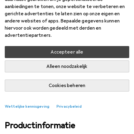
aanbiedingen te tonen, onze website te verbeteren en
Waarderingscijfers
gerichte advertenties te laten zien op onze eigen en
3
andere websites of apps. Bepaalde gegevens kunnen
hiervoor ook worden gedeeld met derden en
advertentiepartners.
Levering tussen vr, 14-8 en za, 15-8
6 stuk op voorraad bij leverancier
Accepteer alle
In winkelmandje
Alleen noodzakelijk
Vergelijk
In verlanglijstje
Cookies beheren
i
Gratis verzending vanaf 30,–
Wettelijke kennisgeving
Privacybeleid
Productinformatie