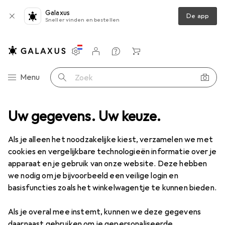
Galaxus
De app
Sneller vinden en bestellen
Instellingen
Klantenaccount
Produktvergelijking
Verlanglijstje
Winkelmandje
Categorie navigatie
Menu
Zoek op
Boren + schroeven
Uw gegevens. Uw keuze.
Gatenzagen
Starrett Gatenzaaghouder
Als je alleen het noodzakelijke kiest, verzamelen we met
cookies en vergelijkbare technologieën informatie over je
1 Afbeelding
apparaat en je gebruik van onze website. Deze hebben
EUR
19,90
we nodig om je bijvoorbeeld een veilige login en
Starrett
Gatenzaaghouder
basisfuncties zoals het winkelwagentje te kunnen bieden.
Als je overal mee instemt, kunnen we deze gegevens
Prijs in EUR inclusief BTW
daarnaast gebruiken om je gepersonaliseerde