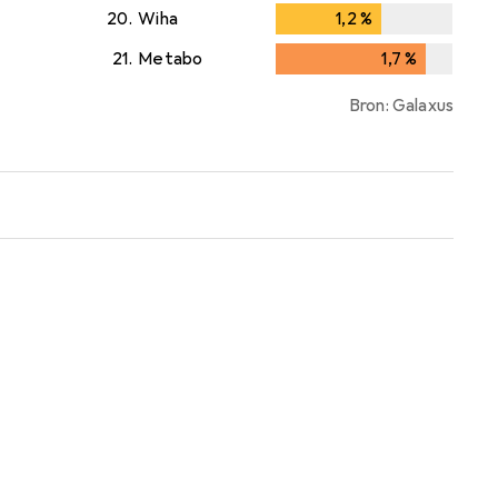
20.
Wiha
1,2
%
1,2
%
21.
Metabo
1,7
%
1,7
%
Bron: Galaxus