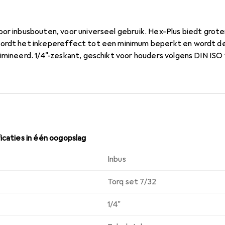
oor inbusbouten, voor universeel gebruik. Hex-Plus biedt grote
wordt het inkepereffect tot een minimum beperkt en wordt de
imineerd. 1/4"-zeskant, geschikt voor houders volgens DIN ISO 
icaties in één oogopslag
Inbus
Torq set 7/32
1/4"