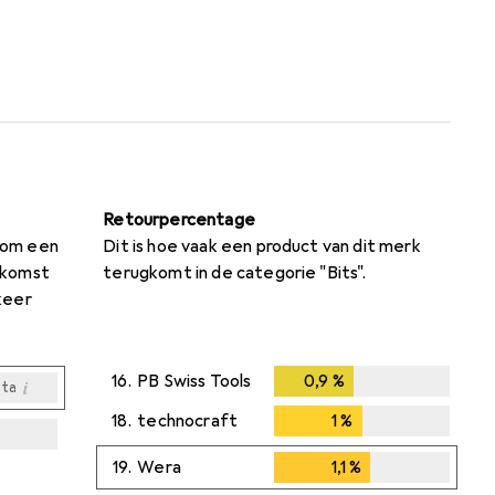
Retourpercentage
s om een
Dit is hoe vaak een product van dit merk
nkomst
terugkomt in de categorie "Bits".
keer
16.
PB Swiss Tools
0,9
%
0,9
%
i
ta
18.
technocraft
1
%
1
%
i
i
i
ta
ta
ta
19.
Wera
1,1
%
1,1
%