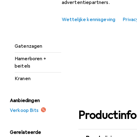
Booraccessoires
advertentiepartners.
Boorbitje
Wettelijke kennisgeving
Privac
Boormachine +
slagboor
Gatenzagen
Hamerboren +
beitels
Kranen
Aanbiedingen
Verkoop Bits
Productinf
Gerelateerde