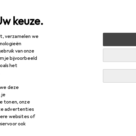
Uw keuze.
est, verzamelen we
ussen + Tuin
Machines + Werkplaats
Elektrowerkzeug
hnologieën
gebruik van onze
 je bijvoorbeeld
zoals het
.
n we deze
 je
e tonen, onze
te advertenties
dere websites of
hiervoor ook