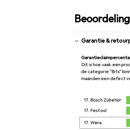
Beoordelin
Garantie & retour
Garantieclaimpercent
Dit is hoe vaak een pro
de categorie "Bits" bi
maanden een defect v
17.
Bosch Zubehör
0,2
%
17.
Festool
0,2
%
17.
Wera