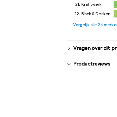
0,2
%
21.
Kraftwerk
0,3
22.
Black & Decker
0
Vergelijk alle 24 merke
Vragen over dit p
Productreviews