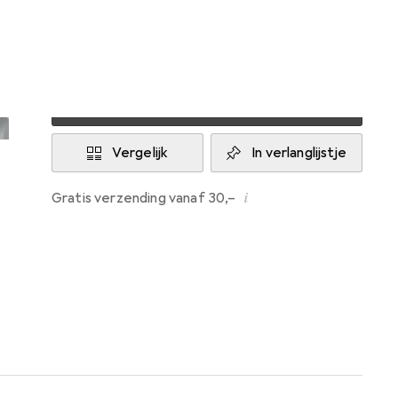
Levering tussen do, 13-8 en di, 18-8
Slechts 4 stuk op voorraad bij leverancier
In winkelmandje
Vergelijk
In verlanglijstje
i
Gratis verzending vanaf 30,–