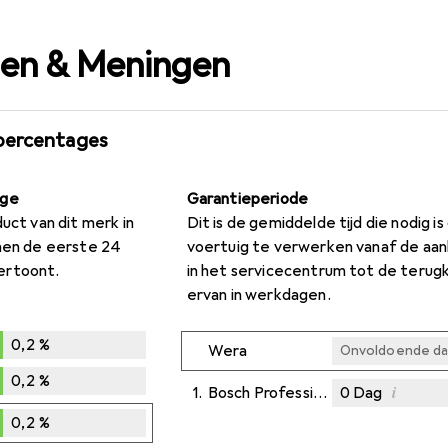
gen & Meningen
percentages
age
Garantieperiode
duct van dit merk in
Dit is de gemiddelde tijd die nodig i
nnen de eerste 24
voertuig te verwerken vanaf de aa
ertoont.
in het servicecentrum tot de terug
ervan in werkdagen.
0,2
%
Wera
Onvoldoende da
0,2
%
i
1.
Bosch Professional Zubehör
0
Dag
Onvoldoende da
Onvoldoende da
Onvoldoende da
0,2
%