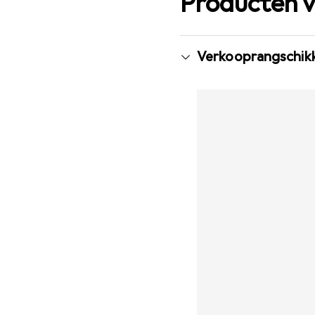
Producten v
Verkooprangschikki