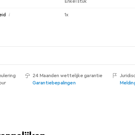
Enkel stuk
i
eid
1x
nulering
24 Maanden wettelijke garantie
Juridi
our
Garantiebepalingen
Meldin