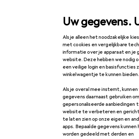
Zoek op
Uw gegevens. 
Als je alleen het noodzakelijke ki
Categorie navigatie
Productassortiment
Kl
Productassortiment
met cookies en vergelijkbare tec
informatie over je apparaat en je 
Klussen + Tuin
website. Deze hebben we nodig om
een veilige login en basisfuncties 
Machines +
winkelwagentje te kunnen bieden
Werkplaats
Als je overal mee instemt, kunne
Elektrowerkzeug
gegevens daarnaast gebruiken om
Boren + schroeven
gepersonaliseerde aanbiedingen t
website te verbeteren en gerich
Bankboren
te laten zien op onze eigen en an
apps. Bepaalde gegevens kunnen 
Bits
worden gedeeld met derden en