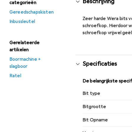
Beschrijving
categorieën
Gereedschapskisten
Zeer harde Wera bits v
Inbussleutel
schroefkop. Hierdoor 
schroefkop vrijwel geël
Gerelateerde
artikelen
Boormachine +
Specificaties
slagboor
Ratel
De belangrijkste specif
Bit type
Bitgrootte
Bit Opname