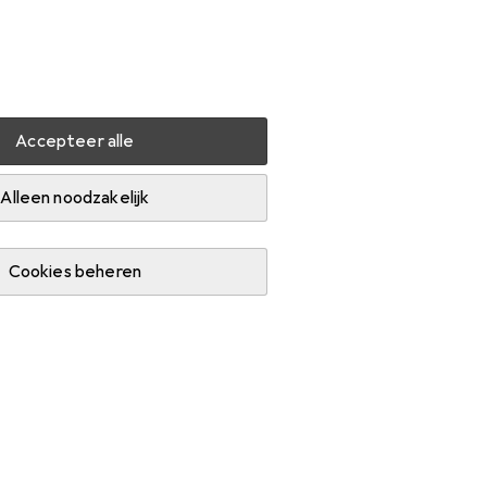
Instellingen
Klantenaccount
Produktvergelijking
Verlanglijstje
Winkelmandje
Inloggen
Accepteer alle
Alleen noodzakelijk
Cookies beheren