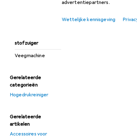
advertentiepartners.
Bladzuiger +
bladblazer
Wettelijke kennisgeving
Privac
Hogedrukreiniger
Industriële
stofzuiger
Veegmachine
Gerelateerde
categorieën
Hogedrukreiniger
Gerelateerde
artikelen
Accessoires voor