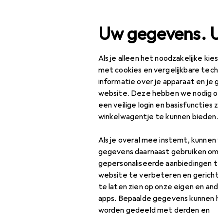
Zoek op
Uw gegevens. 
Als je alleen het noodzakelijke ki
Categorie navigatie
Productassortiment
met cookies en vergelijkbare tec
informatie over je apparaat en je 
Klussen + Tuin
website. Deze hebben we nodig om
een veilige login en basisfuncties 
Tuin
winkelwagentje te kunnen bieden
Reinigingsmachines
Als je overal mee instemt, kunne
Accessoires voor
gegevens daarnaast gebruiken om
hogedrukreinigers
gepersonaliseerde aanbiedingen t
website te verbeteren en gerich
Accessoires voor
te laten zien op onze eigen en an
industriële
apps. Bepaalde gegevens kunnen 
stofzuigers
worden gedeeld met derden en