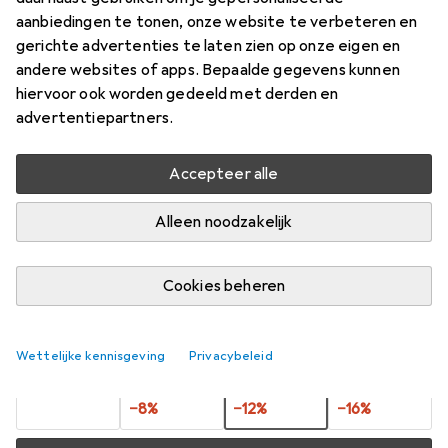
(fysiek)
aanbiedingen te tonen, onze website te verbeteren en
57 onderdelen
gerichte advertenties te laten zien op onze eigen en
andere websites of apps. Bepaalde gegevens kunnen
Prijs in EUR inclusief BTW
hiervoor ook worden gedeeld met derden en
advertentiepartners.
Merk
Waarderingscijfers
Meer van Larsen
Accepteer alle
Alleen noodzakelijk
Levering tussen do, 13-8 en za, 15-8
9 stuk op voorraad bij leverancier
Laat me weten als dit product eerder beschikbaar is
Cookies beheren
1 Koop
2 Koop
3 Koop
4 Koop
Wettelijke kennisgeving
Privacybeleid
EUR
16,20
EUR
14,88
EUR
14,27
EUR
13,61
per eenheid
per eenheid
per eenheid
per eenheid
−
8
%
−
12
%
−
16
%