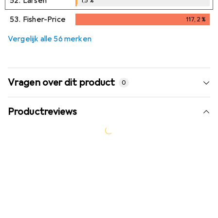
52.
Larsen
1,5
%
1,5
%
53.
Fisher-Price
117,2
%
117,2
%
Vergelijk alle 56 merken
Vragen over dit product
0
Productreviews