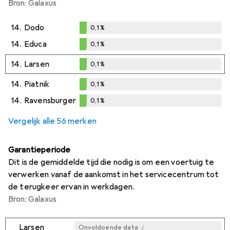
Bron: Galaxus
14.
Dodo
0,1
%
0,1
%
14.
Educa
0,1
%
0,1
%
14.
Larsen
0,1
%
0,1
%
14.
Piatnik
0,1
%
0,1
%
14.
Ravensburger
0,1
%
0,1
%
Vergelijk alle 56 merken
Garantieperiode
Dit is de gemiddelde tijd die nodig is om een voertuig te
verwerken vanaf de aankomst in het servicecentrum tot
de terugkeer ervan in werkdagen.
Bron: Galaxus
i
Larsen
Onvoldoende data