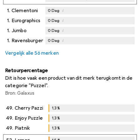
1.
Clementoni
i
0
Dag
1.
Eurographics
i
0
Dag
1.
Jumbo
i
0
Dag
1.
Ravensburger
i
0
Dag
Vergelijk alle 56 merken
Retourpercentage
Dit is hoe vaak een product van dit merk terugkomt in de
categorie "Puzzel".
Bron: Galaxus
49.
Cherry Pazzi
1,3
%
1,3
%
49.
Enjoy Puzzle
1,3
%
1,3
%
49.
Piatnik
1,3
%
1,3
%