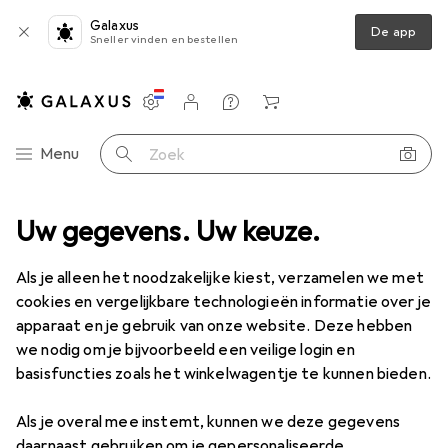
Galaxus
De app
Sneller vinden en bestellen
Instellingen
Klantenaccount
Produktvergelijking
Verlanglijstje
Winkelmandje
Categorie navigatie
Menu
Zoek op
n + Puzzels
Uw gegevens. Uw keuze.
Puzzel
Larsen Jigsaw - Bosnië-Herzegovina (fysiek)
Als je alleen het noodzakelijke kiest, verzamelen we met
cookies en vergelijkbare technologieën informatie over je
1 Afbeelding
apparaat en je gebruik van onze website. Deze hebben
we nodig om je bijvoorbeeld een veilige login en
KWANTUMKORTING
basisfuncties zoals het winkelwagentje te kunnen bieden.
EUR
14,27
Sla
EUR
5,79
Als je overal mee instemt, kunnen we deze gegevens
Larsen
Jigsaw - Bosnië-Herzegovina
daarnaast gebruiken om je gepersonaliseerde