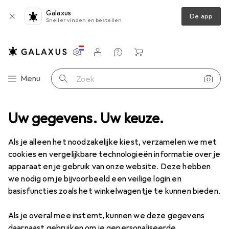
Galaxus
De app
Sneller vinden en bestellen
Instellingen
Klantenaccount
Produktvergelijking
Verlanglijstje
Winkelmandje
Categorie navigatie
Menu
Zoek op
Spellen + Puzzels
Uw gegevens. Uw keuze.
Puzzel
Ravensburger Gelukkig boerenleven
Als je alleen het noodzakelijke kiest, verzamelen we met
cookies en vergelijkbare technologieën informatie over je
2 afbeeldingen
apparaat en je gebruik van onze website. Deze hebben
we nodig om je bijvoorbeeld een veilige login en
KWANTUMKORTING
basisfuncties zoals het winkelwagentje te kunnen bieden.
EUR
8,90
Sla
EUR
5,22
Als je overal mee instemt, kunnen we deze gegevens
Ravensburger
Gelukkig boerenleven
daarnaast gebruiken om je gepersonaliseerde