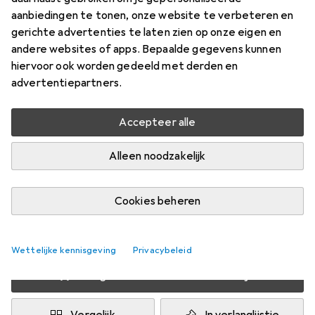
aanbiedingen te tonen, onze website te verbeteren en
15 onderdelen
gerichte advertenties te laten zien op onze eigen en
Prijs in EUR inclusief BTW
andere websites of apps. Bepaalde gegevens kunnen
hiervoor ook worden gedeeld met derden en
Merk
Waarderingscijfers
advertentiepartners.
Meer van Ravensburger
23
Accepteer alle
Levering tussen za, 15-8 en di, 18-8
Alleen noodzakelijk
Meer dan 10 stuk op voorraad bij leverancier
1 Koop
2 Koop
3 Koop
4 Koop
Cookies beheren
EUR
10,64
EUR
9,45
EUR
8,90
EUR
8,31
per eenheid
per eenheid
per eenheid
per eenheid
−
11
%
−
16
%
−
22
%
Wettelijke kennisgeving
Privacybeleid
Voeg 3 stuks toe aan winkelmandje