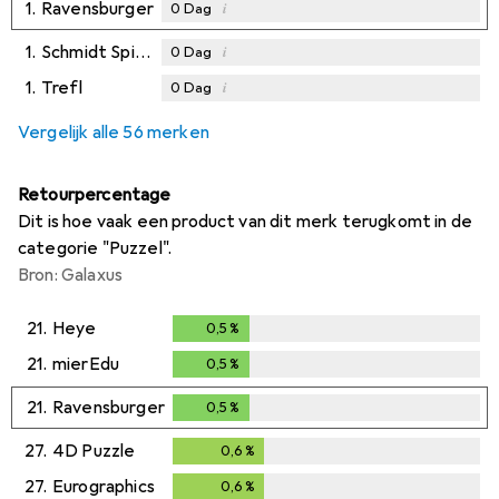
1.
Ravensburger
i
0
Dag
1.
Schmidt Spiele
i
0
Dag
1.
Trefl
i
0
Dag
Vergelijk alle 56 merken
Retourpercentage
Dit is hoe vaak een product van dit merk terugkomt in de
categorie "Puzzel".
Bron: Galaxus
21.
Heye
0,5
%
0,5
%
21.
mierEdu
0,5
%
0,5
%
21.
Ravensburger
0,5
%
0,5
%
27.
4D Puzzle
0,6
%
0,6
%
27.
Eurographics
0,6
%
0,6
%