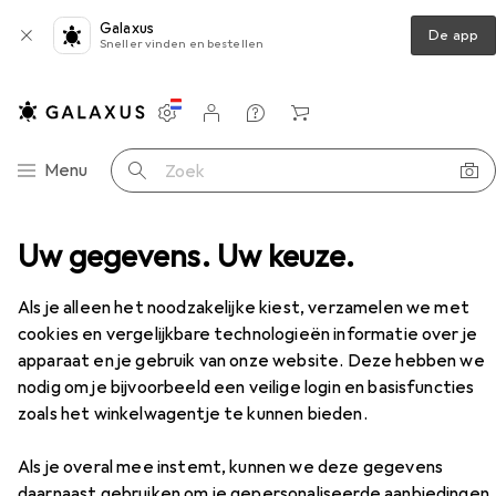
Galaxus
De app
Sneller vinden en bestellen
Instellingen
Klantenaccount
Produktvergelijking
Verlanglijstje
Winkelmandje
Categorie navigatie
Menu
Zoek op
ektrische tandenborstel
Uw gegevens. Uw keuze.
Ailoria Schitterende roos
Accessoires
Als je alleen het noodzakelijke kiest, verzamelen we met
cookies en vergelijkbare technologieën informatie over je
apparaat en je gebruik van onze website. Deze hebben we
nodig om je bijvoorbeeld een veilige login en basisfuncties
zoals het winkelwagentje te kunnen bieden.
Als je overal mee instemt, kunnen we deze gegevens
daarnaast gebruiken om je gepersonaliseerde aanbiedingen