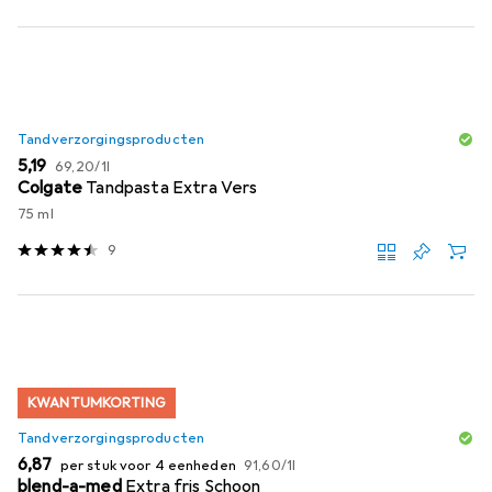
Tandverzorgingsproducten
EUR
EUR
5,19
69,20
/
1l
Colgate
Tandpasta Extra Vers
75 ml
9
KWANTUMKORTING
Tandverzorgingsproducten
EUR
EUR
6,87
per stuk voor 4 eenheden
91,60
/
1l
blend-a-med
Extra fris Schoon