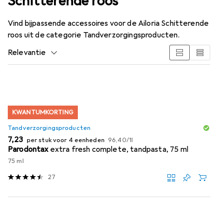
Schitterende roos
Vind bijpassende accessoires voor de Ailoria Schitterende
roos uit de categorie Tandverzorgingsproducten.
Relevantie
Productlijst
KWANTUMKORTING
Tandverzorgingsproducten
EUR
EUR
7,23
per stuk voor 4 eenheden
96,40
/
1l
Parodontax
extra fresh complete, tandpasta, 75 ml
75 ml
27