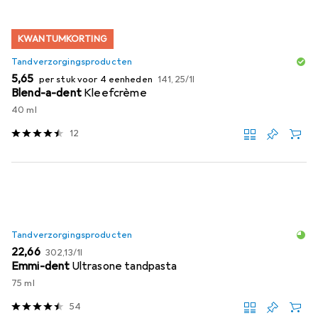
KWANTUMKORTING
Tandverzorgingsproducten
EUR
EUR
5,65
per stuk voor 4 eenheden
141,25
/
1l
Blend-a-dent
Kleefcrème
40 ml
12
Tandverzorgingsproducten
EUR
EUR
22,66
302,13
/
1l
Emmi-dent
Ultrasone tandpasta
75 ml
54