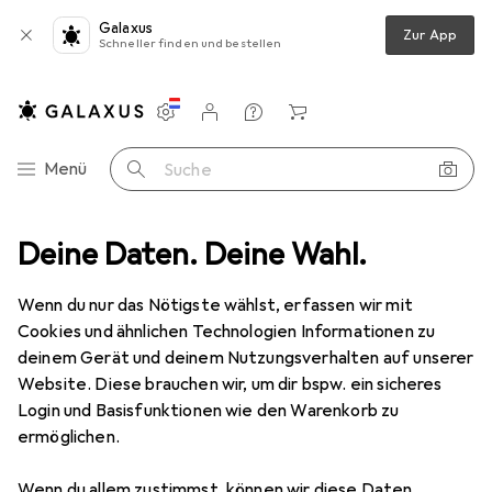
Galaxus
Zur App
Schneller finden und bestellen
Einstellungen
Kundenkonto
Vergleichslisten
Merklisten
Warenkorb
Navigation nach Kategorien
Menü
Suche
Multimedia
Deine Daten. Deine Wahl.
Gaming + VR
Gaming Zubehör
Gaming Headset
Gaming Headset
Wenn du nur das Nötigste wählst, erfassen wir mit
Cookies und ähnlichen Technologien Informationen zu
deinem Gerät und deinem Nutzungsverhalten auf unserer
Produkte
Forum
Website. Diese brauchen wir, um dir bspw. ein sicheres
Login und Basisfunktionen wie den Warenkorb zu
ermöglichen.
Wenn du allem zustimmst, können wir diese Daten