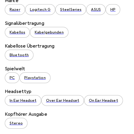
Marke
Razer
Logitech G
SteelSeries
ASUS
HP
Signalübertragung
Kabellos
Kabelgebunden
Kabellose Übertragung
Bluetooth
Spielwelt
PC
Playstation
Headsettyp
In Ear Headset
Over Ear Headset
On Ear Headset
Kopfhörer Ausgabe
Stereo