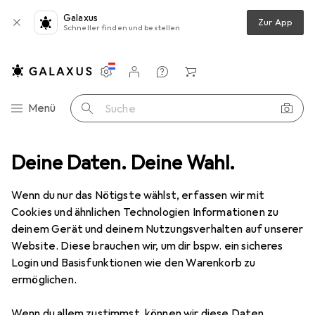
Galaxus
Zur App
Schneller finden und bestellen
Einstellungen
Kundenkonto
Vergleichslisten
Merklisten
Warenkorb
Navigation nach Kategorien
Menü
Suche
n
Deine Daten. Deine Wahl.
Aufbewahrung + Ordnung
Flur + Hauseingang
Türstopper
Türstopper
Wenn du nur das Nötigste wählst, erfassen wir mit
Cookies und ähnlichen Technologien Informationen zu
deinem Gerät und deinem Nutzungsverhalten auf unserer
Produkte
Forum
Website. Diese brauchen wir, um dir bspw. ein sicheres
Login und Basisfunktionen wie den Warenkorb zu
ermöglichen.
Wenn du allem zustimmst, können wir diese Daten