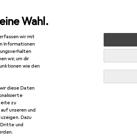
eine Wahl.
erfassen wir mit
nen
Aufbewahrung + Ordnung
Kisten + Körbe
en Informationen
ungsverhalten
rbe
en wir, um dir
funktionen wie den
wir diese Daten
onalisierte
eite zu
 auf unseren und
zuzeigen. Dazu
Dritte und
rden.