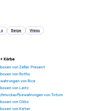
1 x
Beige
Weiss
n + Körbe
boxen von Zeller Present
sboxen von Rotho
ewahrungen von Rice
boxen von Leitz
 Schmuckaufbewahrungen von Totum
sboxen von Okko
sboxen von Keter