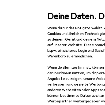
Suche
Deine Daten. D
Wenn du nur das Nötigste wählst, 
Navigation nach Kategorien
Gesamtsortiment
Woh
Gesamtsortiment
Cookies und ähnlichen Technologi
zu deinem Gerät und deinem Nutz
Kisten + Kö
Wohnen
auf unserer Website. Diese brauch
bspw. ein sicheres Login und Basis
Aufbewahrung +
Warenkorb zu ermöglichen.
Ordnung
Entdecken
Forum
Wenn du allem zustimmst, können 
Kisten + Körbe
darüber hinaus nutzen, um dir pers
Bestseller
Aufbewahrungsbox
Angebote zu zeigen, unsere Webs
verbessern und gezielte Werbung
Aufbewahrungskorb
anderen Webseiten oder Apps an
können bestimmte Daten auch an 
Spielzeugaufbewahrung
Werbepartner weitergegeben we