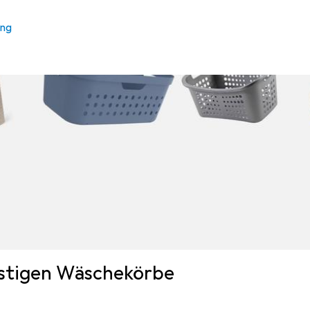
ung
nstigen Wäschekörbe