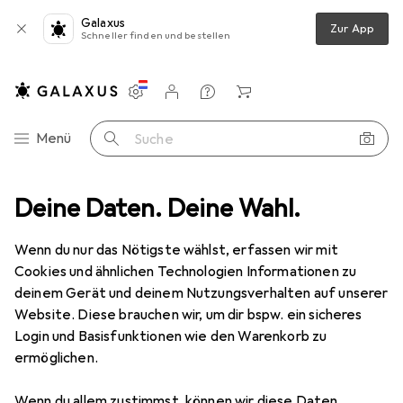
Galaxus
Zur App
Schneller finden und bestellen
Einstellungen
Kundenkonto
Vergleichslisten
Merklisten
Warenkorb
Navigation nach Kategorien
Menü
Suche
Deine Daten. Deine Wahl.
Baumarkt + Garten
Werkzeug + Werkstatt
Handwerkzeug
Handwerkzeug
Wenn du nur das Nötigste wählst, erfassen wir mit
Cookies und ähnlichen Technologien Informationen zu
deinem Gerät und deinem Nutzungsverhalten auf unserer
Entdecken
Forum
Website. Diese brauchen wir, um dir bspw. ein sicheres
Login und Basisfunktionen wie den Warenkorb zu
Bestseller
ermöglichen.
Wenn du allem zustimmst, können wir diese Daten