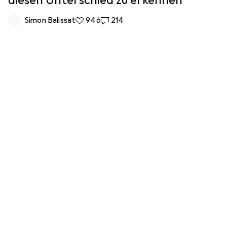
diesen Unterschied zu erkennen
Simon Balissat
946 Likes
946
214 Kommentare
214