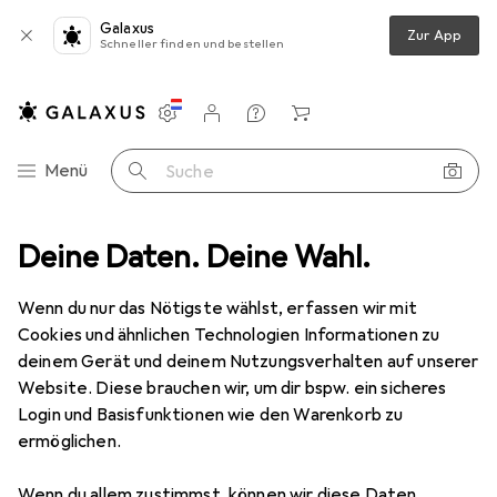
Galaxus
Zur App
Schneller finden und bestellen
Einstellungen
Kundenkonto
Vergleichslisten
Merklisten
Warenkorb
Navigation nach Kategorien
Menü
Suche
Deine Daten. Deine Wahl.
Baumarkt + Garten
Werkzeug + Werkstatt
Messwerkzeug
Messwerkzeug
Wenn du nur das Nötigste wählst, erfassen wir mit
Cookies und ähnlichen Technologien Informationen zu
deinem Gerät und deinem Nutzungsverhalten auf unserer
Entdecken
Forum
Website. Diese brauchen wir, um dir bspw. ein sicheres
Login und Basisfunktionen wie den Warenkorb zu
Bestseller
ermöglichen.
Wenn du allem zustimmst, können wir diese Daten