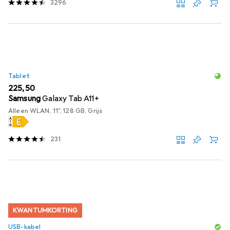
3296
Tablet
EUR
225,50
Samsung
Galaxy Tab A11+
Alleen WLAN, 11", 128 GB, Grijs
231
KWANTUMKORTING
USB-kabel