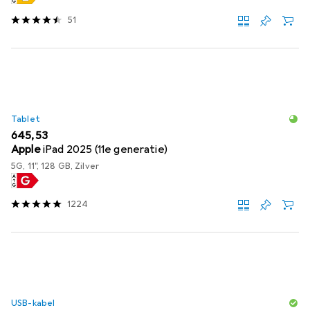
51
Tablet
EUR
645,53
Apple
iPad 2025 (11e generatie)
5G, 11", 128 GB, Zilver
1224
USB-kabel