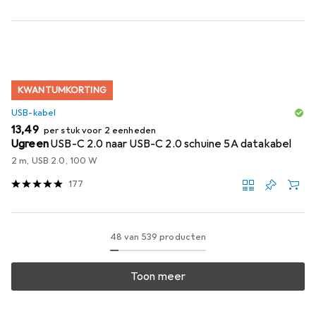
KWANTUMKORTING
USB-kabel
EUR
13,49
per stuk voor 2 eenheden
Ugreen
USB-C 2.0 naar USB-C 2.0 schuine 5A datakabel
2 m, USB 2.0, 100 W
177
48 van 539 producten
Toon meer