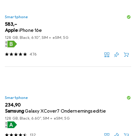
Smartphone
EUR
583,–
Apple
iPhone 16e
128 GB, Black, 6.10", SIM + eSIM, 5G
476
Smartphone
EUR
234,90
Samsung
Galaxy XCover7 Ondernemingseditie
128 GB, Black, 6.60", SIM + eSIM, 5G
132