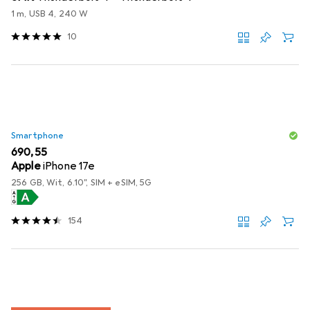
1 m, USB 4, 240 W
10
Smartphone
EUR
690,55
Apple
iPhone 17e
256 GB, Wit, 6.10", SIM + eSIM, 5G
154