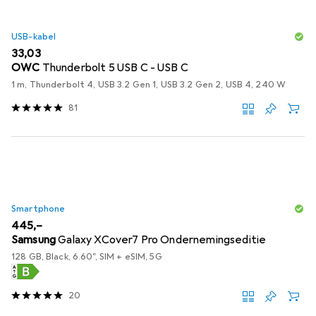
USB-kabel
EUR
33,03
OWC
Thunderbolt 5 USB C - USB C
1 m, Thunderbolt 4, USB 3.2 Gen 1, USB 3.2 Gen 2, USB 4, 240 W
81
Smartphone
EUR
445,–
Samsung
Galaxy XCover7 Pro Ondernemingseditie
128 GB, Black, 6.60", SIM + eSIM, 5G
20