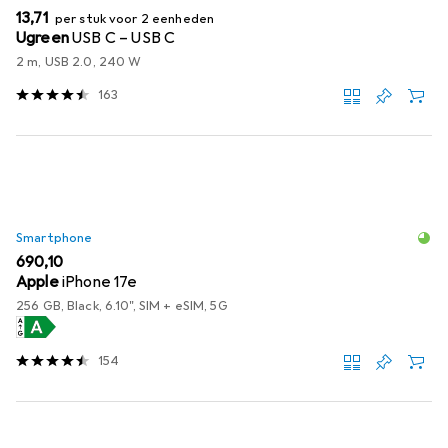
EUR
13,71
per stuk voor 2 eenheden
Ugreen
USB C – USB C
2 m, USB 2.0, 240 W
163
Smartphone
EUR
690,10
Apple
iPhone 17e
256 GB, Black, 6.10", SIM + eSIM, 5G
154