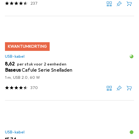
237
KWANTUMKORTING
USB-kabel
EUR
8,62
per stuk voor 2 eenheden
Baseus
Cafule Serie Snelladen
1 m, USB 2.0, 60 W
370
USB-kabel