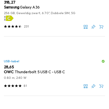
EUR
318,27
Samsung
Galaxy A36
256 GB, Geweldig zwart, 6.70", Dubbele SIM, 5G
231
USB-kabel
EUR
28,65
OWC
Thunderbolt 5 USB C - USB C
0.80 m, 240 W
81