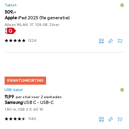
Tablet
EUR
509,–
Apple
iPad 2025 (11e generatie)
Alleen WLAN, 11", 128 GB, Zilver
1224
KWANTUMKORTING
USB-kabel
EUR
11,99
per stuk voor 2 eenheden
Samsung
USB C - USB-C
1.80 m, USB 2.0, 60 W
1140