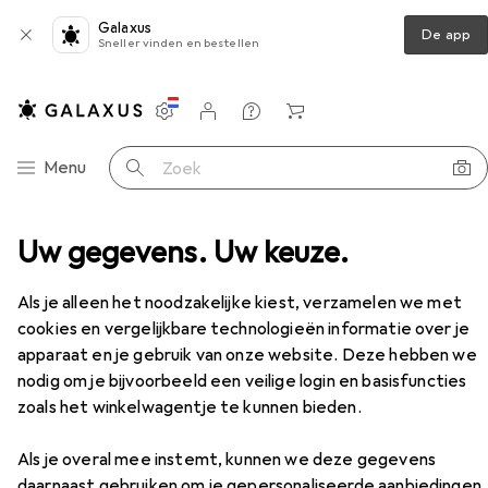
Galaxus
De app
Sneller vinden en bestellen
Instellingen
Klantenaccount
Produktvergelijking
Verlanglijstje
Winkelmandje
Categorie navigatie
Menu
Zoek op
aders
Uw gegevens. Uw keuze.
USB-lader
Hama GaN-lader + USB-kabel
Accessoires
EUR
45,99
Als je alleen het noodzakelijke kiest, verzamelen we met
Hama
GaN-lader + USB-kabel
cookies en vergelijkbare technologieën informatie over je
65 W, 2 ports
apparaat en je gebruik van onze website. Deze hebben we
nodig om je bijvoorbeeld een veilige login en basisfuncties
zoals het winkelwagentje te kunnen bieden.
Accessoires voor Hama GaN-
lader + USB-kabel
Als je overal mee instemt, kunnen we deze gegevens
daarnaast gebruiken om je gepersonaliseerde aanbiedingen