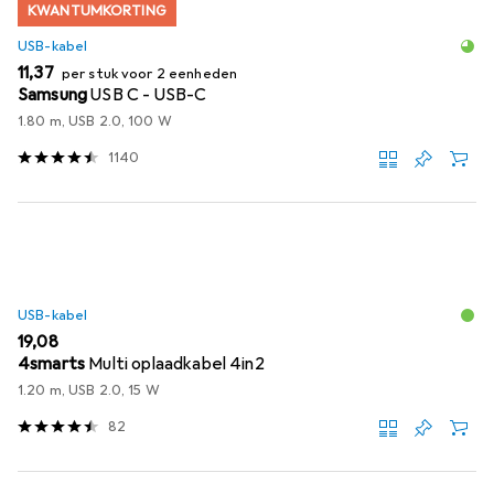
KWANTUMKORTING
USB-kabel
EUR
11,37
per stuk voor 2 eenheden
Samsung
USB C - USB-C
1.80 m, USB 2.0, 100 W
1140
USB-kabel
EUR
19,08
4smarts
Multi oplaadkabel 4in2
1.20 m, USB 2.0, 15 W
82