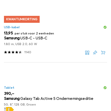
KWANTUMKORTING
USB-kabel
EUR
13,95
per stuk voor 2 eenheden
Samsung
USB-C - USB-C
1.80 m, USB 2.0, 60 W
1140
Tablet
EUR
390,–
Samsung
Galaxy Tab Active 5 Ondernemingseditie
5G, 8", 128 GB, Groen