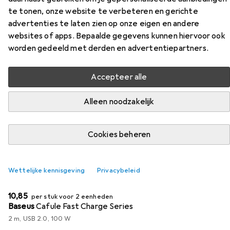
te tonen, onze website te verbeteren en gerichte
Vind passende accessoires voor de Hama GaN-lader +
advertenties te laten zien op onze eigen en andere
USB-kabel uit de categorieën USB-kabel, Tablet en
websites of apps. Bepaalde gegevens kunnen hiervoor ook
Smartphone.
worden gedeeld met derden en advertentiepartners.
Populair
USB-Kabel
Tablet
Smartphone
Hama
Accepteer alle
Alleen noodzakelijk
Relevantie
Productlijst
Cookies beheren
KWANTUMKORTING
Wettelijke kennisgeving
Privacybeleid
USB-kabel
EUR
10,85
per stuk voor 2 eenheden
Baseus
Cafule Fast Charge Series
2 m, USB 2.0, 100 W