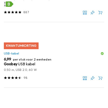
887
KWANTUMKORTING
USB-kabel
EUR
6,99
per stuk voor 2 eenheden
Goobay
USB kabel
0.50 m, USB 2.0, 60 W
98