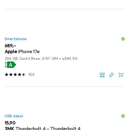
Smartphone
EUR
689,–
Apple
iPhone 17e
256 GB, Zacht Roze, 6.10", SIM + eSIM, 5G
154
USB-kabel
EUR
15,90
3MK
Thunderbolt 4 – Thunderbolt 4