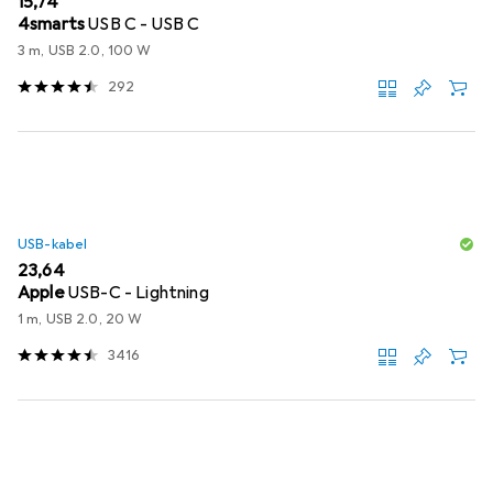
EUR
15,74
4smarts
USB C - USB C
3 m, USB 2.0, 100 W
292
USB-kabel
EUR
23,64
Apple
USB-C - Lightning
1 m, USB 2.0, 20 W
3416