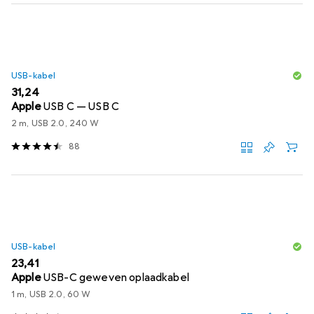
USB-kabel
EUR
31,24
Apple
USB C — USB C
2 m, USB 2.0, 240 W
88
USB-kabel
EUR
23,41
Apple
USB-C geweven oplaadkabel
1 m, USB 2.0, 60 W