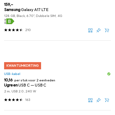
EUR
159,–
Samsung
Galaxy A17 LTE
128 GB, Black, 6.70", Dubbele SIM, 4G
210
KWANTUMKORTING
USB-kabel
EUR
10,16
per stuk voor 2 eenheden
Ugreen
USB C — USB C
2 m, USB 2.0, 240 W
163