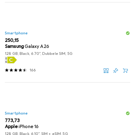
Smartphone
EUR
250,15
Samsung
Galaxy A26
128 GB, Black, 6.70", Dubbele SIM, 5G
166
Smartphone
EUR
773,73
Apple
iPhone 16
128 GB, Black, 6.10", SIM + eSIM, 5G