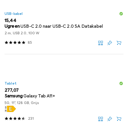
USB-kabel
EUR
15,44
Ugreen
USB-C 2.0 naar USB-C 2.0 5A Datakabel
2 m, USB 2.0, 100 W
85
Tablet
EUR
277,07
Samsung
Galaxy Tab A11+
5G, 11", 128 GB, Grijs
231