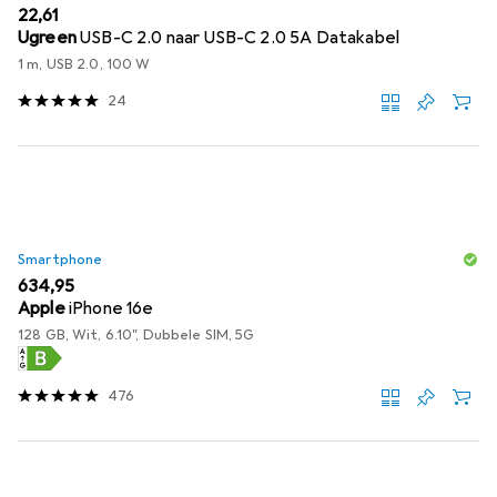
EUR
22,61
Ugreen
USB-C 2.0 naar USB-C 2.0 5A Datakabel
1 m, USB 2.0, 100 W
24
Smartphone
EUR
634,95
Apple
iPhone 16e
128 GB, Wit, 6.10", Dubbele SIM, 5G
476