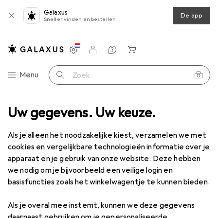
Galaxus
De app
Sneller vinden en bestellen
Instellingen
Klantenaccount
Produktvergelijking
Verlanglijstje
Winkelmandje
Categorie navigatie
Menu
Zoek op
voorziening
Uw gegevens. Uw keuze.
Batterijen
Batterijen
Duracell Recharge Ultra
Als je alleen het noodzakelijke kiest, verzamelen we met
cookies en vergelijkbare technologieën informatie over je
23 afbeeldingen
apparaat en je gebruik van onze website. Deze hebben
we nodig om je bijvoorbeeld een veilige login en
KWANTUMKORTING
basisfuncties zoals het winkelwagentje te kunnen bieden.
EUR
12,17
Sla
EUR
6,06
EUR
3,05
/
1Pcs.
Als je overal mee instemt, kunnen we deze gegevens
Duracell
Recharge Ultra
daarnaast gebruiken om je gepersonaliseerde