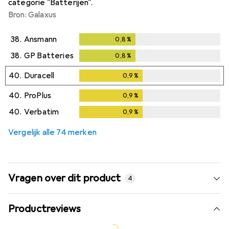
categorie "Batterijen".
Bron: Galaxus
38.
Ansmann
0,8
%
0,8
%
38.
GP Batteries
0,8
%
0,8
%
40.
Duracell
0,9
%
0,9
%
40.
ProPlus
0,9
%
0,9
%
40.
Verbatim
0,9
%
0,9
%
Vergelijk alle 74 merken
Vragen over dit product
4
Productreviews