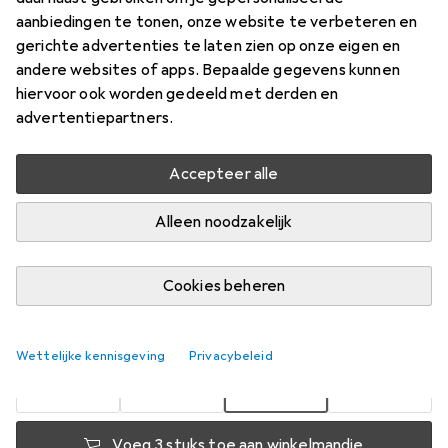
aanbiedingen te tonen, onze website te verbeteren en
4 Pcs., AA, 2500 mAh
gerichte advertenties te laten zien op onze eigen en
Prijs in EUR inclusief BTW
andere websites of apps. Bepaalde gegevens kunnen
hiervoor ook worden gedeeld met derden en
Waarderingscijfers
advertentiepartners.
164
Accepteer alle
Levering tussen za, 15-8 en wo, 19-8
Alleen noodzakelijk
Meer dan 10 stuk op voorraad bij leverancier
Laat me weten als dit product eerder beschikbaar is
Cookies beheren
1 Koop
2 Koop
3 Koop
4 Koop
EUR
14,19
EUR
12,81
EUR
12,17
EUR
11,48
Wettelijke kennisgeving
Privacybeleid
per eenheid
per eenheid
per eenheid
per eenheid
−
10
%
−
14
%
−
19
%
Voeg 3 stuks toe aan winkelmandje