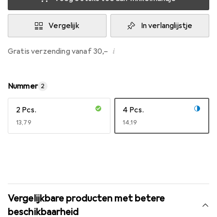
Vergelijk
In verlanglijstje
i
Gratis verzending vanaf 30,–
Nummer
2
2 Pcs.
4 Pcs.
EUR
13,79
EUR
14,19
Vergelijkbare producten met betere
beschikbaarheid