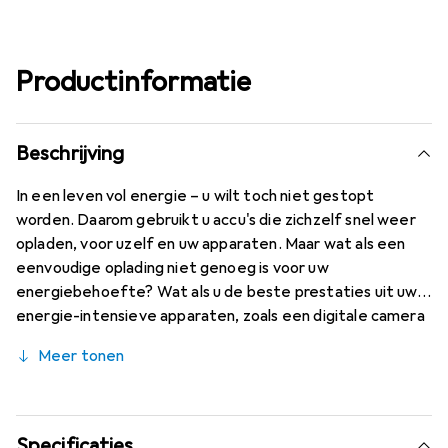
Productinformatie
Beschrijving
In een leven vol energie – u wilt toch niet gestopt
worden. Daarom gebruikt u accu's die zichzelf snel weer
opladen, voor uzelf en uw apparaten. Maar wat als een
eenvoudige oplading niet genoeg is voor uw
energiebehoefte? Wat als u de beste prestaties uit uw
energie-intensieve apparaten, zoals een digitale camera
of draadloze gamecontroller, wilt halen? Voor dergelijke
Meer tonen
behoeften zijn er Duracell Recharge Ultra batterijen.
Specificaties