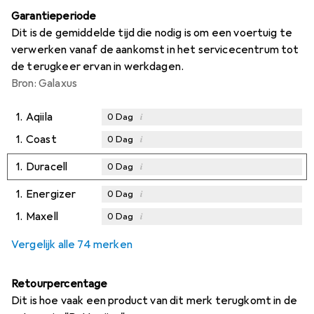
Garantieperiode
Dit is de gemiddelde tijd die nodig is om een voertuig te
verwerken vanaf de aankomst in het servicecentrum tot
de terugkeer ervan in werkdagen.
Bron: Galaxus
1.
Aqiila
i
0
Dag
1.
Coast
i
0
Dag
1.
Duracell
i
0
Dag
1.
Energizer
i
0
Dag
1.
Maxell
i
0
Dag
Vergelijk alle 74 merken
Retourpercentage
Dit is hoe vaak een product van dit merk terugkomt in de