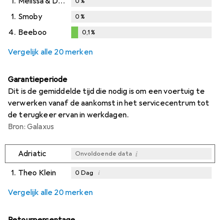
1.
Melissa & Doug
0
%
1.
Smoby
0
%
4.
Beeboo
0,1
%
0,1
%
Vergelijk alle 20 merken
Garantieperiode
Dit is de gemiddelde tijd die nodig is om een voertuig te
verwerken vanaf de aankomst in het servicecentrum tot
de terugkeer ervan in werkdagen.
Bron: Galaxus
i
Adriatic
Onvoldoende data
1.
Theo Klein
i
0
Dag
i
i
i
Onvoldoende data
Onvoldoende data
Onvoldoende data
Vergelijk alle 20 merken
Retourpercentage