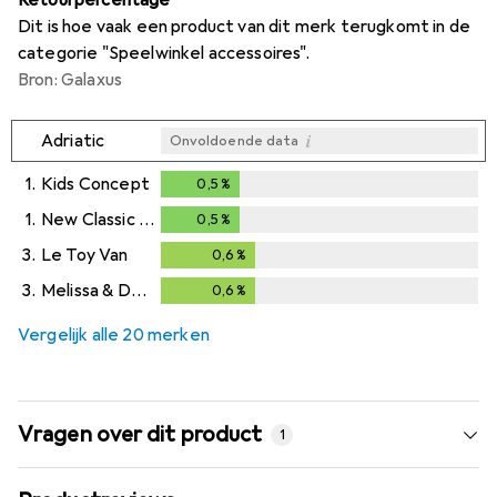
Dit is hoe vaak een product van dit merk terugkomt in de
categorie "Speelwinkel accessoires".
Bron: Galaxus
i
Adriatic
Onvoldoende data
1.
Kids Concept
0,5
%
0,5
%
1.
New Classic Toys
0,5
%
0,5
%
3.
Le Toy Van
0,6
%
0,6
%
3.
Melissa & Doug
0,6
%
0,6
%
Vergelijk alle 20 merken
Vragen over dit product
1