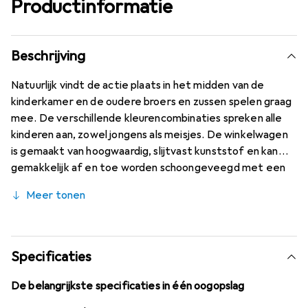
Productinformatie
Beschrijving
Natuurlijk vindt de actie plaats in het midden van de
kinderkamer en de oudere broers en zussen spelen graag
mee. De verschillende kleurencombinaties spreken alle
kinderen aan, zowel jongens als meisjes. De winkelwagen
is gemaakt van hoogwaardig, slijtvast kunststof en kan
gemakkelijk af en toe worden schoongeveegd met een
vochtige doek. De kleine pop zit veilig in het ingebouwde
Meer tonen
kinderzitje en de trolley zelf biedt genoeg ruimte voor
een grote boodschappenmand. Assorti - de kleur van dit
artikel kan niet worden geselecteerd. Prijs per stuk.
Specificaties
De belangrijkste specificaties in één oogopslag