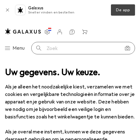
Galaxus
De app
Sneller vinden en bestellen
Instellingen
Klantenaccount
Produktvergelijking
Verlanglijstje
Winkelmandje
Categorie navigatie
Menu
Zoek op
winkel accessoires
Uw gegevens. Uw keuze.
Adriatic Plastic winkelwagen (willekeurig model)
Als je alleen het noodzakelijke kiest, verzamelen we met
cookies en vergelijkbare technologieën informatie over je
3 afbeeldingen
apparaat en je gebruik van onze website. Deze hebben
we nodig om je bijvoorbeeld een veilige login en
EUR
19,90
basisfuncties zoals het winkelwagentje te kunnen bieden.
Adriatic
Plastic winkelwagen
(willekeurig model)
Als je overal mee instemt, kunnen we deze gegevens
daarnaast gebruiken om je gepersonaliseerde