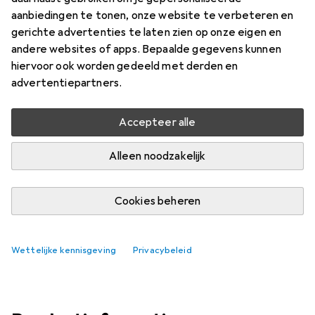
Prijs in EUR inclusief BTW
aanbiedingen te tonen, onze website te verbeteren en
gerichte advertenties te laten zien op onze eigen en
Waarderingscijfers
andere websites of apps. Bepaalde gegevens kunnen
3
hiervoor ook worden gedeeld met derden en
advertentiepartners.
Levering tussen za, 15-8 en di, 18-8
Accepteer alle
Meer dan 10 stuk op voorraad bij leverancier
Alleen noodzakelijk
In winkelmandje
Cookies beheren
Vergelijk
In verlanglijstje
i
Gratis verzending vanaf 30,–
Wettelijke kennisgeving
Privacybeleid