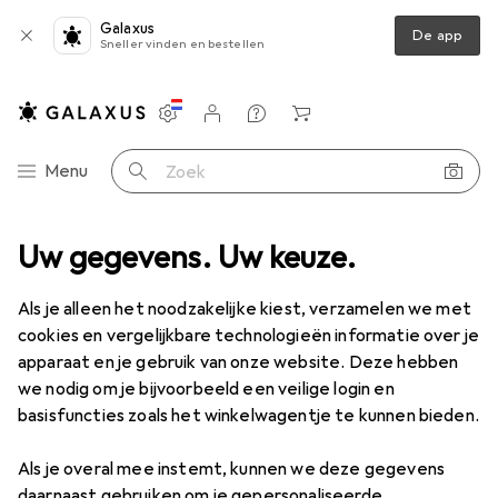
Galaxus
De app
Sneller vinden en bestellen
Instellingen
Klantenaccount
Produktvergelijking
Verlanglijstje
Winkelmandje
Categorie navigatie
Menu
Zoek op
ent
Uw gegevens. Uw keuze.
Speelgoed
Creatief + Leren
Microscoop voor kinderen
Microscoop voor kinderen
Als je alleen het noodzakelijke kiest, verzamelen we met
cookies en vergelijkbare technologieën informatie over je
apparaat en je gebruik van onze website. Deze hebben
Producten
Forum
we nodig om je bijvoorbeeld een veilige login en
basisfuncties zoals het winkelwagentje te kunnen bieden.
Als je overal mee instemt, kunnen we deze gegevens
daarnaast gebruiken om je gepersonaliseerde