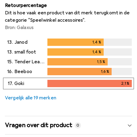
Retourpercentage
Dit is hoe vaak een product van dit merk terugkomt in de
categorie "Speelwinkel accessoires".
Bron: Galaxus
13.
Janod
1,4
%
1,4
%
13.
small foot
1,4
%
1,4
%
15.
Tender Leaf Toys
1,5
%
1,5
%
16.
Beeboo
1,6
%
1,6
%
17.
Goki
2,1
%
2,1
%
Vergelijk alle 19 merken
Vragen over dit product
0