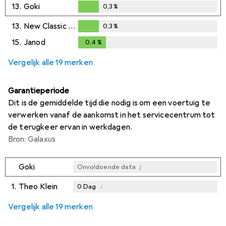
13.
Goki
0,3
%
0,3
%
13.
New Classic Toys
0,3
%
0,3
%
15.
Janod
0,4
%
0,4
%
Vergelijk alle 19 merken
Garantieperiode
Dit is de gemiddelde tijd die nodig is om een voertuig te
verwerken vanaf de aankomst in het servicecentrum tot
de terugkeer ervan in werkdagen.
Bron: Galaxus
i
Goki
Onvoldoende data
1.
Theo Klein
i
0
Dag
i
i
i
Onvoldoende data
Onvoldoende data
Onvoldoende data
Vergelijk alle 19 merken