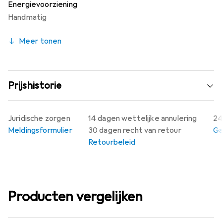
Energievoorziening
Handmatig
Meer tonen
Prijshistorie
Juridische zorgen
14 dagen wettelijke annulering
24
Meldingsformulier
30 dagen recht van retour
Ga
Retourbeleid
Producten vergelijken