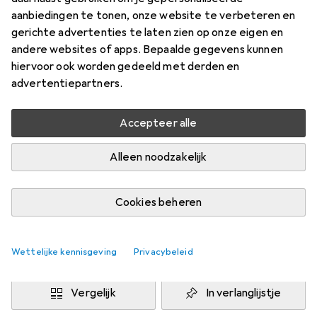
aanbiedingen te tonen, onze website te verbeteren en
Prijs in EUR inclusief BTW
gerichte advertenties te laten zien op onze eigen en
andere websites of apps. Bepaalde gegevens kunnen
Waarderingscijfers
hiervoor ook worden gedeeld met derden en
3
advertentiepartners.
Accepteer alle
Levering tussen do, 13-8 en vr, 14-8
Meer dan 10 stuk op voorraad bij leverancier
Alleen noodzakelijk
1 Koop
2 Koop
3 Koop
4 Koop
EUR
7,02
EUR
6,01
EUR
5,55
EUR
5,04
per eenheid
per eenheid
per eenheid
per eenheid
Cookies beheren
−
14
%
−
21
%
−
28
%
Wettelijke kennisgeving
Voeg 2 stuks toe aan winkelmandje
Privacybeleid
Vergelijk
In verlanglijstje