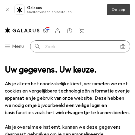
Galaxus
De app
Sneller vinden en bestellen
Instellingen
Klantenaccount
Produktvergelijking
Verlanglijstje
Winkelmandje
Categorie navigatie
Menu
Zoek op
enspel kinderen
Uw gegevens. Uw keuze.
Speelwinkel accessoires
Goki Deegroller 21 cm
Als je alleen het noodzakelijke kiest, verzamelen we met
cookies en vergelijkbare technologieën informatie over je
1 Afbeelding
apparaat en je gebruik van onze website. Deze hebben
we nodig om je bijvoorbeeld een veilige login en
KWANTUMKORTING
basisfuncties zoals het winkelwagentje te kunnen bieden.
EUR
6,01
Sla
EUR
2,02
Als je overal mee instemt, kunnen we deze gegevens
Goki
Deegroller 21 cm
daarnaast gebruiken om je gepersonaliseerde