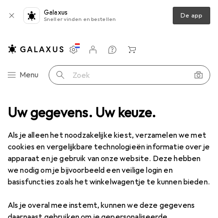
Galaxus
De app
Sneller vinden en bestellen
Instellingen
Klantenaccount
Produktvergelijking
Verlanglijstje
Winkelmandje
Categorie navigatie
Menu
Zoek op
ren
Uw gegevens. Uw keuze.
Speelwinkel accessoires
Tanner Aardappelen om te snijden
Als je alleen het noodzakelijke kiest, verzamelen we met
cookies en vergelijkbare technologieën informatie over je
5 afbeeldingen
apparaat en je gebruik van onze website. Deze hebben
we nodig om je bijvoorbeeld een veilige login en
EUR
15,67
basisfuncties zoals het winkelwagentje te kunnen bieden.
Tanner
Aardappelen om te snijden
Als je overal mee instemt, kunnen we deze gegevens
Prijs in EUR inclusief BTW
daarnaast gebruiken om je gepersonaliseerde