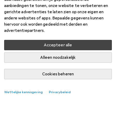
aanbiedingen te tonen, onze website te verbeteren en
Waarderingscijfers
gerichte advertenties te laten zien op onze eigen en
andere websites of apps. Bepaalde gegevens kunnen
hiervoor ook worden gedeeld met derden en
advertentiepartners.
Levering tussen di, 18-8 en vr, 21-8
10 stuk op voorraad bij leverancier
Accepteer alle
Laat me weten als dit product eerder beschikbaar is
Alleen noodzakelijk
In winkelmandje
Cookies beheren
Vergelijk
In verlanglijstje
Wettelijke kennisgeving
Privacybeleid
i
Gratis verzending vanaf 30,–