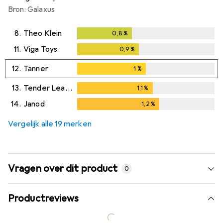
Bron: Galaxus
8.
Theo Klein
0,8
%
0,8
%
11.
Viga Toys
0,9
%
0,9
%
12.
Tanner
1
%
1
%
13.
Tender Leaf Toys
1,1
%
1,1
%
14.
Janod
1,2
%
1,2
%
Vergelijk alle 19 merken
Vragen over dit product
0
Productreviews