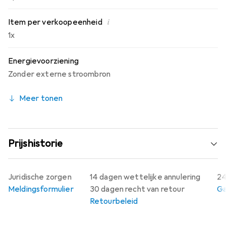
i
Item per verkoopeenheid
1x
Energievoorziening
Zonder externe stroombron
Meer tonen
Prijshistorie
Juridische zorgen
14 dagen wettelijke annulering
24
Meldingsformulier
30 dagen recht van retour
Ga
Retourbeleid