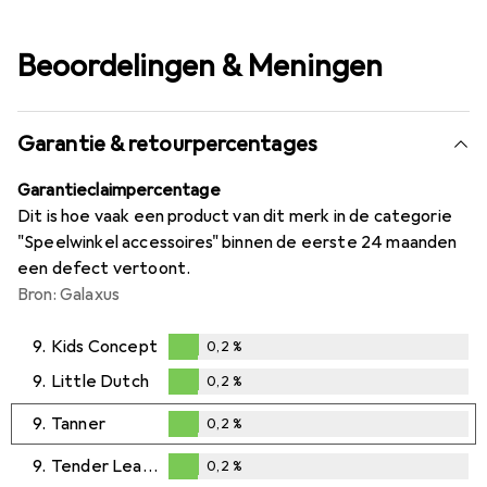
Beoordelingen & Meningen
Garantie & retourpercentages
Garantieclaimpercentage
Dit is hoe vaak een product van dit merk in de categorie
"Speelwinkel accessoires" binnen de eerste 24 maanden
een defect vertoont.
Bron: Galaxus
9.
Kids Concept
0,2
%
0,2
%
9.
Little Dutch
0,2
%
0,2
%
9.
Tanner
0,2
%
0,2
%
9.
Tender Leaf Toys
0,2
%