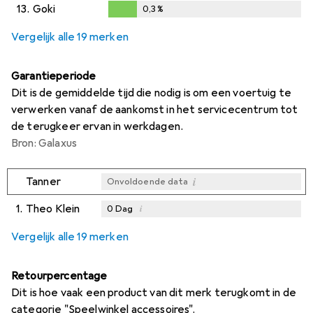
0,2
%
13.
Goki
0,3
%
0,3
%
Vergelijk alle 19 merken
Garantieperiode
Dit is de gemiddelde tijd die nodig is om een voertuig te
verwerken vanaf de aankomst in het servicecentrum tot
de terugkeer ervan in werkdagen.
Bron: Galaxus
i
Tanner
Onvoldoende data
1.
Theo Klein
i
0
Dag
i
i
i
Onvoldoende data
Onvoldoende data
Onvoldoende data
Vergelijk alle 19 merken
Retourpercentage
Dit is hoe vaak een product van dit merk terugkomt in de
categorie "Speelwinkel accessoires".