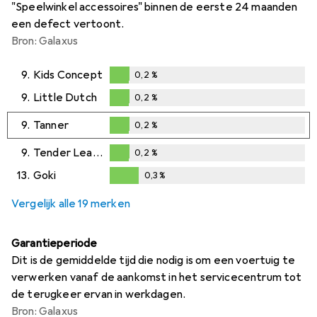
"Speelwinkel accessoires" binnen de eerste 24 maanden
een defect vertoont.
Bron: Galaxus
9.
Kids Concept
0,2
%
0,2
%
9.
Little Dutch
0,2
%
0,2
%
9.
Tanner
0,2
%
0,2
%
9.
Tender Leaf Toys
0,2
%
0,2
%
13.
Goki
0,3
%
0,3
%
Vergelijk alle 19 merken
Garantieperiode
Dit is de gemiddelde tijd die nodig is om een voertuig te
verwerken vanaf de aankomst in het servicecentrum tot
de terugkeer ervan in werkdagen.
Bron: Galaxus