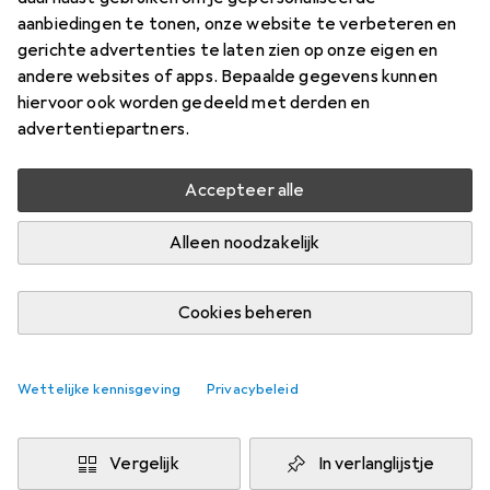
aanbiedingen te tonen, onze website te verbeteren en
Prijs in EUR inclusief BTW
gerichte advertenties te laten zien op onze eigen en
andere websites of apps. Bepaalde gegevens kunnen
Waarderingscijfers
hiervoor ook worden gedeeld met derden en
1
advertentiepartners.
Accepteer alle
Levering tussen za, 15-8 en di, 18-8
Meer dan 10 stuk op voorraad bij leverancier
Alleen noodzakelijk
1 Koop
2 Koop
3 Koop
4 Koop
EUR
7,44
EUR
6,38
EUR
5,88
EUR
5,35
Cookies beheren
per eenheid
per eenheid
per eenheid
per eenheid
−
14
%
−
21
%
−
28
%
Wettelijke kennisgeving
Privacybeleid
Voeg 2 stuks toe aan winkelmandje
Vergelijk
In verlanglijstje