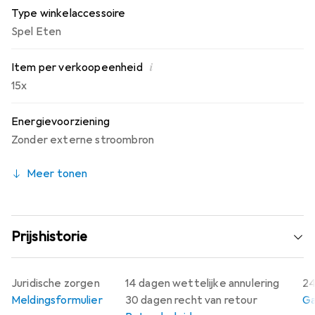
Type winkelaccessoire
Spel Eten
i
Item per verkoopeenheid
15x
Energievoorziening
Zonder externe stroombron
Meer tonen
Prijshistorie
Juridische zorgen
14 dagen wettelijke annulering
24
Meldingsformulier
30 dagen recht van retour
Ga