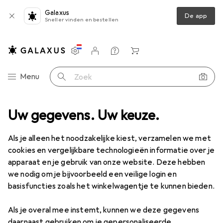
Galaxus
De app
Sneller vinden en bestellen
Instellingen
Klantenaccount
Produktvergelijking
Verlanglijstje
Winkelmandje
Categorie navigatie
Menu
Zoek op
el kinderen
Uw gegevens. Uw keuze.
Speelwinkel accessoires
Tanner winkel accessoires
Als je alleen het noodzakelijke kiest, verzamelen we met
cookies en vergelijkbare technologieën informatie over je
2 afbeeldingen
apparaat en je gebruik van onze website. Deze hebben
we nodig om je bijvoorbeeld een veilige login en
KWANTUMKORTING
basisfuncties zoals het winkelwagentje te kunnen bieden.
EUR
6,38
Sla
EUR
2,12
Als je overal mee instemt, kunnen we deze gegevens
Tanner
winkel accessoires
daarnaast gebruiken om je gepersonaliseerde