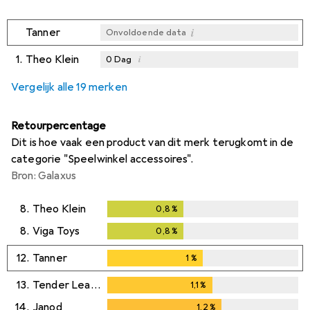
i
Tanner
Onvoldoende data
1.
Theo Klein
i
0
Dag
i
i
i
Onvoldoende data
Onvoldoende data
Onvoldoende data
Vergelijk alle 19 merken
Retourpercentage
Dit is hoe vaak een product van dit merk terugkomt in de
categorie "Speelwinkel accessoires".
Bron: Galaxus
8.
Theo Klein
0,8
%
0,8
%
8.
Viga Toys
0,8
%
0,8
%
12.
Tanner
1
%
1
%
13.
Tender Leaf Toys
1,1
%
1,1
%
14.
Janod
1,2
%
1,2
%