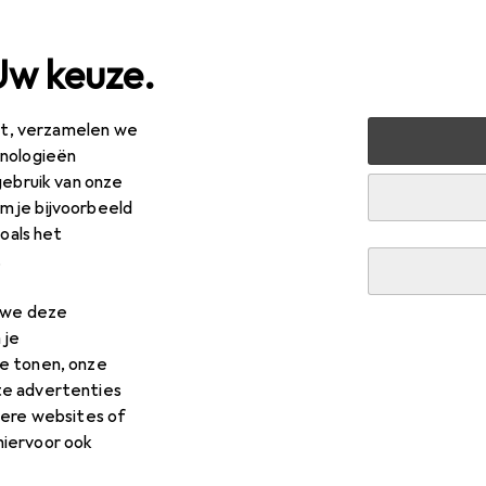
Uw keuze.
est, verzamelen we
by + Ouders
Babyvoeding
Nuggi
hnologieën
gebruik van onze
 je bijvoorbeeld
zoals het
.
n we deze
 je
e tonen, onze
te advertenties
dere websites of
hiervoor ook