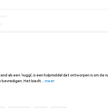
nd als een 'nuggi', is een hulpmiddel dat ontworpen is om de n
e bevredigen. Het biedt
meer