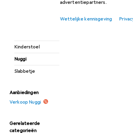
advertentiepartners.
Borstkolf
Borstvoeding
Wettelijke kennisgeving
Privac
Fopspeen
accessoires
Kinderstoel
Nuggi
Slabbetje
Aanbiedingen
Verkoop Nuggi
Gerelateerde
categorieën