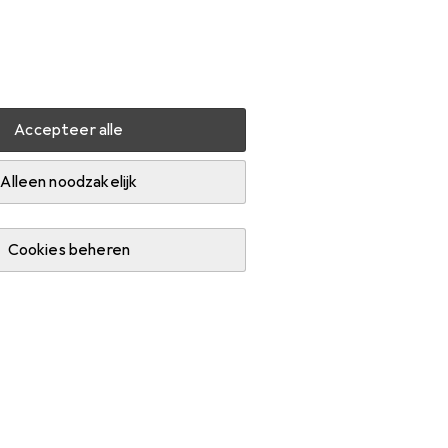
Instellingen
Klantenaccount
Produktvergelijking
Verlanglijstje
Winkelmandje
Inloggen
Accepteer alle
Alleen noodzakelijk
Cookies beheren