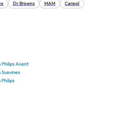
ex
Dr Browns
MAM
Canpol
 Philips Avent
 Suavinex
Philips