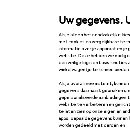
Zoek op
Uw gegevens. 
Als je alleen het noodzakelijke ki
Categorie navigatie
Productassortiment
Ba
Productassortiment
met cookies en vergelijkbare tec
informatie over je apparaat en je 
Nuggi
Baby + Ouders
website. Deze hebben we nodig om
een veilige login en basisfuncties 
Babyvoeding
winkelwagentje te kunnen bieden
Accessoires voor
Producten
Forum
borstkolven
Als je overal mee instemt, kunne
gegevens daarnaast gebruiken om
Accessoires voor
gepersonaliseerde aanbiedingen t
kinderstoelen
website te verbeteren en gerich
te laten zien op onze eigen en an
Bereiding van
apps. Bepaalde gegevens kunnen 
babyvoeding
worden gedeeld met derden en