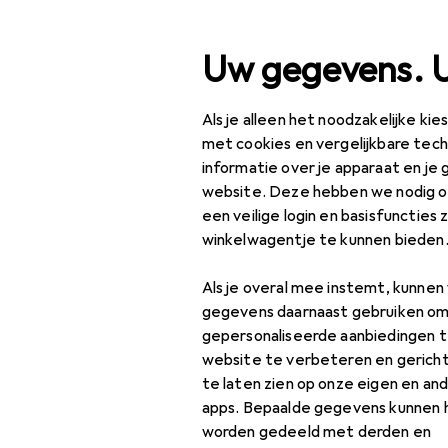
Zoek op
Uw gegevens. 
Als je alleen het noodzakelijke ki
Categorie navigatie
Productassortiment
Ka
Productassortiment
met cookies en vergelijkbare tec
informatie over je apparaat en je 
Boetseren +
Kantoor +
website. Deze hebben we nodig om
Papierwaren
een veilige login en basisfuncties 
winkelwagentje te kunnen bieden
Knutselen
Ontdek
Forum
Als je overal mee instemt, kunne
Boetseren + gieten
gegevens daarnaast gebruiken om
Bestseller
Boetseerklei
gepersonaliseerde aanbiedingen t
website te verbeteren en gerich
Gietmal
te laten zien op onze eigen en an
apps. Bepaalde gegevens kunnen 
Modelleringsinstrument
worden gedeeld met derden en