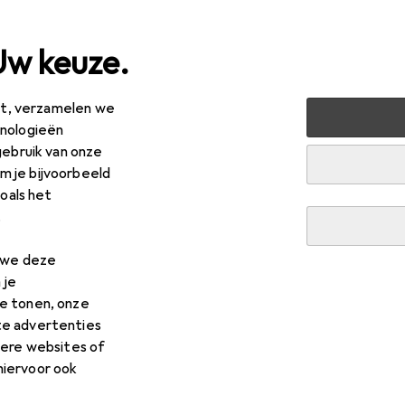
Uw keuze.
est, verzamelen we
ntoor + Papierwaren
Knutselen
Boetseren + gieten
hnologieën
gebruik van onze
 gieten
 je bijvoorbeeld
zoals het
.
n we deze
 je
e tonen, onze
te advertenties
dere websites of
hiervoor ook