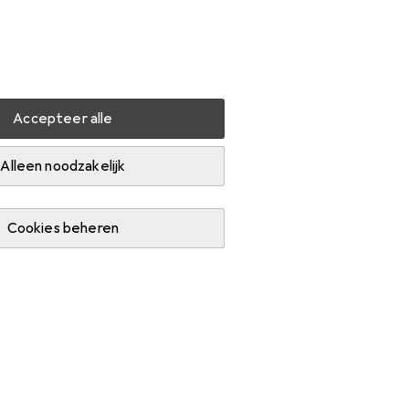
Instellingen
Klantenaccount
Produktvergelijking
Verlanglijstje
Winkelmandje
Inloggen
Accepteer alle
Alleen noodzakelijk
Cookies beheren