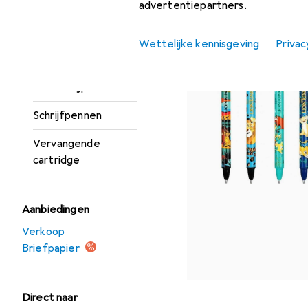
Potlood
advertentiepartners.
Potloodetuis
Wettelijke kennisgeving
Privac
Potloodstiften
Puntenslijper
Schrijfpennen
Vervangende
cartridge
Aanbiedingen
Verkoop
Briefpapier
Direct naar