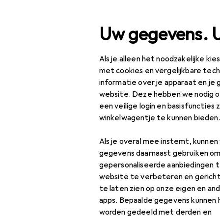
Zoek op
Uw gegevens. 
Als je alleen het noodzakelijke ki
Categorie navigatie
Productassortiment
Ka
Productassortiment
met cookies en vergelijkbare tec
informatie over je apparaat en je 
Briefpapier
Kantoor +
website. Deze hebben we nodig om
Papierwaren
een veilige login en basisfuncties 
winkelwagentje te kunnen bieden
Kantoorbenodigdheden
Ontdek
Forum
Als je overal mee instemt, kunne
Briefpapier
gegevens daarnaast gebruiken om
Populaire categorieë
Correctiemiddel
gepersonaliseerde aanbiedingen t
website te verbeteren en gerich
Kleurpotloden
Schrijfpennen
te laten zien op onze eigen en an
apps. Bepaalde gegevens kunnen 
Marker
worden gedeeld met derden en