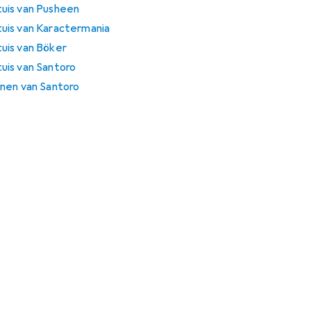
uis van Pusheen
uis van Karactermania
uis van Böker
uis van Santoro
nen van Santoro