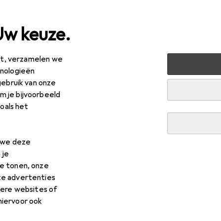
Uw keuze.
est, verzamelen we
ntoor + Papierwaren
Kantoorbenodigdheden
Briefpapi
hnologieën
gebruik van onze
 je bijvoorbeeld
zoals het
.
n we deze
 je
n
e tonen, onze
te advertenties
Potloodstiften
Vervangende 
dere websites of
ridge
hiervoor ook