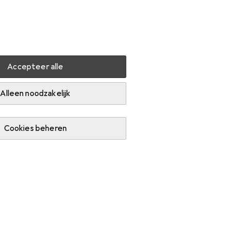
Instellingen
Klantenaccount
Produktvergelijking
Verlanglijstje
Winkelmandje
Inloggen
Accepteer alle
er
Alleen noodzakelijk
Cookies beheren
cart