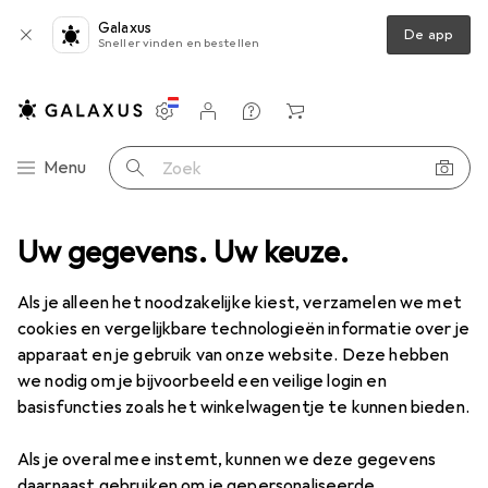
Galaxus
De app
Sneller vinden en bestellen
Instellingen
Klantenaccount
Produktvergelijking
Verlanglijstje
Winkelmandje
Categorie navigatie
Menu
Zoek op
Kantoor + Papierwaren
Uw gegevens. Uw keuze.
Printer + Scanner
Afdrukken
Papier
Papier
Als je alleen het noodzakelijke kiest, verzamelen we met
cookies en vergelijkbare technologieën informatie over je
apparaat en je gebruik van onze website. Deze hebben
Ontdek
Forum
we nodig om je bijvoorbeeld een veilige login en
basisfuncties zoals het winkelwagentje te kunnen bieden.
Bestseller
Als je overal mee instemt, kunnen we deze gegevens
daarnaast gebruiken om je gepersonaliseerde